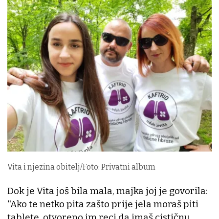
Vita i njezina obitelj/Foto: Privatni album
Dok je Vita još bila mala, majka joj je govorila:
"Ako te netko pita zašto prije jela moraš piti
tablete, otvoreno im reci da imaš cističnu