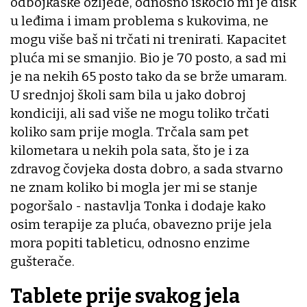
odbojkaške ozljede, odnosno iskočio mi je disk
u leđima i imam problema s kukovima, ne
mogu više baš ni trčati ni trenirati. Kapacitet
pluća mi se smanjio. Bio je 70 posto, a sad mi
je na nekih 65 posto tako da se brže umaram.
U srednjoj školi sam bila u jako dobroj
kondiciji, ali sad više ne mogu toliko trčati
koliko sam prije mogla. Trčala sam pet
kilometara u nekih pola sata, što je i za
zdravog čovjeka dosta dobro, a sada stvarno
ne znam koliko bi mogla jer mi se stanje
pogoršalo - nastavlja Tonka i dodaje kako
osim terapije za pluća, obavezno prije jela
mora popiti tableticu, odnosno enzime
gušterače.
Tablete prije svakog jela