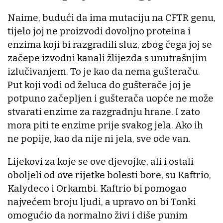
Naime, budući da ima mutaciju na CFTR genu,
tijelo joj ne proizvodi dovoljno proteina i
enzima koji bi razgradili sluz, zbog čega joj se
začepe izvodni kanali žlijezda s unutrašnjim
izlučivanjem. To je kao da nema gušteraču.
Put koji vodi od želuca do gušterače joj je
potpuno začepljen i gušterača uopće ne može
stvarati enzime za razgradnju hrane. I zato
mora piti te enzime prije svakog jela. Ako ih
ne popije, kao da nije ni jela, sve ode van.
Lijekovi za koje se ove djevojke, ali i ostali
oboljeli od ove rijetke bolesti bore, su Kaftrio,
Kalydeco i Orkambi. Kaftrio bi pomogao
najvećem broju ljudi, a upravo on bi Tonki
omogućio da normalno živi i diše punim