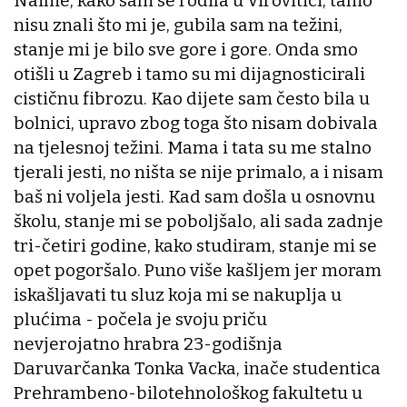
Naime, kako sam se rodila u Virovitici, tamo
nisu znali što mi je, gubila sam na težini,
stanje mi je bilo sve gore i gore. Onda smo
otišli u Zagreb i tamo su mi dijagnosticirali
cističnu fibrozu. Kao dijete sam često bila u
bolnici, upravo zbog toga što nisam dobivala
na tjelesnoj težini. Mama i tata su me stalno
tjerali jesti, no ništa se nije primalo, a i nisam
baš ni voljela jesti. Kad sam došla u osnovnu
školu, stanje mi se poboljšalo, ali sada zadnje
tri-četiri godine, kako studiram, stanje mi se
opet pogoršalo. Puno više kašljem jer moram
iskašljavati tu sluz koja mi se nakuplja u
plućima - počela je svoju priču
nevjerojatno hrabra 23-godišnja
Daruvarčanka Tonka Vacka, inače studentica
Prehrambeno-bilotehnološkog fakultetu u