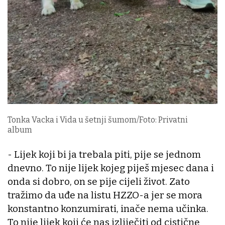
Tonka Vacka i Vida u šetnji šumom/Foto: Privatni
album
- Lijek koji bi ja trebala piti, pije se jednom
dnevno. To nije lijek kojeg piješ mjesec dana i
onda si dobro, on se pije cijeli život. Zato
tražimo da uđe na listu HZZO-a jer se mora
konstantno konzumirati, inače nema učinka.
To nije lijek koji će nas izliječiti od cistične