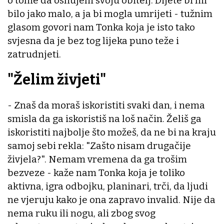
o tome da osnujem svoju obitelj. Dijete bi mi
bilo jako malo, a ja bi mogla umrijeti - tužnim
glasom govori nam Tonka koja je isto tako
svjesna da je bez tog lijeka puno teže i
zatrudnjeti.
"Želim živjeti"
- Znaš da moraš iskoristiti svaki dan, i nema
smisla da ga iskoristiš na loš način. Želiš ga
iskoristiti najbolje što možeš, da ne bi na kraju
samoj sebi rekla: "Zašto nisam drugačije
živjela?". Nemam vremena da ga trošim
bezveze - kaže nam Tonka koja je toliko
aktivna, igra odbojku, planinari, trči, da ljudi
ne vjeruju kako je ona zapravo invalid. Nije da
nema ruku ili nogu, ali zbog svog