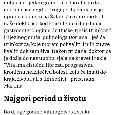
dobila niti jedan gram. To je bio alarm da
moramo ići negdje drugdje i liječnik nas je
uputio u bolnicu na Šalati. Završili smo kod
naše doktorice kod koje idemo i dan danas,
gastroenterologinje dr. Duške Tješić Drinković
i njezinog muža, pulmologa Doriana Tješića
Drinkovića, koje moram pohvaliti, i njih ću sve
hvaliti dok sam živa. Nakon tri dana, doktorica
je došla do nas u sobu, sjela na krevet i rekla:
"Vita ima cističnu fibrozu, progresivnu
kroničnu neizlječivu bolest, koju će imati do
kraja života, ali s tim se živi - priča nam
Martina.
Najgori period u životu
Do druge godine Vitinog života, svaki