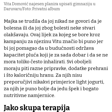
Vita Domović najesen planira upisati gimnaziju u
Daruvaru/Foto: Privatni album
Majka se trudila da joj nikad ne govori da je
bolesna ili da joj zbog bolesti neke stvari
olakšavaju. Ovaj lijek za kojeg se bore kroz
kampanju za njezinu Vitu značio bi puno jer
bi joj pomagao da u budućnosti održava
kapacitet pluća koji je za sada dobar i da se ne
mora toliko često inhalirati. Svi oboljeli
moraju piti razne pripravke, dodatke prehrani
i što kaloričniju hranu. Za njih nisu
preporučjivi nikakvi primjerice light jogurti,
za njih je puno bolje da jedu špek i bogato
nutritivne namjernice.
Jako skupa terapija