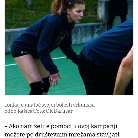
Tonka je unatoč svojoj bolesti vrhunska
odbojkašica/Foto: OK Daruvar
- Ako nam želite pomoći u ovoj kampanji,
možete po društevnim mrežama stavljati