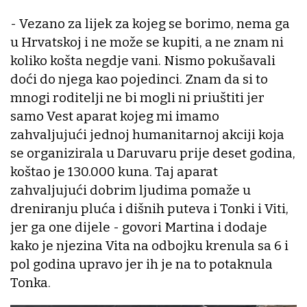
- Vezano za lijek za kojeg se borimo, nema ga
u Hrvatskoj i ne može se kupiti, a ne znam ni
koliko košta negdje vani. Nismo pokušavali
doći do njega kao pojedinci. Znam da si to
mnogi roditelji ne bi mogli ni priuštiti jer
samo Vest aparat kojeg mi imamo
zahvaljujući jednoj humanitarnoj akciji koja
se organizirala u Daruvaru prije deset godina,
koštao je 130.000 kuna. Taj aparat
zahvaljujući dobrim ljudima pomaže u
dreniranju pluća i dišnih puteva i Tonki i Viti,
jer ga one dijele - govori Martina i dodaje
kako je njezina Vita na odbojku krenula sa 6 i
pol godina upravo jer ih je na to potaknula
Tonka.