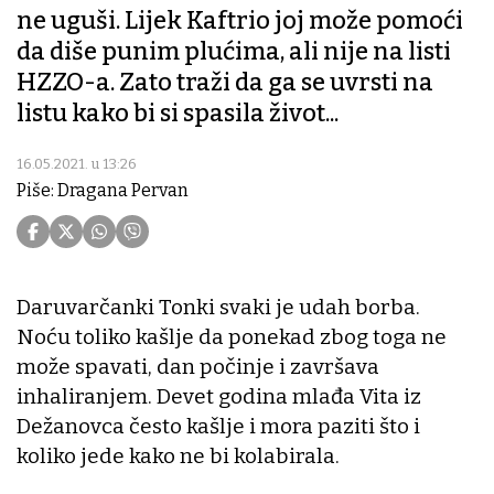
ne uguši. Lijek Kaftrio joj može pomoći
da diše punim plućima, ali nije na listi
HZZO-a. Zato traži da ga se uvrsti na
listu kako bi si spasila život...
16.05.2021. u 13:26
Piše: Dragana Pervan
Daruvarčanki Tonki svaki je udah borba.
Noću toliko kašlje da ponekad zbog toga ne
može spavati, dan počinje i završava
inhaliranjem. Devet godina mlađa Vita iz
Dežanovca često kašlje i mora paziti što i
koliko jede kako ne bi kolabirala.