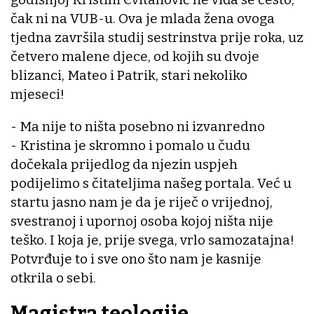
čak ni na VUB-u. Ova je mlada žena ovoga
tjedna završila studij sestrinstva prije roka, uz
četvero malene djece, od kojih su dvoje
blizanci, Mateo i Patrik, stari nekoliko
mjeseci!
- Ma nije to ništa posebno ni izvanredno
- Kristina je skromno i pomalo u čudu
dočekala prijedlog da njezin uspjeh
podijelimo s čitateljima našeg portala. Već u
startu jasno nam je da je riječ o vrijednoj,
svestranoj i upornoj osoba kojoj ništa nije
teško. I koja je, prije svega, vrlo samozatajna!
Potvrđuje to i sve ono što nam je kasnije
otkrila o sebi.
Magistra teologije