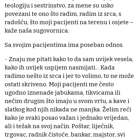
teologiju i sestrinstvo, za mene su usko
povezani te ono što radim, radim iz srca, s
radošću, što moji pacijenti na terenu i osjete –
kaže naša sugovornica.
Sa svojim pacijentima ima poseban odnos.
- Znaju me pitati kako to da sam uvijek vesela,
kako ih uvijek uspijem nasmijati... Kada
radimo nešto iz srca i jer to volimo, to ne može
ostati skriveno. Moji pacijenti me često
ugodno iznenade jabukama, tikvicama ili
nečim drugim što imaju u svom vrtu, a kave i
slatkog kod njih nikada ne manjka. Želim reći
kako je svaki posao važan i jednako vrijedan,
ali i težak na svoj način. Poštar, liječnik,
trgovac, radnik čistoće, bankar, majstor, svi