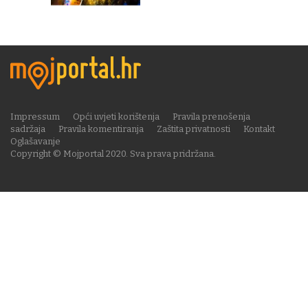
Impressum
Opći uvjeti korištenja
Pravila prenošenja
sadržaja
Pravila komentiranja
Zaštita privatnosti
Kontakt
Oglašavanje
Copyright © Mojportal 2020. Sva prava pridržana.