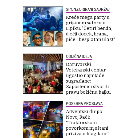
SPONZORIRANI SADRŽAJ
Kreće mega party u
grijanom šatoru u
Lipiku: "Četiri benda,
dječji doček, hrana,
piće i besplatan ulaz!"
ODLIČNA IDEJA
Daruvarski
Veteranski centar
ugostio najmlađe
sugrađane:
Zaposlenici stvorili
pravu božićnu bajku
POSEBNA PROSLAVA
Adventski đir po
Novoj Rači:
''Traktorskom
povorkom mještani
prizivaju blagdane''