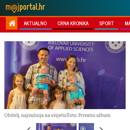
AKTUALNO
CRNA KRONIKA
SPORT
M
Obitelj, najvažnija na svijetu/Foto: Privatni album