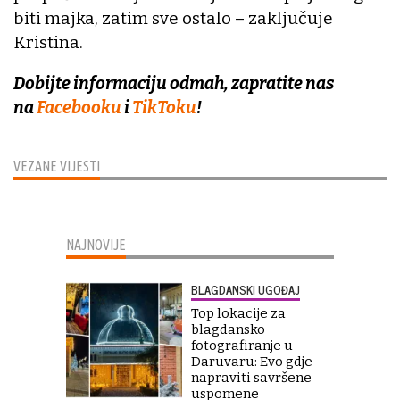
biti majka, zatim sve ostalo – zaključuje
Kristina.
Dobijte informaciju odmah, zapratite nas
na
Facebooku
i
TikToku
!
VEZANE VIJESTI
NAJNOVIJE
BLAGDANSKI UGOĐAJ
Top lokacije za
blagdansko
fotografiranje u
Daruvaru: Evo gdje
napraviti savršene
uspomene