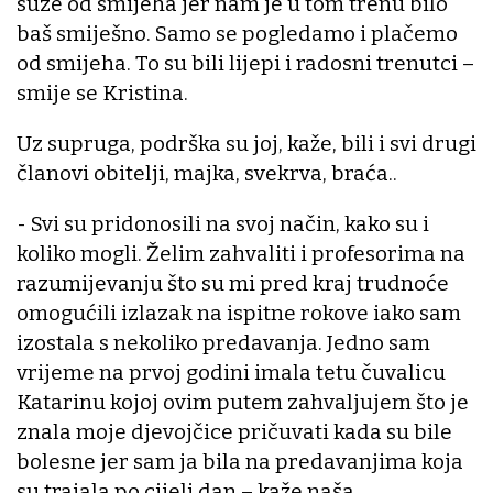
suze od smijeha jer nam je u tom trenu bilo
baš smiješno. Samo se pogledamo i plačemo
od smijeha. To su bili lijepi i radosni trenutci –
smije se Kristina.
Uz supruga, podrška su joj, kaže, bili i svi drugi
članovi obitelji, majka, svekrva, braća..
- Svi su pridonosili na svoj način, kako su i
koliko mogli. Želim zahvaliti i profesorima na
razumijevanju što su mi pred kraj trudnoće
omogućili izlazak na ispitne rokove iako sam
izostala s nekoliko predavanja. Jedno sam
vrijeme na prvoj godini imala tetu čuvalicu
Katarinu kojoj ovim putem zahvaljujem što je
znala moje djevojčice pričuvati kada su bile
bolesne jer sam ja bila na predavanjima koja
su trajala po cijeli dan – kaže naša