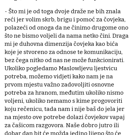
- Što mi je od toga dvoje draže ne bih znala
reći jer volim skrb, brigu i pomoć za čovjeka,
polazeći od onoga da ne činimo drugome ono
što ne bismo voljeli da nama netko čini. Draga
mi je duhovna dimenzija čovjeka kao bića
koje je stvoreno za odnose te komunikaciju,
bez čega nitko od nas ne može funkcionirati.
Ukoliko pogledamo Maslowljevu ljestvicu
potreba, možemo vidjeti kako nam je na
prvom mjestu važno zadovoljiti osnovne
potreba za hranom, međutim ukoliko nismo
voljeni, ukoliko nemamo s kime progovoriti
koju rečenicu, tada nam i nije baš do jela jer
na mjesto ove potrebe dolazi čovjekov vapaj
za čašicom razgovora. Naše dobro jutro ili
dobar dan bit će možda jedino lijepo što će