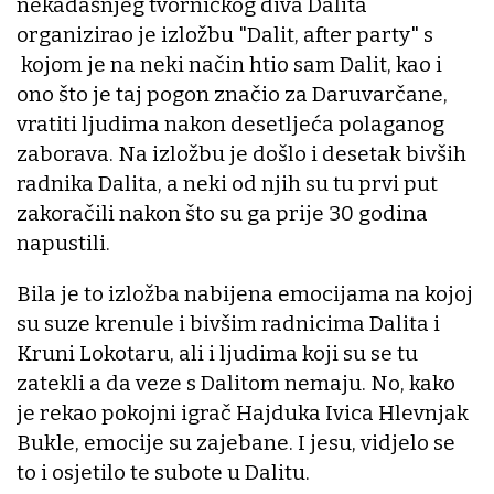
nekadašnjeg tvorničkog diva Dalita
organizirao je izložbu "Dalit, after party" s
kojom je na neki način htio sam Dalit, kao i
ono što je taj pogon značio za Daruvarčane,
vratiti ljudima nakon desetljeća polaganog
zaborava. Na izložbu je došlo i desetak bivših
radnika Dalita, a neki od njih su tu prvi put
zakoračili nakon što su ga prije 30 godina
napustili.
Bila je to izložba nabijena emocijama na kojoj
su suze krenule i bivšim radnicima Dalita i
Kruni Lokotaru, ali i ljudima koji su se tu
zatekli a da veze s Dalitom nemaju. No, kako
je rekao pokojni igrač Hajduka Ivica Hlevnjak
Bukle, emocije su zajebane. I jesu, vidjelo se
to i osjetilo te subote u Dalitu.