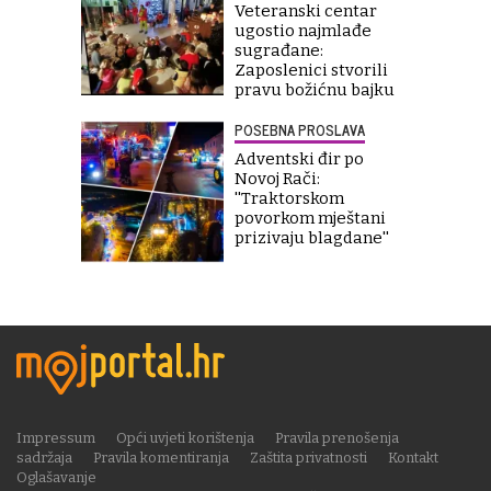
Veteranski centar
ugostio najmlađe
sugrađane:
Zaposlenici stvorili
pravu božićnu bajku
POSEBNA PROSLAVA
Adventski đir po
Novoj Rači:
''Traktorskom
povorkom mještani
prizivaju blagdane''
Impressum
Opći uvjeti korištenja
Pravila prenošenja
sadržaja
Pravila komentiranja
Zaštita privatnosti
Kontakt
Oglašavanje