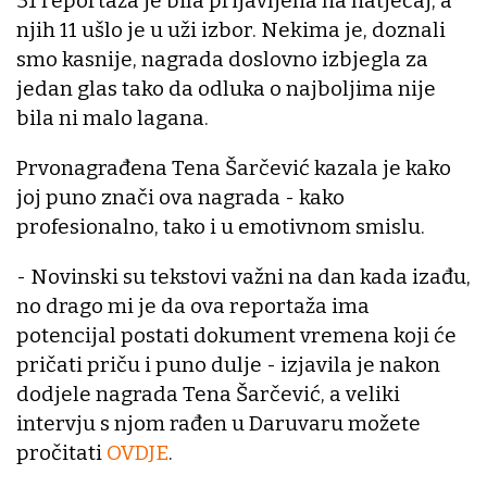
31 reportaža je bila prijavljena na natječaj, a
njih 11 ušlo je u uži izbor. Nekima je, doznali
smo kasnije, nagrada doslovno izbjegla za
jedan glas tako da odluka o najboljima nije
bila ni malo lagana.
Prvonagrađena Tena Šarčević kazala je kako
joj puno znači ova nagrada - kako
profesionalno, tako i u emotivnom smislu.
- Novinski su tekstovi važni na dan kada izađu,
no drago mi je da ova reportaža ima
potencijal postati dokument vremena koji će
pričati priču i puno dulje - izjavila je nakon
dodjele nagrada Tena Šarčević, a veliki
intervju s njom rađen u Daruvaru možete
pročitati
OVDJE
.