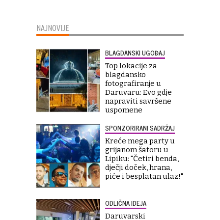
NAJNOVIJE
BLAGDANSKI UGOĐAJ
Top lokacije za
blagdansko
fotografiranje u
Daruvaru: Evo gdje
napraviti savršene
uspomene
SPONZORIRANI SADRŽAJ
Kreće mega party u
grijanom šatoru u
Lipiku: "Četiri benda,
dječji doček, hrana,
piće i besplatan ulaz!"
ODLIČNA IDEJA
Daruvarski