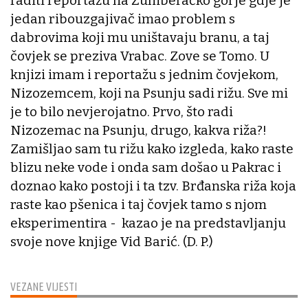
raditi reportažu na Žumberačko gorje gdje je
jedan ribouzgajivač imao problem s
dabrovima koji mu uništavaju branu, a taj
čovjek se preziva Vrabac. Zove se Tomo. U
knjizi imam i reportažu s jednim čovjekom,
Nizozemcem, koji na Psunju sadi rižu. Sve mi
je to bilo nevjerojatno. Prvo, što radi
Nizozemac na Psunju, drugo, kakva riža?!
Zamišljao sam tu rižu kako izgleda, kako raste
blizu neke vode i onda sam došao u Pakrac i
doznao kako postoji i ta tzv. Brđanska riža koja
raste kao pšenica i taj čovjek tamo s njom
eksperimentira - kazao je na predstavljanju
svoje nove knjige Vid Barić. (D. P.)
VEZANE VIJESTI