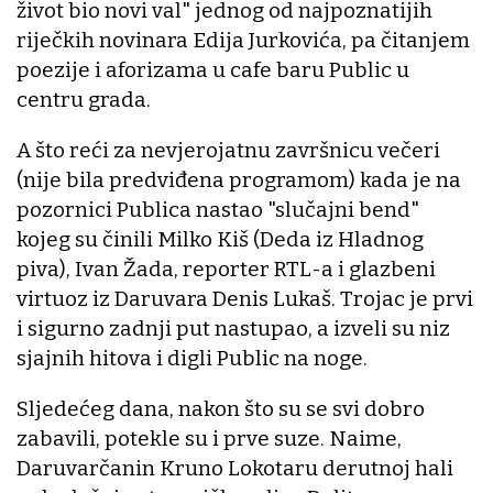
život bio novi val" jednog od najpoznatijih
riječkih novinara Edija Jurkovića, pa čitanjem
poezije i aforizama u cafe baru Public u
centru grada.
A što reći za nevjerojatnu završnicu večeri
(nije bila predviđena programom) kada je na
pozornici Publica nastao "slučajni bend"
kojeg su činili Milko Kiš (Deda iz Hladnog
piva), Ivan Žada, reporter RTL-a i glazbeni
virtuoz iz Daruvara Denis Lukaš. Trojac je prvi
i sigurno zadnji put nastupao, a izveli su niz
sjajnih hitova i digli Public na noge.
Sljedećeg dana, nakon što su se svi dobro
zabavili, potekle su i prve suze. Naime,
Daruvarčanin Kruno Lokotaru derutnoj hali