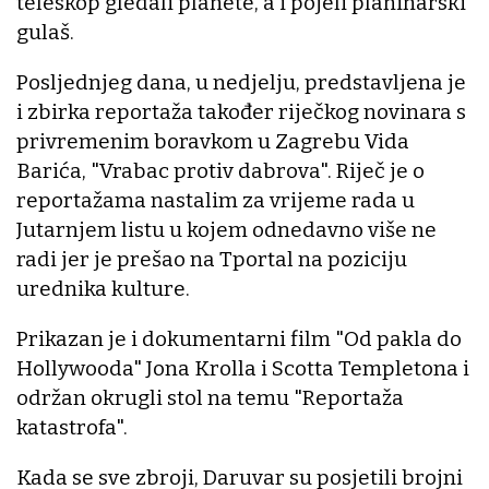
teleskop gledali planete, a i pojeli planinarski
gulaš.
Posljednjeg dana, u nedjelju, predstavljena je
i zbirka reportaža također riječkog novinara s
privremenim boravkom u Zagrebu Vida
Barića, "Vrabac protiv dabrova". Riječ je o
reportažama nastalim za vrijeme rada u
Jutarnjem listu u kojem odnedavno više ne
radi jer je prešao na Tportal na poziciju
urednika kulture.
Prikazan je i dokumentarni film "Od pakla do
Hollywooda" Jona Krolla i Scotta Templetona i
održan okrugli stol na temu "Reportaža
katastrofa".
Kada se sve zbroji, Daruvar su posjetili brojni