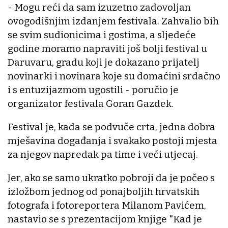
- Mogu reći da sam izuzetno zadovoljan
ovogodišnjim izdanjem festivala. Zahvalio bih
se svim sudionicima i gostima, a sljedeće
godine moramo napraviti još bolji festival u
Daruvaru, gradu koji je dokazano prijatelj
novinarki i novinara koje su domaćini srdačno
i s entuzijazmom ugostili - poručio je
organizator festivala Goran Gazdek.
Festival je, kada se podvuče crta, jedna dobra
mješavina događanja i svakako postoji mjesta
za njegov napredak pa time i veći utjecaj.
Jer, ako se samo ukratko pobroji da je počeo s
izložbom jednog od ponajboljih hrvatskih
fotografa i fotoreportera Milanom Pavićem,
nastavio se s prezentacijom knjige "Kad je