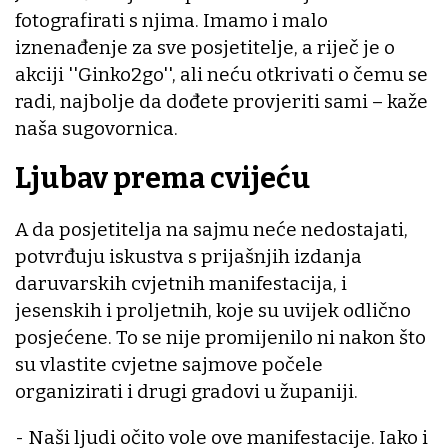
fotografirati s njima. Imamo i malo
iznenađenje za sve posjetitelje, a riječ je o
akciji ''Ginko2go'', ali neću otkrivati o čemu se
radi, najbolje da dođete provjeriti sami – kaže
naša sugovornica.
Ljubav prema cvijeću
A da posjetitelja na sajmu neće nedostajati,
potvrđuju iskustva s prijašnjih izdanja
daruvarskih cvjetnih manifestacija, i
jesenskih i proljetnih, koje su uvijek odlično
posjećene. To se nije promijenilo ni nakon što
su vlastite cvjetne sajmove počele
organizirati i drugi gradovi u županiji.
- Naši ljudi očito vole ove manifestacije. Iako i