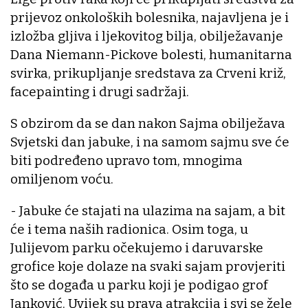
prijevoz onkoloških bolesnika, najavljena je i
izložba gljiva i ljekovitog bilja, obilježavanje
Dana Niemann-Pickove bolesti, humanitarna
svirka, prikupljanje sredstava za Crveni križ,
facepainting i drugi sadržaji.
S obzirom da se dan nakon Sajma obilježava
Svjetski dan jabuke, i na samom sajmu sve će
biti podređeno upravo tom, mnogima
omiljenom voću.
- Jabuke će stajati na ulazima na sajam, a bit
će i tema naših radionica. Osim toga, u
Julijevom parku očekujemo i daruvarske
grofice koje dolaze na svaki sajam provjeriti
što se događa u parku koji je podigao grof
Janković. Uvijek su prava atrakcija i svi se žele