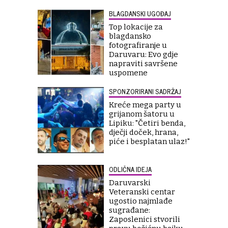
BLAGDANSKI UGOĐAJ
Top lokacije za
blagdansko
fotografiranje u
Daruvaru: Evo gdje
napraviti savršene
uspomene
SPONZORIRANI SADRŽAJ
Kreće mega party u
grijanom šatoru u
Lipiku: "Četiri benda,
dječji doček, hrana,
piće i besplatan ulaz!"
ODLIČNA IDEJA
Daruvarski
Veteranski centar
ugostio najmlađe
sugrađane:
Zaposlenici stvorili