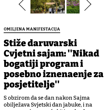
OMILJENA MANIFESTACIJA
Stiže daruvarski
Cvjetni sajam: ''Nikad
bogatiji program i
posebno iznenađenje za
posjetitelje''
S obzirom da se dan nakon Sajma
obilježava Svjetski dan jabuke, i na