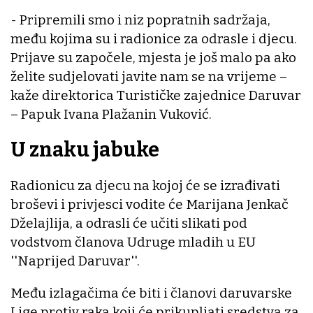
- Pripremili smo i niz popratnih sadržaja,
među kojima su i radionice za odrasle i djecu.
Prijave su započele, mjesta je još malo pa ako
želite sudjelovati javite nam se na vrijeme –
kaže direktorica Turističke zajednice Daruvar
– Papuk Ivana Plažanin Vuković.
U znaku jabuke
Radionicu za djecu na kojoj će se izrađivati
broševi i privjesci vodite će Marijana Jenkač
Dželajlija, a odrasli će učiti slikati pod
vodstvom članova Udruge mladih u EU
''Naprijed Daruvar''.
Među izlagačima će biti i članovi daruvarske
Lige protiv raka koji će prikupljati sredstva za