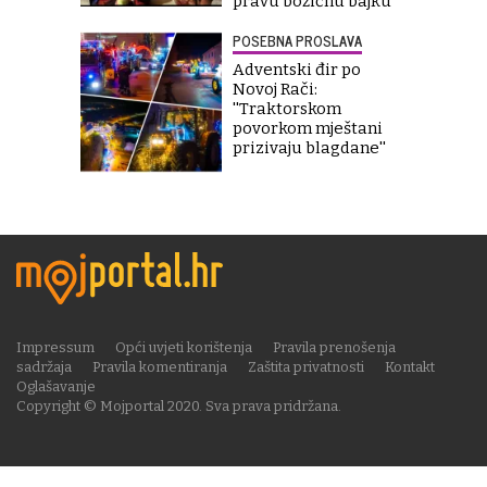
pravu božićnu bajku
POSEBNA PROSLAVA
Adventski đir po
Novoj Rači:
''Traktorskom
povorkom mještani
prizivaju blagdane''
Impressum
Opći uvjeti korištenja
Pravila prenošenja
sadržaja
Pravila komentiranja
Zaštita privatnosti
Kontakt
Oglašavanje
Copyright © Mojportal 2020. Sva prava pridržana.