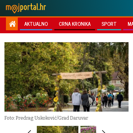
AKTUALNO
CRNA KRONIKA
SPORT
M
Foto: Predrag Uskoković/Grad Daruvar