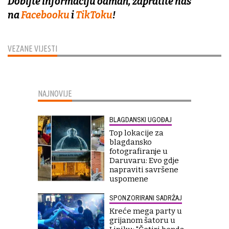
Dobijte informaciju odmah, zapratite nas
na
Facebooku
i
TikToku
!
VEZANE VIJESTI
NAJNOVIJE
BLAGDANSKI UGOĐAJ
Top lokacije za
blagdansko
fotografiranje u
Daruvaru: Evo gdje
napraviti savršene
uspomene
SPONZORIRANI SADRŽAJ
Kreće mega party u
grijanom šatoru u