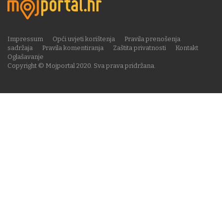
Impressum
Opći uvjeti korištenja
Pravila prenošenja
sadržaja
Pravila komentiranja
Zaštita privatnosti
Kontakt
Oglašavanje
Copyright © Mojportal 2020. Sva prava pridržana.