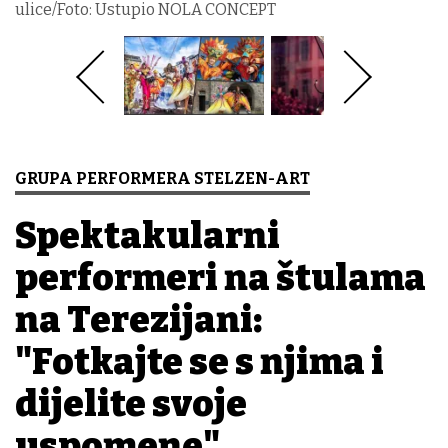
ulice/Foto: Ustupio NOLA CONCEPT
GRUPA PERFORMERA STELZEN-ART
Spektakularni
performeri na štulama
na Terezijani:
"Fotkajte se s njima i
dijelite svoje
uspomene"