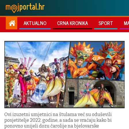
AKTUALNO
CRNA KRONIKA
SPORT
M
Ovi izuzetni umjetnici na štulama već su oduševili
posjetitelje 2022. godine, a sada se vraćaju kako bi
ponovno unijeli dozu čarolije na bjelovarske