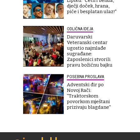
Lipiku: "Četiri benda,
dječji doček, hrana,
piće i besplatan ulaz!"
ODLIČNA IDEJA
Daruvarski
Veteranski centar
ugostio najmlađe
sugrađane:
Zaposlenici stvorili
pravu božićnu bajku
POSEBNA PROSLAVA
Adventski đir po
Novoj Rači:
''Traktorskom
povorkom mještani
prizivaju blagdane''