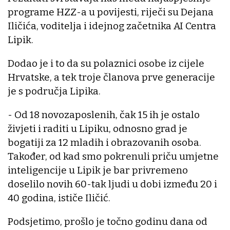
programe HZZ-a u povijesti, riječi su Dejana
Iličića, voditelja i idejnog začetnika AI Centra
Lipik.
Dodao je i to da su polaznici osobe iz cijele
Hrvatske, a tek troje članova prve generacije
je s područja Lipika.
- Od 18 novozaposlenih, čak 15 ih je ostalo
živjeti i raditi u Lipiku, odnosno grad je
bogatiji za 12 mladih i obrazovanih osoba.
Također, od kad smo pokrenuli priču umjetne
inteligencije u Lipik je bar privremeno
doselilo novih 60-tak ljudi u dobi između 20 i
40 godina, ističe Iličić.
Podsjetimo, prošlo je točno godinu dana od