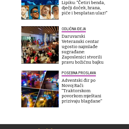
Lipiku: "Četiri benda,
dječji doček, hrana,
piće i besplatan ulaz!"
ODLIČNA IDEJA
Daruvarski
Veteranski centar
ugostio najmlađe
sugrađane:
Zaposlenici stvorili
pravu božićnu bajku
POSEBNA PROSLAVA
Adventski đir po
Novoj Rači:
''Traktorskom
povorkom mještani
prizivaju blagdane''