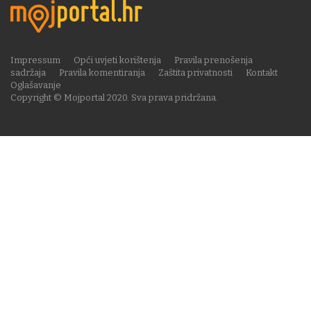
Impressum
Opći uvjeti korištenja
Pravila prenošenja
sadržaja
Pravila komentiranja
Zaštita privatnosti
Kontakt
Oglašavanje
Copyright © Mojportal 2020. Sva prava pridržana.