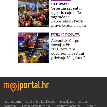
Daruvarski
Veteranski centar
ugostio najmlađe
sugrađane:
Zaposlenici stvorili
pravu božićnu bajku
POSEBNA PROSLAVA
Adventski đir po
Novoj Rači:
''Traktorskom
povorkom mještani
prizivaju blagdane''
Impressum
Opći uvjeti korištenja
Pravila prenošenja
sadržaja
Pravila komentiranja
Zaštita privatnosti
Kontakt