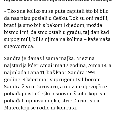
- Tko zna koliko su se puta zapitali što bi bilo
da nas nisu poslali u Češku. Dok su oni radili,
brat i ja smo bili s bakom i djedom, možda
bismo i mi, da smo ostali u gradu, taj dan kad
su poginuli, bili s njima na kolima – kaže naša
sugovornica.
Sandra je danas i sama majka. Njezina
najstarija kćer Amai ima 17 godina, Amia 14, a
najmlađa Lana 11, baš kao i Sandra 1991.
godine. S kćerima i suprugom Daliborom
Sandra živi u Daruvaru, a njezine djevojčice
pohađaju istu Češku osnovnu školu, koju su
pohađali njihova majka, stric Dario i stric
Mateo, koji se rodio nakon rata.