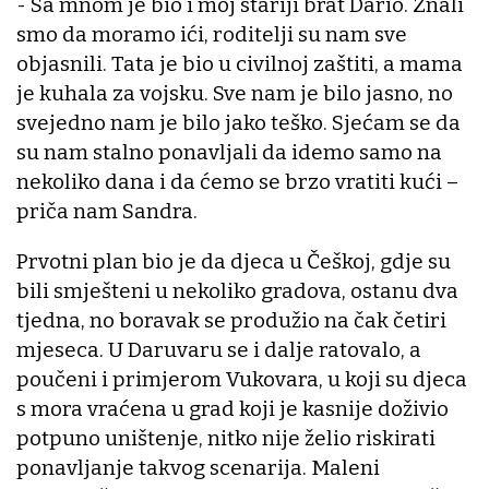
- Sa mnom je bio i moj stariji brat Dario. Znali
smo da moramo ići, roditelji su nam sve
objasnili. Tata je bio u civilnoj zaštiti, a mama
je kuhala za vojsku. Sve nam je bilo jasno, no
svejedno nam je bilo jako teško. Sjećam se da
su nam stalno ponavljali da idemo samo na
nekoliko dana i da ćemo se brzo vratiti kući –
priča nam Sandra.
Prvotni plan bio je da djeca u Češkoj, gdje su
bili smješteni u nekoliko gradova, ostanu dva
tjedna, no boravak se produžio na čak četiri
mjeseca. U Daruvaru se i dalje ratovalo, a
poučeni i primjerom Vukovara, u koji su djeca
s mora vraćena u grad koji je kasnije doživio
potpuno uništenje, nitko nije želio riskirati
ponavljanje takvog scenarija. Maleni