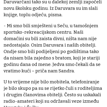
Daruvarčani tako su u dalekoj zemlji započeli
novu školsku godinu. Iz Daruvara su im slali
knjige, toplu odjeću, pisma.
- Mi smo bili smješteni u Seču, u tamošnjem
sportsko-rekreacijskom centru. Naši
domaćini su bili zaista divni, ništa nam nije
nedostajalo. Osim Daruvara i naših obitelji.
Ondje smo bili podijeljeni po godištima tako
da nisam bila zajedno s bratom, koji je stariji
godinu dana od mene. Jedva smo čekali da se
vratimo kući – priča nam Sandra.
U to vrijeme nije bilo mobitela, telefoniranje
je bilo skupo pa su se rijetko čuli s roditeljima
i drugim članovima obitelji. Često su uskakali
radio-amateri koji su održavali veze između