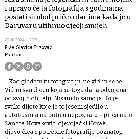
i upravo će ta fotografija s godinama
postati simbol priče o danima kada je u
Daruvaru utihnuo dječji smijeh
20.08.2024. u 20:31
Piše: Slavica Trgovac
Martan
- Kad gledam tu fotografiju, ne vidim sebe.
Vidim svu djecu koja su toga dana odvojena
od svojih obitelji. Nisam to samo ja. To je
svako dijete koje je te jeseni sjedilo u
autobusima na putu u nepoznato – priča nam
Sandra Novaković, djevojački Horak,
djevojčica s potresne fotografije poznatog