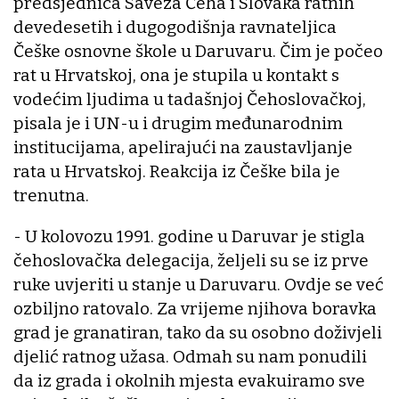
predsjednica Saveza Čeha i Slovaka ratnih
devedesetih i dugogodišnja ravnateljica
Češke osnovne škole u Daruvaru. Čim je počeo
rat u Hrvatskoj, ona je stupila u kontakt s
vodećim ljudima u tadašnjoj Čehoslovačkoj,
pisala je i UN-u i drugim međunarodnim
institucijama, apelirajući na zaustavljanje
rata u Hrvatskoj. Reakcija iz Češke bila je
trenutna.
- U kolovozu 1991. godine u Daruvar je stigla
čehoslovačka delegacija, željeli su se iz prve
ruke uvjeriti u stanje u Daruvaru. Ovdje se već
ozbiljno ratovalo. Za vrijeme njihova boravka
grad je granatiran, tako da su osobno doživjeli
djelić ratnog užasa. Odmah su nam ponudili
da iz grada i okolnih mjesta evakuiramo sve