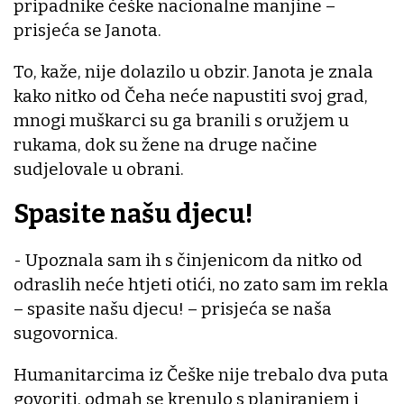
pripadnike češke nacionalne manjine –
prisjeća se Janota.
To, kaže, nije dolazilo u obzir. Janota je znala
kako nitko od Čeha neće napustiti svoj grad,
mnogi muškarci su ga branili s oružjem u
rukama, dok su žene na druge načine
sudjelovale u obrani.
Spasite našu djecu!
- Upoznala sam ih s činjenicom da nitko od
odraslih neće htjeti otići, no zato sam im rekla
– spasite našu djecu! – prisjeća se naša
sugovornica.
Humanitarcima iz Češke nije trebalo dva puta
govoriti, odmah se krenulo s planiranjem i