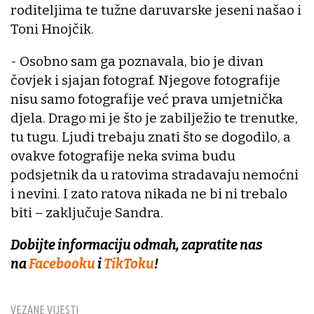
roditeljima te tužne daruvarske jeseni našao i
Toni Hnojčik.
- Osobno sam ga poznavala, bio je divan
čovjek i sjajan fotograf. Njegove fotografije
nisu samo fotografije već prava umjetnička
djela. Drago mi je što je zabilježio te trenutke,
tu tugu. Ljudi trebaju znati što se dogodilo, a
ovakve fotografije neka svima budu
podsjetnik da u ratovima stradavaju nemoćni
i nevini. I zato ratova nikada ne bi ni trebalo
biti – zaključuje Sandra.
Dobijte informaciju odmah, zapratite nas
na
Facebooku
i
TikToku
!
VEZANE VIJESTI