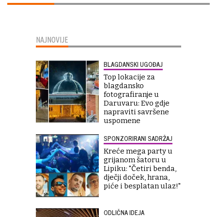
NAJNOVIJE
BLAGDANSKI UGOĐAJ
Top lokacije za
blagdansko
fotografiranje u
Daruvaru: Evo gdje
napraviti savršene
uspomene
SPONZORIRANI SADRŽAJ
Kreće mega party u
grijanom šatoru u
Lipiku: "Četiri benda,
dječji doček, hrana,
piće i besplatan ulaz!"
ODLIČNA IDEJA