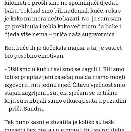
kilometre prošli smo ne spominjući djeda i
baku. Tek kad smo bili nadomak kuće, rekao
je kako mi mora nešto kazati. No, ja sam sam
ga prekinula i rekla kako već znam da bake i
djeda više nema – priča naša sugovornica.
Kod kuće ih je dočekala majka, a taj je susret
bio posebno emotivan.
- Ušli smo u kuću i svi smo se zagrlili. Bili smo
toliko preplavljeni osjećajima da nismo mogli
izgovoriti niti jednu riječ. Čitavu vječnost smo
stajali zagrljeni i šutjeli, sjećam se te tišine
koju su razbijali samo otkucaji sata u pozadini
– priča Sandra.
Tek puno kasnije shvatila je koliko su teški
mjeseci bez brata i nje morali biti za roditelje.