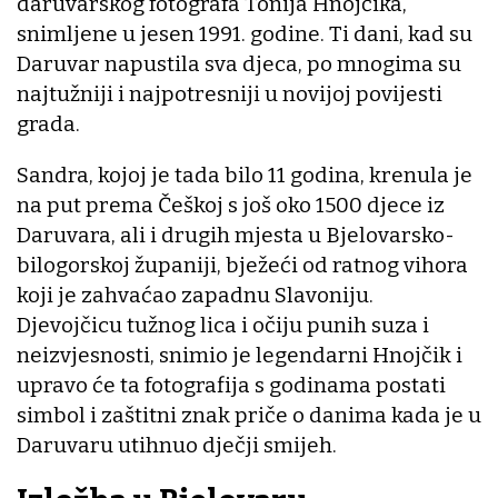
daruvarskog fotografa Tonija Hnojčika,
snimljene u jesen 1991. godine. Ti dani, kad su
Daruvar napustila sva djeca, po mnogima su
najtužniji i najpotresniji u novijoj povijesti
grada.
Sandra, kojoj je tada bilo 11 godina, krenula je
na put prema Češkoj s još oko 1500 djece iz
Daruvara, ali i drugih mjesta u Bjelovarsko-
bilogorskoj županiji, bježeći od ratnog vihora
koji je zahvaćao zapadnu Slavoniju.
Djevojčicu tužnog lica i očiju punih suza i
neizvjesnosti, snimio je legendarni Hnojčik i
upravo će ta fotografija s godinama postati
simbol i zaštitni znak priče o danima kada je u
Daruvaru utihnuo dječji smijeh.