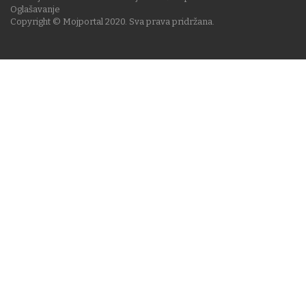
Oglašavanje
Copyright © Mojportal 2020. Sva prava pridržana.