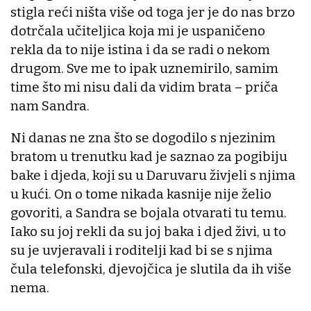
stigla reći ništa više od toga jer je do nas brzo
dotrčala učiteljica koja mi je uspaničeno
rekla da to nije istina i da se radi o nekom
drugom. Sve me to ipak uznemirilo, samim
time što mi nisu dali da vidim brata – priča
nam Sandra.
Ni danas ne zna što se dogodilo s njezinim
bratom u trenutku kad je saznao za pogibiju
bake i djeda, koji su u Daruvaru živjeli s njima
u kući. On o tome nikada kasnije nije želio
govoriti, a Sandra se bojala otvarati tu temu.
Iako su joj rekli da su joj baka i djed živi, u to
su je uvjeravali i roditelji kad bi se s njima
čula telefonski, djevojčica je slutila da ih više
nema.