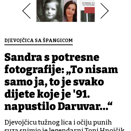
DJEVOJČICA SA ŠPANGICOM
Sandra s potresne
fotografije: „To nisam
samo ja, to je svako
dijete koje je '91.
napustilo Daruvar…“
Djevojčicu tužnog lica i očiju punih
suza snimio je legendarni Toni Hnojčik