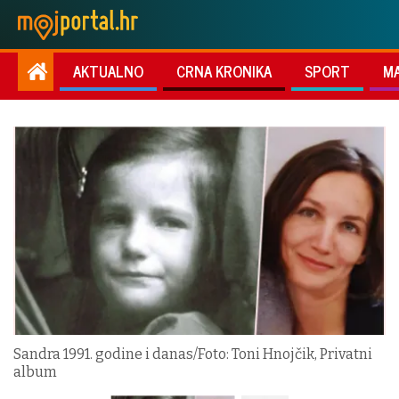
AKTUALNO
CRNA KRONIKA
SPORT
M
Sandra 1991. godine i danas/Foto: Toni Hnojčik, Privatni
album