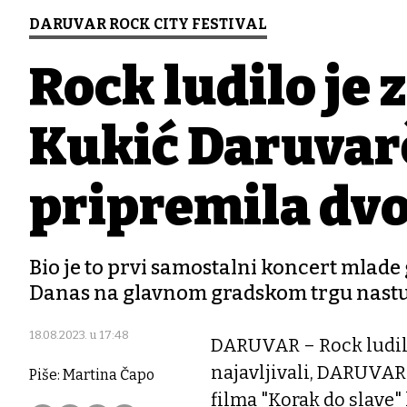
DARUVAR ROCK CITY FESTIVAL
Rock ludilo je 
Kukić Daruvar
pripremila dvo
Bio je to prvi samostalni koncert mlade 
Danas na glavnom gradskom trgu nastu
18.08.2023. u 17:48
DARUVAR – Rock ludilo
najavljivali, DARUVAR
Piše: Martina Čapo
filma "Korak do slave