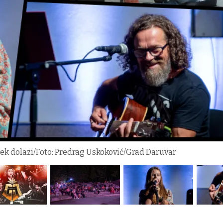
 tek dolazi/Foto: Predrag Uskoković/Grad Daruvar