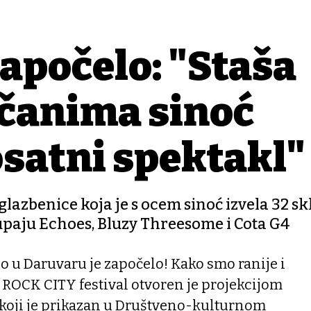
započelo: "Staša
čanima sinoć
satni spektakl"
glazbenice koja je s ocem sinoć izvela 32 sk
paju Echoes, Bluzy Threesome i Cota G4
 u Daruvaru je započelo! Kako smo ranije i
 ROCK CITY festival otvoren je projekcijom
" koji je prikazan u Društveno-kulturnom