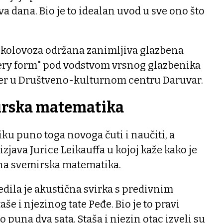
a dana. Bio je to idealan uvod u sve ono što
7. kolovoza održana zanimljiva glazbena
very form" pod vodstvom vrsnog glazbenika
ođer u Društveno-kulturnom centru Daruvar.
irska matematika
iku puno toga novoga čuti i naučiti, a
zjava Jurice Leikauffa u kojoj kaže kako je
na svemirska matematika.
edila je akustična svirka s predivnim
še i njezinog tate Peđe. Bio je to pravi
o puna dva sata. Staša i njezin otac izveli su