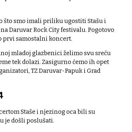
 što smo imali priliku ugostiti Stašu i
na Daruvar Rock City festivalu. Pogotovo
io prvi samostalni koncert.
anoj mladoj glazbenici želimo svu sreću
ijeme tek dolazi. Zasigurno ćemo ih opet
organizatori, TZ Daruvar-Papuk i Grad
4
ertom Staše i njezinog oca bili su
u je došli poslušati.