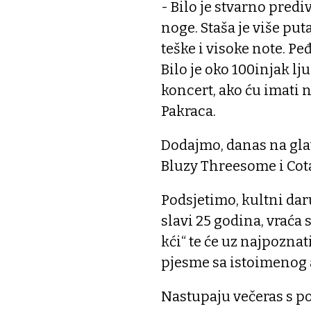
- Bilo je stvarno prediv
noge. Staša je više pu
teške i visoke note. Peđ
Bilo je oko 100injak lj
koncert, ako ću imati 
Pakraca.
Dodajmo, danas na gl
Bluzy Threesome i Cot
Podsjetimo, kultni dar
slavi 25 godina, vraća 
kći“ te će uz najpoznat
pjesme sa istoimenog
Nastupaju večeras s po