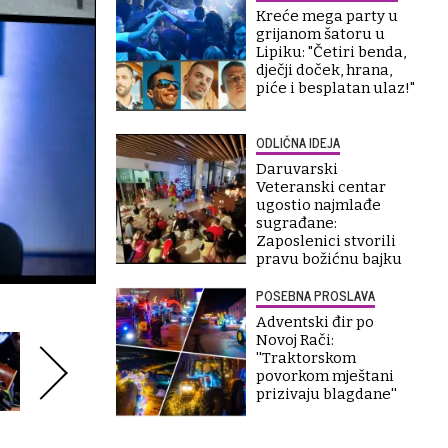
Kreće mega party u
grijanom šatoru u
Lipiku: "Četiri benda,
dječji doček, hrana,
piće i besplatan ulaz!"
ODLIČNA IDEJA
Daruvarski
Veteranski centar
ugostio najmlađe
sugrađane:
Zaposlenici stvorili
pravu božićnu bajku
POSEBNA PROSLAVA
Adventski đir po
Novoj Rači:
''Traktorskom
povorkom mještani
prizivaju blagdane''