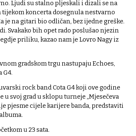
no. Ljudi su stalno pljeskali i dizali se na
ta tijekom koncerta dosegnula nestvarno
a je na gitari bio odličan, bez ijedne greške.
udi. Svakako bih opet rado poslušao njezin
negdje priliku, kazao nam je Lovro Nagy iz
avnom gradskom trgu nastupaju Echoes,
a G4.
uvarski rock band Cota G4 koji ove godine
se u svoj grad u sklopu turneje „Mjesečeva
ije pjesme cijele karijere banda, predstaviti
 albuma.
četkom u 23 sata.