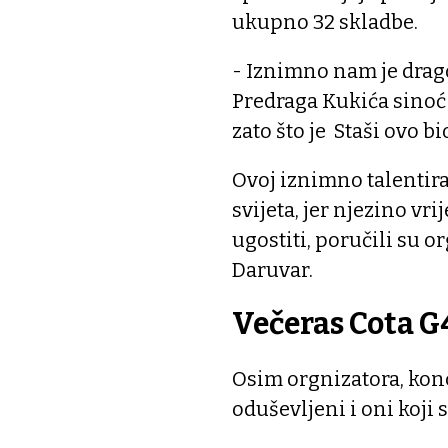
ukupno 32 skladbe.
- Iznimno nam je drago
Predraga Kukića sinoć 
zato što je Staši ovo b
Ovoj iznimno talentir
svijeta, jer njezino vr
ugostiti, poručili su 
Daruvar.
Večeras Cota G
Osim orgnizatora, konc
oduševljeni i oni koji s