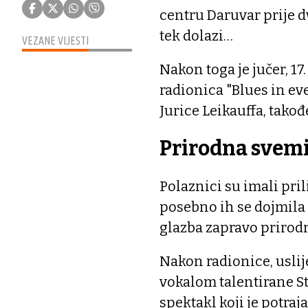
centru Daruvar prije dv
tek dolazi…
VEZANE VIJESTI
Nakon toga je jučer, 1
radionica "Blues in e
Jurice Leikauffa, tak
Prirodna svem
Polaznici su imali pril
posebno ih se dojmila i
glazba zapravo prirod
Nakon radionice, uslij
vokalom talentirane Sta
spektakl koji je potraja