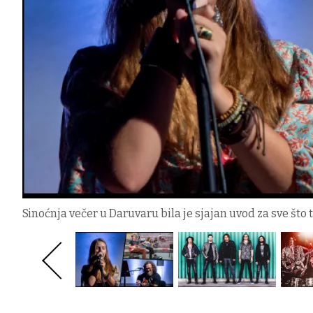
Sinoćnja večer u Daruvaru bila je sjajan uvod za sve što