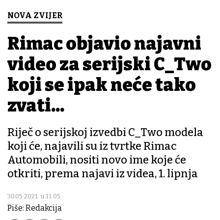
NOVA ZVIJER
Rimac objavio najavni
video za serijski C_Two
koji se ipak neće tako
zvati...
Riječ o serijskoj izvedbi C_Two modela
koji će, najavili su iz tvrtke Rimac
Automobili, nositi novo ime koje će
otkriti, prema najavi iz videa, 1. lipnja
30.05.2021. u 11:05
Piše: Redakcija