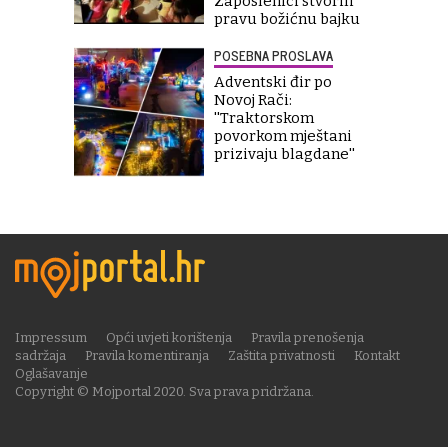
Zaposlenici stvorili
pravu božićnu bajku
POSEBNA PROSLAVA
Adventski đir po
Novoj Rači:
''Traktorskom
povorkom mještani
prizivaju blagdane''
Impressum
Opći uvjeti korištenja
Pravila prenošenja
sadržaja
Pravila komentiranja
Zaštita privatnosti
Kontakt
Oglašavanje
Copyright © Mojportal 2020. Sva prava pridržana.