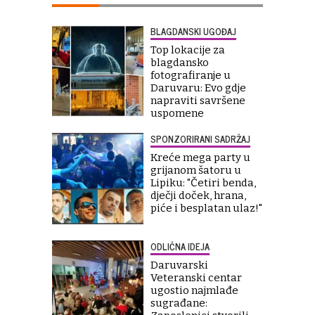
BLAGDANSKI UGOĐAJ
Top lokacije za
blagdansko
fotografiranje u
Daruvaru: Evo gdje
napraviti savršene
uspomene
SPONZORIRANI SADRŽAJ
Kreće mega party u
grijanom šatoru u
Lipiku: "Četiri benda,
dječji doček, hrana,
piće i besplatan ulaz!"
ODLIČNA IDEJA
Daruvarski
Veteranski centar
ugostio najmlađe
sugrađane: