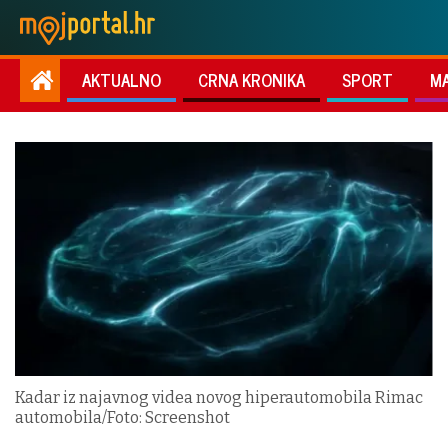
AKTUALNO
CRNA KRONIKA
SPORT
M
Kadar iz najavnog videa novog hiperautomobila Rimac
automobila/Foto: Screenshot