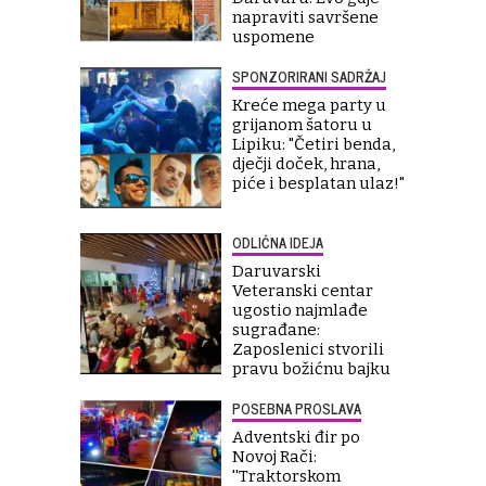
napraviti savršene
uspomene
SPONZORIRANI SADRŽAJ
Kreće mega party u
grijanom šatoru u
Lipiku: "Četiri benda,
dječji doček, hrana,
piće i besplatan ulaz!"
ODLIČNA IDEJA
Daruvarski
Veteranski centar
ugostio najmlađe
sugrađane:
Zaposlenici stvorili
pravu božićnu bajku
POSEBNA PROSLAVA
Adventski đir po
Novoj Rači:
''Traktorskom