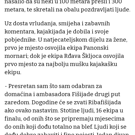
našalio da su neki u 100 metara prešli i 300
metara, te skretali na obalu pozdravljati ljude.
Uz dosta vrludanja, smijeha i zabavnih
komentara, kajakijada je dobila i svoje
pobjednike. U natjecateljskom dijelu za žene,
prvo je mjesto osvojila ekipa Panonski
mornari; dok je ekipa Rđava Škljoca osvojila
prvo mjesto za najbolju mušku kajakašku
ekipu.
- Presretan sam što sam odabran za
domaćina i ambasadora Fišijade drugi put
zaredom. Dogodine će se zvati Ribafišijada
ako ovako nastavim. Stotine ljudi, 16 ekipa u
finalu, od onih što se pripremaju mjesecima
do onih koji dođu totalno na blef. Ljudi koji se
dođu dobro zabaviti i fino pojesti. Jedan divan