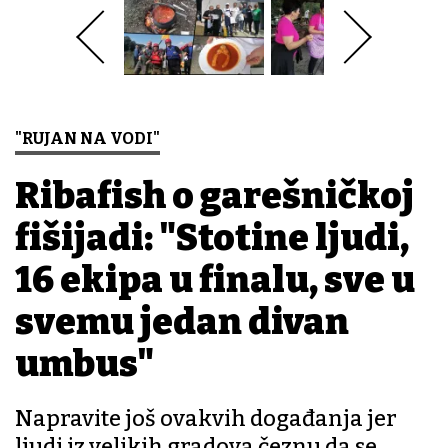
"RUJAN NA VODI"
Ribafish o garešničkoj
fišijadi: "Stotine ljudi,
16 ekipa u finalu, sve u
svemu jedan divan
đumbus"
Napravite još ovakvih događanja jer
ljudi iz velikih gradova čeznu da se