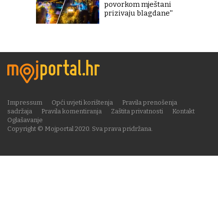
povorkom mještani
prizivaju blagdane''
Impressum
Opći uvjeti korištenja
Pravila prenošenja
sadržaja
Pravila komentiranja
Zaštita privatnosti
Kontakt
Oglašavanje
Copyright © Mojportal 2020. Sva prava pridržana.