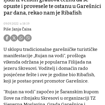
opuste i provesele te ostanu u Garešnici
par dana, rekao nam je Ribafish
09.09.2022. u 18:19
Piše: Janja Čaisa
U sklopu tradicionalne garešničke turističke
manifestacije „Rujan na vodi“, prošloga
vikenda održana je popularna Fišijada na
jezeru Skresovi. Voditelj i domaćin rado
posjećene fešte i ove je godine bio Ribafish,
koji je postao pravi promotor Garešnice.
“Rujan na vodi” započeo je Šaranskim kupom
Ilove na ribnjaku Skresovi u organizaciji TZ
Sjeverna Moslavina, Grada Garešnice i