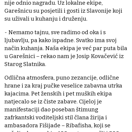
nije odnio nagradu. Uz lokalne ekipe,
Garešnicu su posjetili i gosti iz Slavonije koji
su uživali u kuhanju i druženju.
- Nemamo tajnu, sve radimo od oka i s
ljubavlju, pa kako ispadne. Svatko ima svoj
način kuhanja. Naša ekipa je već par puta bila
u Garešnici – rekao nam je Josip Kovačević iz
Starog Slatnika.
Odlična atmosfera, puno zezancije, odlične
hrane i za kraj pučke veselice zabavna utrka
kajacima. Pet ženskih i pet muških ekipa
natjecalo se iz čiste zabave. Cijeloj je
manifestaciji dao poseban štimung
zafrkantski voditeljski stil člana žirija i
ambasadora Fišijade – Ribafisha, koji se