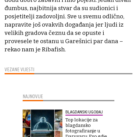
đumbus, najbitnija stvar da su sudionici i
posjetitelji zadovoljni. Sve u svemu odlično,
napravite još ovakvih događanja jer ljudi iz
velikih gradova čeznu da se opuste i
provesele te ostanu u Garešnici par dana –
rekao nam je Ribafish.
VEZANE VIJESTI
NAJNOVIJE
BLAGDANSKI UGOĐAJ
Top lokacije za
blagdansko
fotografiranje u
Daruvaru: Evo gdje