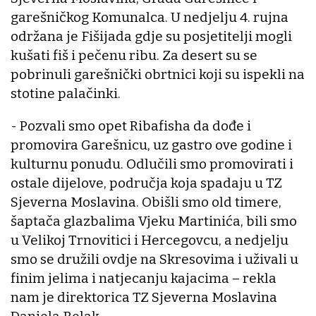
garešničkog Komunalca. U nedjelju 4. rujna
održana je Fišijada gdje su posjetitelji mogli
kušati fiš i pečenu ribu. Za desert su se
pobrinuli garešnički obrtnici koji su ispekli na
stotine palačinki.
- Pozvali smo opet Ribafisha da dođe i
promovira Garešnicu, uz gastro ove godine i
kulturnu ponudu. Odlučili smo promovirati i
ostale dijelove, područja koja spadaju u TZ
Sjeverna Moslavina. Obišli smo old timere,
šaptača glazbalima Vjeku Martinića, bili smo
u Velikoj Trnovitici i Hercegovcu, a nedjelju
smo se družili ovdje na Skresovima i uživali u
finim jelima i natjecanju kajacima – rekla
nam je direktorica TZ Sjeverna Moslavina