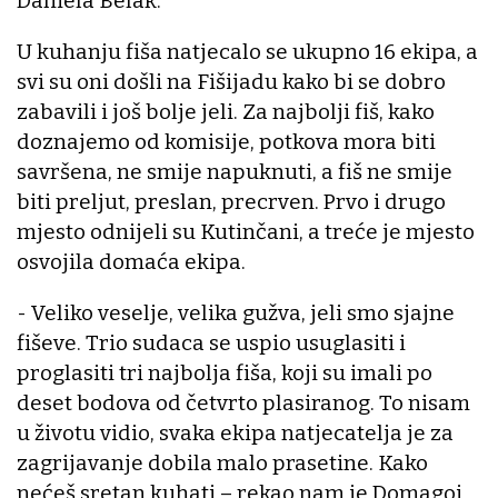
Daniela Belak.
U kuhanju fiša natjecalo se ukupno 16 ekipa, a
svi su oni došli na Fišijadu kako bi se dobro
zabavili i još bolje jeli. Za najbolji fiš, kako
doznajemo od komisije, potkova mora biti
savršena, ne smije napuknuti, a fiš ne smije
biti preljut, preslan, precrven. Prvo i drugo
mjesto odnijeli su Kutinčani, a treće je mjesto
osvojila domaća ekipa.
- Veliko veselje, velika gužva, jeli smo sjajne
fiševe. Trio sudaca se uspio usuglasiti i
proglasiti tri najbolja fiša, koji su imali po
deset bodova od četvrto plasiranog. To nisam
u životu vidio, svaka ekipa natjecatelja je za
zagrijavanje dobila malo prasetine. Kako
nećeš sretan kuhati – rekao nam je Domagoj