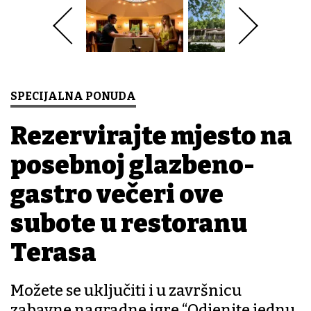
SPECIJALNA PONUDA
Rezervirajte mjesto na
posebnoj glazbeno-
gastro večeri ove
subote u restoranu
Terasa
Možete se uključiti i u završnicu
zabavne nagradne igre “Odjenite jednu