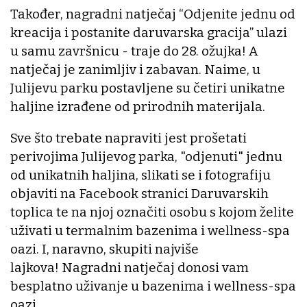
Također, nagradni natječaj “Odjenite jednu od
kreacija i postanite daruvarska gracija” ulazi
u samu završnicu - traje do 28. ožujka! A
natječaj je zanimljiv i zabavan. Naime, u
Julijevu parku postavljene su četiri unikatne
haljine izrađene od prirodnih materijala.
Sve što trebate napraviti jest prošetati
perivojima Julijevog parka, "odjenuti" jednu
od unikatnih haljina, slikati se i fotografiju
objaviti na Facebook stranici Daruvarskih
toplica te na njoj označiti osobu s kojom želite
uživati u termalnim bazenima i wellness-spa
oazi. I, naravno, skupiti najviše
lajkova! Nagradni natječaj donosi vam
besplatno uživanje u bazenima i wellness-spa
oazi.