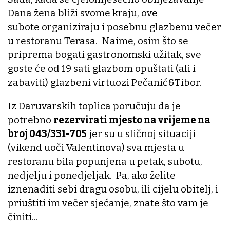
Dana žena bliži svome kraju, ove
subote organiziraju i posebnu glazbenu večer
u restoranu Terasa. Naime, osim što se
priprema bogati gastronomski užitak, sve
goste će od 19 sati glazbom opuštati (ali i
zabaviti) glazbeni virtuozi Pečanić&Tibor.
Iz Daruvarskih toplica poručuju da je
potrebno
rezervirati mjesto na vrijeme na
broj 043/331-705
jer su u sličnoj situaciji
(vikend uoči Valentinova) sva mjesta u
restoranu bila popunjena u petak, subotu,
nedjelju i ponedjeljak. Pa, ako želite
iznenaditi sebi dragu osobu, ili cijelu obitelj, i
priuštiti im večer sjećanje, znate što vam je
činiti...