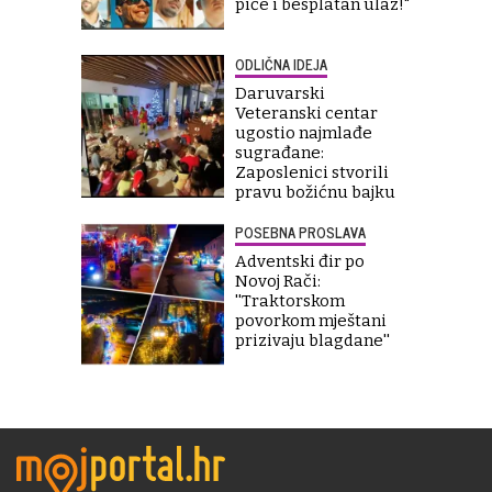
piće i besplatan ulaz!"
ODLIČNA IDEJA
Daruvarski
Veteranski centar
ugostio najmlađe
sugrađane:
Zaposlenici stvorili
pravu božićnu bajku
POSEBNA PROSLAVA
Adventski đir po
Novoj Rači:
''Traktorskom
povorkom mještani
prizivaju blagdane''