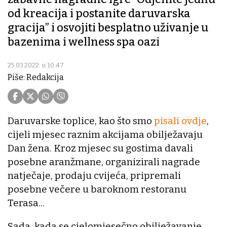
od kreacija i postanite daruvarska
gracija” i osvojiti besplatno uživanje u
bazenima i wellness spa oazi
25.03.2022. u 10:47
Piše: Redakcija
Daruvarske toplice, kao što smo
pisali ovdje
,
cijeli mjesec raznim akcijama obilježavaju
Dan žena. Kroz mjesec su gostima davali
posebne aranžmane, organizirali nagrade
natječaje, prodaju cvijeća, pripremali
posebne večere u baroknom restoranu
Terasa...
Sada, kada se cjelomjesečno obilježavanje