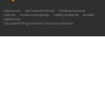
Impressum
Opći uvjeti korištenja
Pravila prenošenja
sadržaja
Pravila komentiranja
Zaštita privatnosti
Kontakt
Oglašavanje
Copyright © Mojportal 2020. Sva prava pridržana.