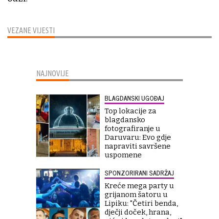
VEZANE VIJESTI
NAJNOVIJE
BLAGDANSKI UGOĐAJ
Top lokacije za
blagdansko
fotografiranje u
Daruvaru: Evo gdje
napraviti savršene
uspomene
SPONZORIRANI SADRŽAJ
Kreće mega party u
grijanom šatoru u
Lipiku: "Četiri benda,
dječji doček, hrana,