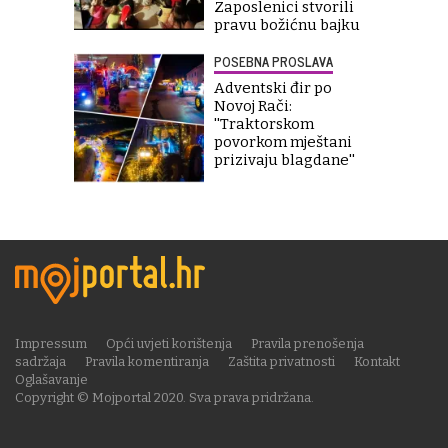
Zaposlenici stvorili
pravu božićnu bajku
POSEBNA PROSLAVA
Adventski đir po
Novoj Rači:
''Traktorskom
povorkom mještani
prizivaju blagdane''
Impressum
Opći uvjeti korištenja
Pravila prenošenja
sadržaja
Pravila komentiranja
Zaštita privatnosti
Kontakt
Oglašavanje
Copyright © Mojportal 2020. Sva prava pridržana.