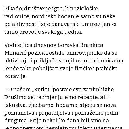
Pikado, društvene igre, kineziološke
radionice, nordijsko hodanje samo su neke
od aktivnosti koje daruvarski umirovljenici
tamo provode svakoga tjedna.
Voditeljica dnevnog boravka Brankica
Mlinarić poziva i ostale umirovljenike da se
aktiviraju i priključe se njihovim radionicama
jer će tako poboljšati svoje fizičko i psihičko
zdravlje.
- U našem „Kutku“ postaje sve zanimljivije.
Družimo se, razmjenjujemo recepte, ali i
iskustva, vježbamo, hodamo, stječu se nova
poznanstva i prijateljstva i pomažemo jedni
drugima. Prije nekoliko dana bili smo na
jednodnevnom besplatnom izletu u termama