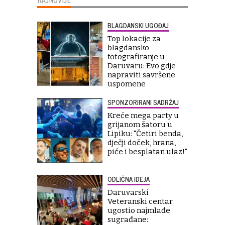
NAJNOVIJE
BLAGDANSKI UGOĐAJ
Top lokacije za
blagdansko
fotografiranje u
Daruvaru: Evo gdje
napraviti savršene
uspomene
SPONZORIRANI SADRŽAJ
Kreće mega party u
grijanom šatoru u
Lipiku: "Četiri benda,
dječji doček, hrana,
piće i besplatan ulaz!"
ODLIČNA IDEJA
Daruvarski
Veteranski centar
ugostio najmlađe
sugrađane: