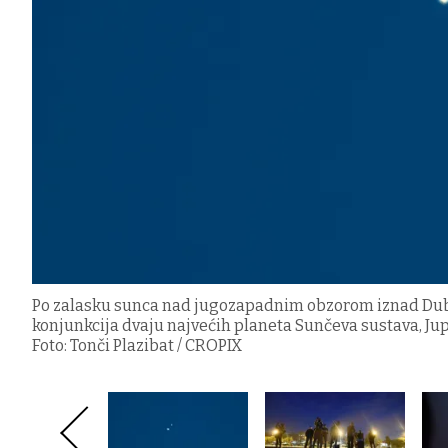
Po zalasku sunca nad jugozapadnim obzorom iznad Dubrov
konjunkcija dvaju najvećih planeta Sunčeva sustava, Jupit
Foto: Tonči Plazibat / CROPIX