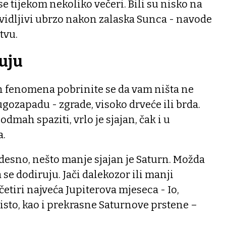
se tijekom nekoliko večeri. Bili su nisko na
idljivi ubrzo nakon zalaska Sunca - navode
tvu.
ruju
h fenomena pobrinite se da vam ništa ne
ozapadu - zgrade, visoko drveće ili brda.
odmah spaziti, vrlo je sjajan, čak i u
a.
desno, nešto manje sjajan je Saturn. Možda
 se dodiruju. Jači dalekozor ili manji
četiri najveća Jupiterova mjeseca - Io,
sto, kao i prekrasne Saturnove prstene –