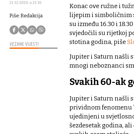
21.12.2020. u 21:16
Konac ove ružne i tužn
lijepim i simboličnim
Piše: Redakcija
su između 16.30 i 18.3
svjedočili su rijetkoj 
stotina godina, piše
Sl
VEZANE VIJESTI
Jupiter i Saturn našli su
mnogi neboznanci sma
Svakih 60-ak 
Jupiter i Saturn našli s
prividnom fenomenu "bl
ujedinjeni u svjetlosn
šezdesetak godina, ali