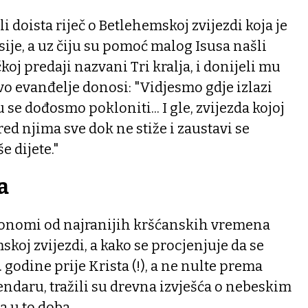
 li doista riječ o Betlehemskoj zvijezdi koja je
sije, a uz čiju su pomoć malog Isusa našli
koj predaji nazvani Tri kralja, i donijeli mu
o evanđelje donosi: "Vidjesmo gdje izlazi
se dođosmo pokloniti... I gle, zvijezda kojoj
red njima sve dok ne stiže i zaustavi se
e dijete."
ća
tronomi od najranijih kršćanskih vremena
skoj zvijezdi, a kako se procjenjuje da se
. godine prije Krista (!), a ne nulte prema
daru, tražili su drevna izvješća o nebeskim
 u to doba.