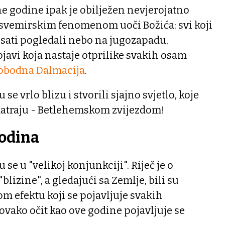
e godine ipak je obilježen nevjerojatno
 svemirskim fenomenom uoči Božića: svi koji
0 sati pogledali nebo na jugozapadu,
pojavi koja nastaje otprilike svakih osam
obodna Dalmacija
.
 se vrlo blizu i stvorili sjajno svjetlo, koje
traju - Betlehemskom zvijezdom!
godina
u se u "velikoj konjunkciji". Riječ je o
izine", a gledajući sa Zemlje, bili su
om efektu koji se pojavljuje svakih
 ovako očit kao ove godine pojavljuje se