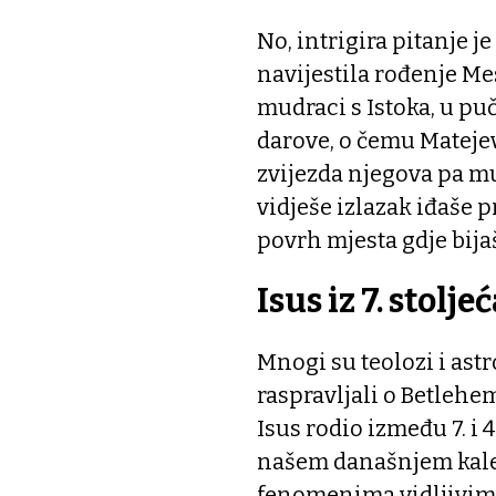
No, intrigira pitanje je
navijestila rođenje Me
mudraci s Istoka, u puč
darove, o čemu Matejev
zvijezda njegova pa mu 
vidješe izlazak iđaše p
povrh mjesta gdje bijaš
Isus iz 7. stolje
Mnogi su teolozi i as
raspravljali o Betlehem
Isus rodio između 7. i 4
našem današnjem kalen
fenomenima vidljivima