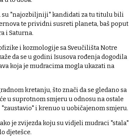
a su "najozbiljniji" kandidati za tu titulu bili
ernova te prividni susreti planeta, baš poput
a i Saturna.
ofizike i kozmologije sa Sveučilišta Notre
že da se u godini Isusova rođenja dogodila
java koja je mudracima mogla ukazati na
ogradnom kretanju, što znači da se gledano sa
reće u suprotnom smjeru u odnosu na ostale
 "zaustavio" i krenuo u uobičajenom smjeru.
ko je zvijezda koju su vidjeli mudraci "stala"
lo djetešce.