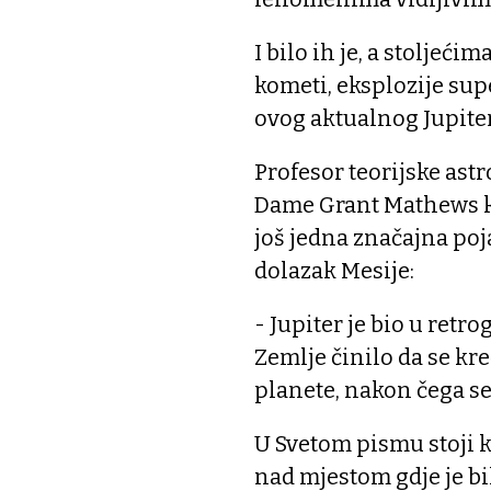
I bilo ih je, a stoljećim
kometi, eksplozije sup
ovog aktualnog Jupiter
Profesor teorijske astr
Dame Grant Mathews ka
još jedna značajna po
dolazak Mesije:
- Jupiter je bio u retr
Zemlje činilo da se k
planete, nakon čega se
U Svetom pismu stoji ka
nad mjestom gdje je bi