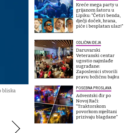
Kreće mega party u
grijanom šatoru u
Lipiku: "Četiri benda,
dječji doček, hrana,
piće i besplatan ulaz!"
ODLIČNA IDEJA
Daruvarski
Veteranski centar
ugostio najmlađe
sugrađane:
Zaposlenici stvorili
pravu božićnu bajku
POSEBNA PROSLAVA
 bliska
Adventski đir po
Novoj Rači:
''Traktorskom
povorkom mještani
prizivaju blagdane''