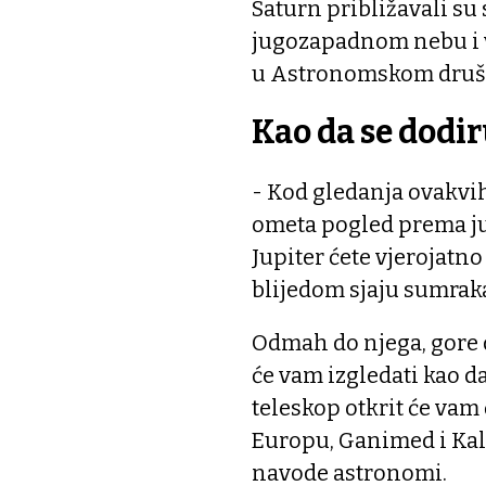
Saturn približavali su 
jugozapadnom nebu i v
u Astronomskom druš
Kao da se dodi
- Kod gledanja ovakvi
ometa pogled prema jug
Jupiter ćete vjerojatno 
blijedom sjaju sumrak
Odmah do njega, gore 
će vam izgledati kao da
teleskop otkrit će vam 
Europu, Ganimed i Kali
navode astronomi.