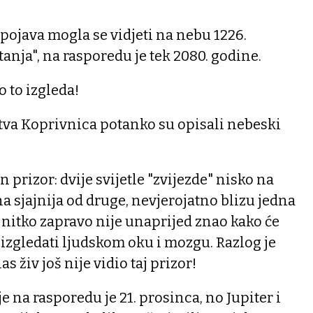
ojava mogla se vidjeti na nebu 1226.
"tanja", na rasporedu je tek 2080. godine.
 to izgleda!
va Koprivnica potanko su opisali nebeski
n prizor: dvije svijetle "zvijezde" nisko na
 sjajnija od druge, nevjerojatno blizu jedna
a nitko zapravo nije unaprijed znao kako će
izgledati ljudskom oku i mozgu. Razlog je
s živ još nije vidio taj prizor!
e na rasporedu je 21. prosinca, no Jupiter i