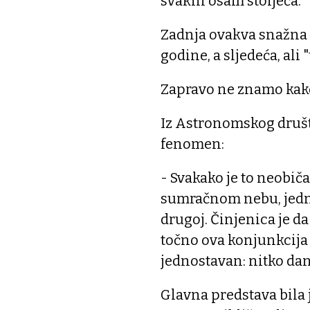
svakih osam stoljeća.
Zadnja ovakva snažna p
godine, a sljedeća, ali 
Zapravo ne znamo kako
Iz Astronomskog društ
fenomen:
- Svakako je to neobiča
sumračnom nebu, jedna
drugoj. Činjenica je d
točno ova konjunkcija 
jednostavan: nitko dana
Glavna predstava bila j