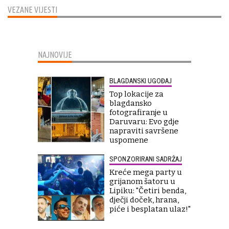
VEZANE VIJESTI
NAJNOVIJE
BLAGDANSKI UGOĐAJ
Top lokacije za
blagdansko
fotografiranje u
Daruvaru: Evo gdje
napraviti savršene
uspomene
SPONZORIRANI SADRŽAJ
Kreće mega party u
grijanom šatoru u
Lipiku: "Četiri benda,
dječji doček, hrana,
piće i besplatan ulaz!"