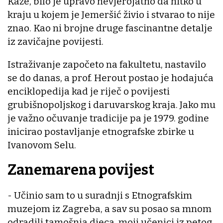
Kaže, bilo je upravo nevjerojatno da nitko u
kraju u kojem je Jemeršić živio i stvarao to nije
znao. Kao ni brojne druge fascinantne detalje
iz zavičajne povijesti.
Istraživanje započeto na fakultetu, nastavilo
se do danas, a prof. Herout postao je hodajuća
enciklopedija kad je riječ o povijesti
grubišnopoljskog i daruvarskog kraja. Jako mu
je važno očuvanje tradicije pa je 1979. godine
inicirao postavljanje etnografske zbirke u
Ivanovom Selu.
Zanemarena povijest
- Učinio sam to u suradnji s Etnografskim
muzejom iz Zagreba, a sav su posao sa mnom
odradili tamošnja djeca, moji učenici iz petog