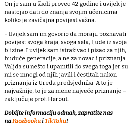
On je sam u školi proveo 42 godine i uvijek je
nastojao dati do znanja svojim učenicima
koliko je zavičajna povijest važna.
- Uvijek sam im govorio da moraju poznavati
povijest svoga kraja, svoga sela, ljude iz svoje
blizine. I uvijek sam istraživao i pisao za njih,
buduće generacije, a ne za novac i priznanja.
Valjda su nešto i upamtili do svega toga jer su
mi se mnogi od njih javili i čestitali nakon
priznanja iz Ureda predsjednika. A to je
najvažnije, to je za mene najveće priznanje –
zaključuje prof. Herout.
Dobijte informaciju odmah, zapratite nas
na
Facebooku
i
TikToku
!