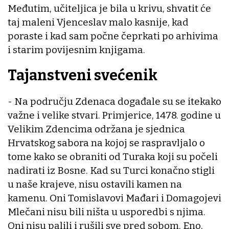
Međutim, učiteljica je bila u krivu, shvatit će
taj maleni Vjenceslav malo kasnije, kad
poraste i kad sam počne čeprkati po arhivima
i starim povijesnim knjigama.
Tajanstveni svećenik
- Na području Zdenaca događale su se itekako
važne i velike stvari. Primjerice, 1478. godine u
Velikim Zdencima održana je sjednica
Hrvatskog sabora na kojoj se raspravljalo o
tome kako se obraniti od Turaka koji su počeli
nadirati iz Bosne. Kad su Turci konačno stigli
u naše krajeve, nisu ostavili kamen na
kamenu. Oni Tomislavovi Mađari i Domagojevi
Mlečani nisu bili ništa u usporedbi s njima.
Oni nisu palili i rušili sve pred sobom. Eno,