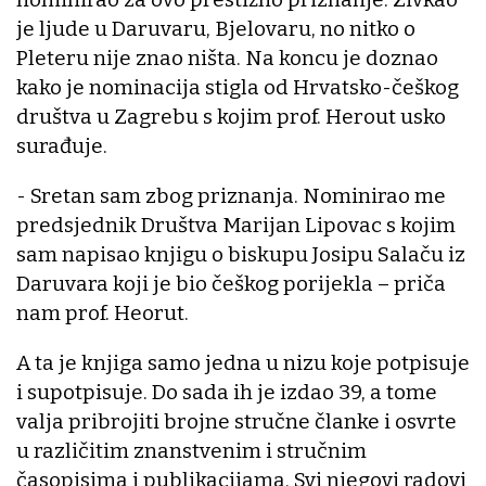
je ljude u Daruvaru, Bjelovaru, no nitko o
Pleteru nije znao ništa. Na koncu je doznao
kako je nominacija stigla od Hrvatsko-češkog
društva u Zagrebu s kojim prof. Herout usko
surađuje.
- Sretan sam zbog priznanja. Nominirao me
predsjednik Društva Marijan Lipovac s kojim
sam napisao knjigu o biskupu Josipu Salaču iz
Daruvara koji je bio češkog porijekla – priča
nam prof. Heorut.
A ta je knjiga samo jedna u nizu koje potpisuje
i supotpisuje. Do sada ih je izdao 39, a tome
valja pribrojiti brojne stručne članke i osvrte
u različitim znanstvenim i stručnim
časopisima i publikacijama. Svi njegovi radovi