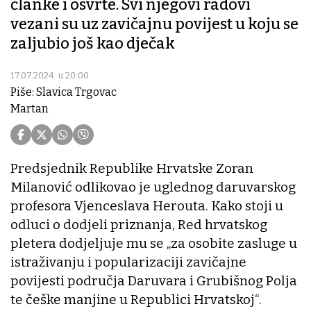
članke i osvrte. Svi njegovi radovi
vezani su uz zavičajnu povijest u koju se
zaljubio još kao dječak
17.07.2024. u 20:00
Piše: Slavica Trgovac
Martan
Predsjednik Republike Hrvatske Zoran
Milanović odlikovao je uglednog daruvarskog
profesora Vjenceslava Herouta. Kako stoji u
odluci o dodjeli priznanja, Red hrvatskog
pletera dodjeljuje mu se „za osobite zasluge u
istraživanju i popularizaciji zavičajne
povijesti područja Daruvara i Grubišnog Polja
te češke manjine u Republici Hrvatskoj“.