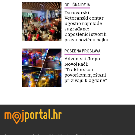
ODLIČNA IDEJA
Daruvarski
Veteranski centar
ugostio najmlađe
sugrađane:
Zaposlenici stvorili
pravu božićnu bajku
POSEBNA PROSLAVA
Adventski đir po
Novoj Rači:
''Traktorskom
povorkom mještani
prizivaju blagdane''