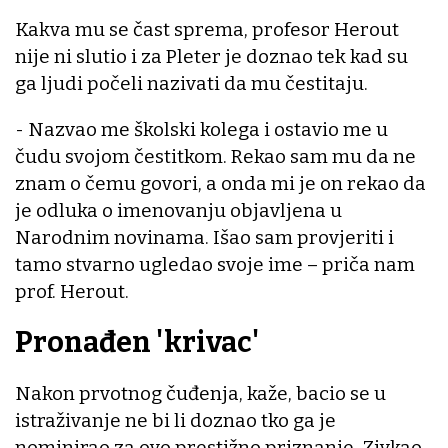
Kakva mu se čast sprema, profesor Herout
nije ni slutio i za Pleter je doznao tek kad su
ga ljudi počeli nazivati da mu čestitaju.
- Nazvao me školski kolega i ostavio me u
čudu svojom čestitkom. Rekao sam mu da ne
znam o čemu govori, a onda mi je on rekao da
je odluka o imenovanju objavljena u
Narodnim novinama. Išao sam provjeriti i
tamo stvarno ugledao svoje ime – priča nam
prof. Herout.
Pronađen 'krivac'
Nakon prvotnog čuđenja, kaže, bacio se u
istraživanje ne bi li doznao tko ga je
nominirao za ovo prestižno priznanje. Zivkao