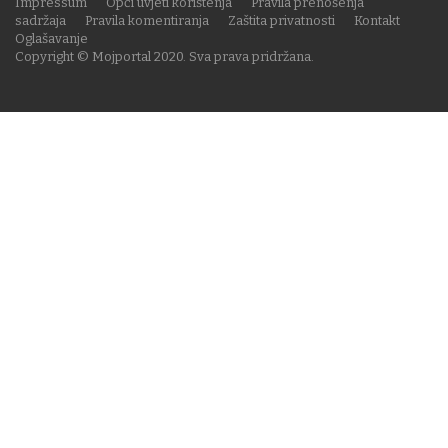
Impressum
Opći uvjeti korištenja
Pravila prenošenja
sadržaja
Pravila komentiranja
Zaštita privatnosti
Kontakt
Oglašavanje
Copyright © Mojportal 2020. Sva prava pridržana.