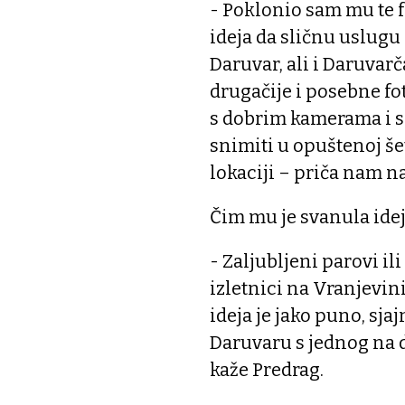
- Poklonio sam mu te fo
ideja da sličnu uslug
Daruvar, ali i Daruvarč
drugačije i posebne fo
s dobrim kamerama i s
snimiti u opuštenoj še
lokaciji – priča nam n
Čim mu je svanula ideja
- Zaljubljeni parovi il
izletnici na Vranjevin
ideja je jako puno, sjaj
Daruvaru s jednog na 
kaže Predrag.