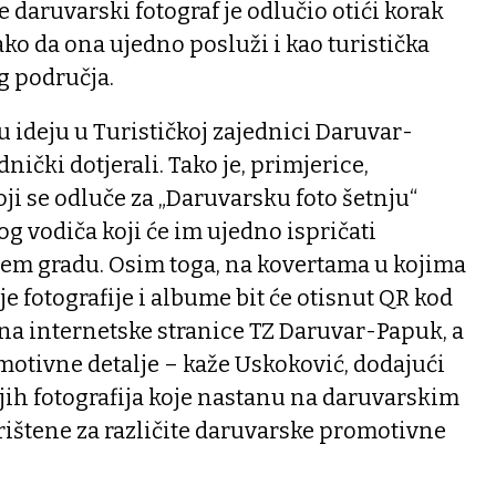
je daruvarski fotograf je odlučio otići korak
 tako da ona ujedno posluži i kao turistička
g područja.
u ideju u Turističkoj zajednici Daruvar-
nički dotjerali. Tako je, primjerice,
ji se odluče za „Daruvarsku foto šetnju“
og vodiča koji će im ujedno ispričati
šem gradu. Osim toga, na kovertama u kojima
oje fotografije i albume bit će otisnut QR kod
o na internetske stranice TZ Daruvar-Papuk, a
otivne detalje – kaže Uskoković, dodajući
jih fotografija koje nastanu na daruvarskim
orištene za različite daruvarske promotivne