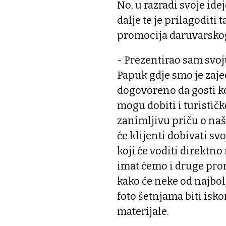
No, u razradi svoje ide
dalje te je prilagoditi
promocija daruvarsko
- Prezentirao sam svoj
Papuk gdje smo je zajed
dogovoreno da gosti ko
mogu dobiti i turističk
zanimljivu priču o na
će klijenti dobivati sv
koji će voditi direktn
imat ćemo i druge prom
kako će neke od najbol
foto šetnjama biti isk
materijale.