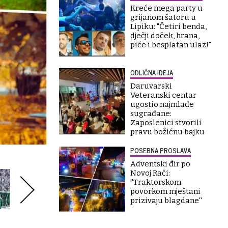
Kreće mega party u
grijanom šatoru u
Lipiku: "Četiri benda,
dječji doček, hrana,
piće i besplatan ulaz!"
ODLIČNA IDEJA
Daruvarski
Veteranski centar
ugostio najmlađe
sugrađane:
Zaposlenici stvorili
pravu božićnu bajku
POSEBNA PROSLAVA
Adventski đir po
Novoj Rači:
''Traktorskom
povorkom mještani
prizivaju blagdane''