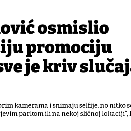
ović osmislio
iju promociju
ve je kriv sluča
rim kamerama i snimaju selfije, no nitko s
jevim parkom ili na nekoj sličnoj lokaciji“,