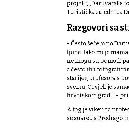
projekt, „Daruvarska fo
Turistička zajednica 
Razgovori sa s
- Često šećem po Daru
ljude. Iako mi je mama
ne mogu su pomoći pa 
a često ih i fotografir
starijeg profesora s po
svemu. Čovjek je sama
hrvatskom gradu – pris
A tog je vikenda profes
se susreo s Predragom 