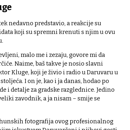
uge
 tek nedavno predstavio, a reakcije su
idata koji su spremni krenuti s njim u ovu
u.
vljeni, malo me i zezaju, govore mi da
čiće. Naime, baš takve je nosio slavni
tor Kluge, koji je živio i radio u Daruvaru u
toljeća. I on je, kao i ja danas, hodao po
ude i detalje za gradske razglednice. Jedino
eliki zavodnik, a ja nisam – smije se
vrhunskih fotografija ovog profesionalnog