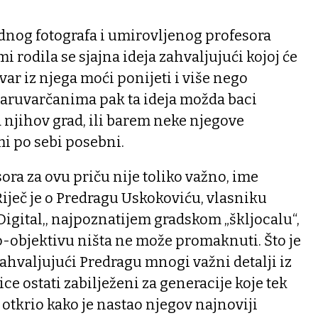
ednog fotografa i umirovljenog profesora
i rodila se sjajna ideja zahvaljujući kojoj će
var iz njega moći ponijeti i više nego
ruvarčanima pak ta ideja možda baci
 njihov grad, ili barem neke njegove
mi po sebi posebni.
ora za ovu priču nije toliko važno, ime
 Riječ je o Predragu Uskokoviću, vlasniku
Digital,, najpoznatijem gradskom „škljocalu“,
o-objektivu ništa ne može promaknuti. Što je
zahvaljujući Predragu mnogi važni detalji iz
e ostati zabilježeni za generacije koje tek
 otkrio kako je nastao njegov najnoviji