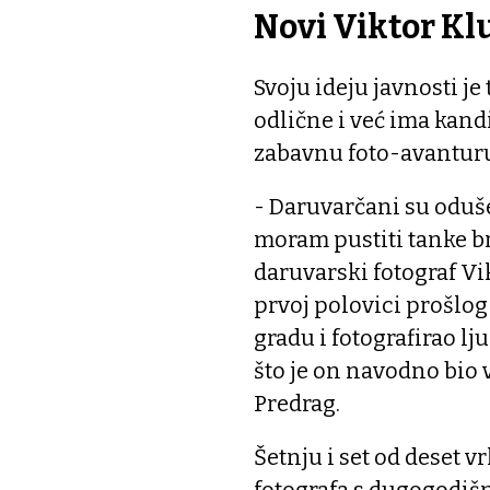
Novi Viktor Kl
Svoju ideju javnosti je
odlične i već ima kand
zabavnu foto-avantur
- Daruvarčani su oduše
moram pustiti tanke br
daruvarski fotograf Vik
prvoj polovici prošlog s
gradu i fotografirao lj
što je on navodno bio v
Predrag.
Šetnju i set od deset 