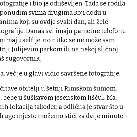
tografije i bio je oduševljen. Tada se rodila
u ponudim svima drugima koji dođu u
anima koji su ovdje svaki dan, ali žele
tografije. Danas svi imaju pametne telefone
nimaju selfije, no nitko se ne može sam
tnji Julijevim parkom ili na nekoj sličnoj
aš sugovornik.
, već je u glavi vidio savršene fotografije.
i čitave obitelji u šetnji Rimskom šumom,
i, bebe u šuškavom jesenskom lišću... Ma,
nih lokacija također, a odlična je stvar što u
drugo mjesto možemo stići za dvije minute –