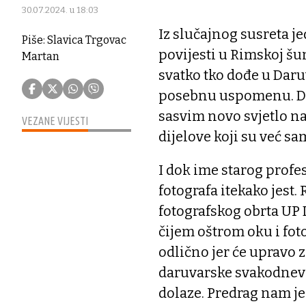
30.07.2024. u 18:03
Iz slučajnog susreta j
Piše: Slavica Trgovac
povijesti u Rimskoj šum
Martan
svatko tko dođe u Daru
posebnu uspomenu. Da
sasvim novo svjetlo na
VEZANE VIJESTI
dijelove koji su već sa
I dok ime starog profes
fotografa itekako jest.
fotografskog obrta UP 
čijem oštrom oku i fot
odlično jer će upravo 
daruvarske svakodnevic
dolaze. Predrag nam je