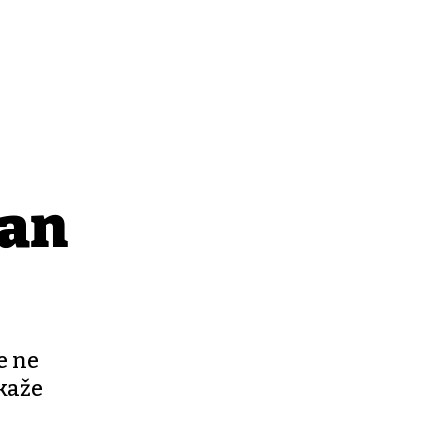
jan
e ne
 kaže