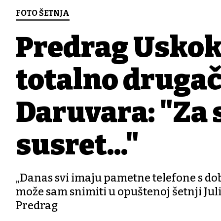
FOTO ŠETNJA
Predrag Uskok
totalno drugač
Daruvara: "Za s
susret..."
„Danas svi imaju pametne telefone s dob
može sam snimiti u opuštenoj šetnji Juli
Predrag