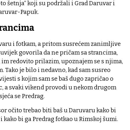
to šetnja“ koji su podržali i Grad Daruvar i
Daruvar-Papuk.
trancima
varu i fotkam, a pritom susrećem zanimljive
 uvijek govorila da ne pričam sa strancima,
im redovito prilazim, upoznajem se s njima,
am. Tako je bilo i nedavno, kad sam susreo
vijesti s kojim sam se baš dugo zapričao o
c, a svaki vikend provodi u nekom drugom
jeća se Predrag.
or očito trebao biti baš u Daruvaru kako bi
i kako bi ga Predrag fotkao u Rimskoj šumi.