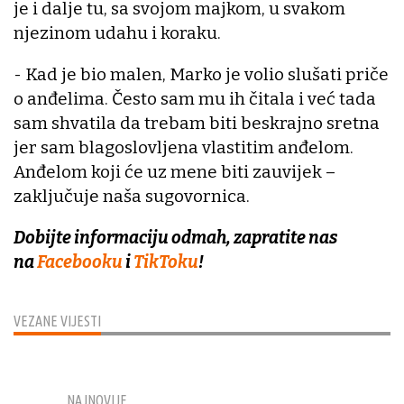
je i dalje tu, sa svojom majkom, u svakom
njezinom udahu i koraku.
- Kad je bio malen, Marko je volio slušati priče
o anđelima. Često sam mu ih čitala i već tada
sam shvatila da trebam biti beskrajno sretna
jer sam blagoslovljena vlastitim anđelom.
Anđelom koji će uz mene biti zauvijek –
zaključuje naša sugovornica.
Dobijte informaciju odmah, zapratite nas
na
Facebooku
i
TikToku
!
VEZANE VIJESTI
NAJNOVIJE