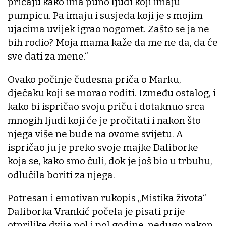
pričaju kako ima puno ljudi koji imaju
pumpicu. Pa imaju i susjeda koji je s mojim
ujacima uvijek igrao nogomet. Zašto se ja ne
bih rodio? Moja mama kaže da me ne da, da će
sve dati za mene.“
Ovako počinje čudesna priča o Marku,
dječaku koji se morao roditi. Između ostalog, i
kako bi ispričao svoju priču i dotaknuo srca
mnogih ljudi koji će je pročitati i nakon što
njega više ne bude na ovome svijetu. A
ispričao ju je preko svoje majke Daliborke
koja se, kako smo čuli, dok je još bio u trbuhu,
odlučila boriti za njega.
Potresan i emotivan rukopis „Mistika života“
Daliborka Vrankić počela je pisati prije
otprilike dvije pol i pol godine, nedugo nakon