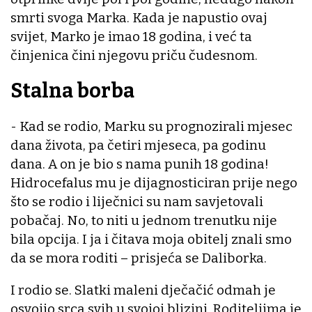
smrti svoga Marka. Kada je napustio ovaj
svijet, Marko je imao 18 godina, i već ta
činjenica čini njegovu priču čudesnom.
Stalna borba
- Kad se rodio, Marku su prognozirali mjesec
dana života, pa četiri mjeseca, pa godinu
dana. A on je bio s nama punih 18 godina!
Hidrocefalus mu je dijagnosticiran prije nego
što se rodio i liječnici su nam savjetovali
pobačaj. No, to niti u jednom trenutku nije
bila opcija. I ja i čitava moja obitelj znali smo
da se mora roditi – prisjeća se Daliborka.
I rodio se. Slatki maleni dječačić odmah je
osvojio srca svih u svojoj blizini. Roditeljima je