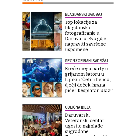
BLAGDANSKI UGOĐAJ
Top lokacije za
blagdansko
fotografiranje u
Daruvaru: Evo gdje
napraviti savršene
uspomene
SPONZORIRANI SADRŽAJ
Kreće mega party u
grijanom šatoru u
Lipiku: "Četiri benda,
dječji doček, hrana,
piće i besplatan ulaz!"
ODLIČNA IDEJA
Daruvarski
Veteranski centar
ugostio najmlađe
sugrađane: