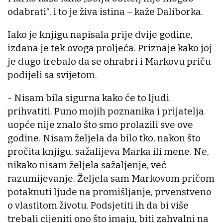
odabrati“, i to je živa istina – kaže Daliborka.
Iako je knjigu napisala prije dvije godine,
izdana je tek ovoga proljeća. Priznaje kako joj
je dugo trebalo da se ohrabri i Markovu priču
podijeli sa svijetom.
- Nisam bila sigurna kako će to ljudi
prihvatiti. Puno mojih poznanika i prijatelja
uopće nije znalo što smo prolazili sve ove
godine. Nisam željela da bilo tko, nakon što
pročita knjigu, sažalijeva Marka ili mene. Ne,
nikako nisam željela sažaljenje, već
razumijevanje. Željela sam Markovom pričom
potaknuti ljude na promišljanje, prvenstveno
o vlastitom životu. Podsjetiti ih da bi više
trebali cijeniti ono što imaju, biti zahvalni na