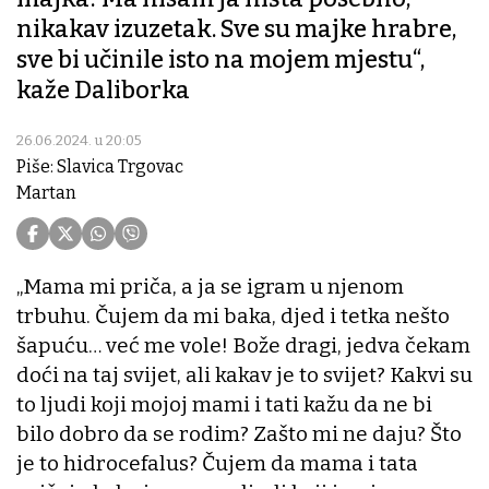
nikakav izuzetak. Sve su majke hrabre,
sve bi učinile isto na mojem mjestu“,
kaže Daliborka
26.06.2024. u 20:05
Piše: Slavica Trgovac
Martan
„Mama mi priča, a ja se igram u njenom
trbuhu. Čujem da mi baka, djed i tetka nešto
šapuću… već me vole! Bože dragi, jedva čekam
doći na taj svijet, ali kakav je to svijet? Kakvi su
to ljudi koji mojoj mami i tati kažu da ne bi
bilo dobro da se rodim? Zašto mi ne daju? Što
je to hidrocefalus? Čujem da mama i tata