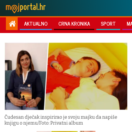
AKTUALNO
CRNA KRONIKA
SPORT
M
Čudesan dječak inspirirao je svoju majku da napiše
knjigu o njemu/Foto: Privatni album