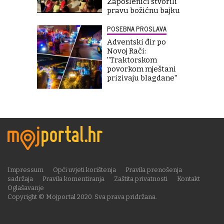
Zaposlenici stvorili
pravu božićnu bajku
POSEBNA PROSLAVA
Adventski đir po
Novoj Rači:
''Traktorskom
povorkom mještani
prizivaju blagdane''
Impressum
Opći uvjeti korištenja
Pravila prenošenja
sadržaja
Pravila komentiranja
Zaštita privatnosti
Kontakt
Oglašavanje
Copyright © Mojportal 2020. Sva prava pridržana.