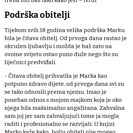
treba biti baš tako kako jest – tvrdi.
Podrška obitelji
Tijekom svih 18 godina velika podrška Marku
bila je čitava obitelj. Od prvoga dana rastao je
okružen ljubavlju i možda je baš zato na
ovome svijetu ostao puno duže nego što su
liječnici predviđali.
- Čitava obitelj prihvatila je Marka kao
potpuno zdravo dijete, od prvoga dana svi su
se tako odnosili prema njemu. Imao je
poseban odnos s mojom majkom koja je oko
njega bila maksimalno angažirana. Zahvalna
sam joj jer sam zahvaljujući tome ja mogla
raditi i profesionalno se razvijati. U knjizi
Marko kaže kako „bolju obitelj nije mogao