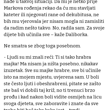
nađe u takvoj situaciji. Da mi je netko prije
Markova rođenja rekao da ću mu stavljati
kateter ili njegovati rane od dekubitusa, ne
bih mu vjerovala jer nisam mogla ni zamisliti
da radim nešto takvo. No, radila sam. Za svoje
dijete bih učinila sve – kaže Daliborka.
Ne smatra se zbog toga posebnom.
- Ljudi su mi znali reći: Ti si tako hrabra
majka! Ma nisam ja ništa posebno, nikakav
izuzetak. Sve su majke hrabre, sve bi učinile
isto na mojem mjestu, uvjerena sam. U boli
ste često ljuti i obeshrabreni, pitate se zašto
ste baš vi dobili taj križ, no ti trenuci brzo
prođu i kad nakon boli vidite osmijeh na licu
svoga djeteta, sve zaboravite i znate da sve