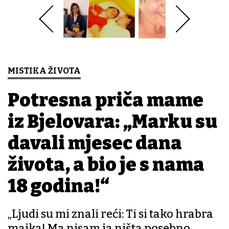
MISTIKA ŽIVOTA
Potresna priča mame
iz Bjelovara: „Marku su
davali mjesec dana
života, a bio je s nama
18 godina!“
„Ljudi su mi znali reći: Ti si tako hrabra
majka! Ma nisam ja ništa posebno,