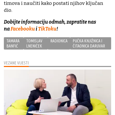
timova i naučiti kako postati njihov ključan
dio.
Dobijte informaciju odmah, zapratite nas
na
Facebooku
i
TikToku
!
TAMARA
TOMISLAV
RADIONICA
PUČKA KNJIŽNICA I
BANFIĆ
LNENIČEK
ČITAONICA DARUVAR
VEZANE VIJESTI