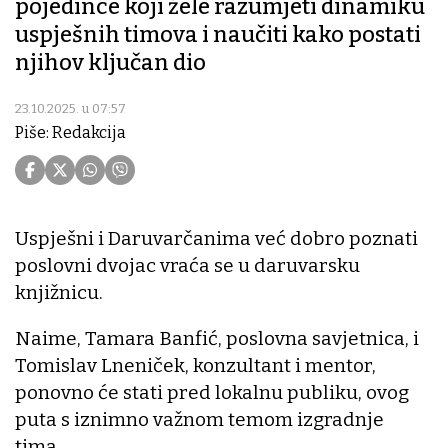
pojedince koji žele razumjeti dinamiku
uspješnih timova i naučiti kako postati
njihov ključan dio
23.10.2025. u 07:57
Piše: Redakcija
Uspješni i Daruvarčanima već dobro poznati
poslovni dvojac vraća se u daruvarsku
knjižnicu.
Naime, Tamara Banfić, poslovna savjetnica, i
Tomislav Lneniček, konzultant i mentor,
ponovno će stati pred lokalnu publiku, ovog
puta s iznimno važnom temom izgradnje
tima.