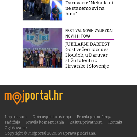
Daruvaru: "Nekada ni
ne stanemo svi na
binu"
FESTIVAL NOVIH ZVIJEZDA I
NOVIH HITOVA
JUBILARNI DARFEST
Gost večeri Jacques
Houdek, u Daruvar
stižu talenti iz
Hrvatske i Slovenije
Impressum
Opći uvjeti korištenja
Pravila prenošenja
sadržaja
Pravila komentiranja
Zaštita privatnosti
Kontakt
Oglašavanje
Copyright © Mojportal 2020. Sva prava pridržana.