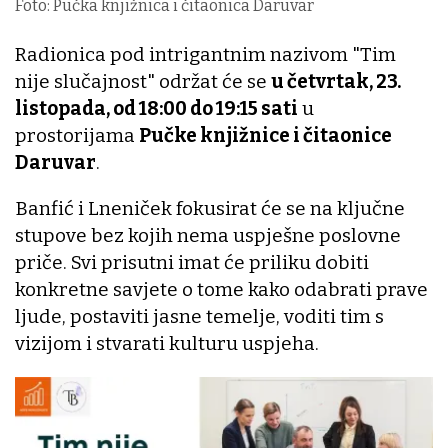
Foto: Pučka knjižnica i čitaonica Daruvar
Radionica pod intrigantnim nazivom "Tim
nije slučajnost" održat će se
u četvrtak, 23.
listopada, od 18:00 do 19:15 sati
u
prostorijama
Pučke knjižnice i čitaonice
Daruvar
.
Banfić i Lneniček fokusirat će se na ključne
stupove bez kojih nema uspješne poslovne
priče. Svi prisutni imat će priliku dobiti
konkretne savjete o tome kako odabrati prave
ljude, postaviti jasne temelje, voditi tim s
vizijom i stvarati kulturu uspjeha.