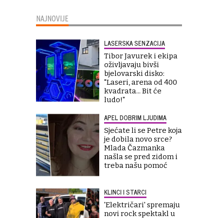
NAJNOVIJE
LASERSKA SENZACIJA
Tibor Javurek i ekipa
oživljavaju bivši
bjelovarski disko:
"Laseri, arena od 400
kvadrata... Bit će
ludo!"
APEL DOBRIM LJUDIMA
Sjećate li se Petre koja
je dobila novo srce?
Mlada Čazmanka
našla se pred zidom i
treba našu pomoć
KLINCI I STARCI
'Električari' spremaju
novi rock spektakl u