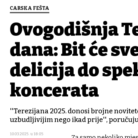
CARSKA FEŠTA
Ovogodišnja Te
dana: Bit će sv
delicija do sp
koncerata
''Terezijana 2025. donosi brojne novitet
uzbudljivijim nego ikad prije'', poručuj
10.03.2025. u 18:05
Za samo nekoliko mjes