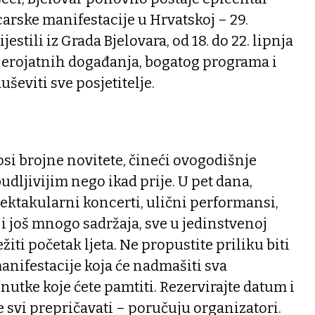
carske manifestacije u Hrvatskoj – 29.
jestili iz Grada Bjelovara, od 18. do 22. lipnja
vjerojatnih događanja, bogatog programa i
ševiti sve posjetitelje.
osi brojne novitete, čineći ovogodišnje
udljivijim nego ikad prije. U pet dana,
pektakularni koncerti, ulični performansi,
i još mnogo sadržaja, sve u jedinstvenoj
žiti početak ljeta. Ne propustite priliku biti
anifestacije koja će nadmašiti sva
enutke koje ćete pamtiti. Rezervirajte datum i
e svi prepričavati – poručuju organizatori.