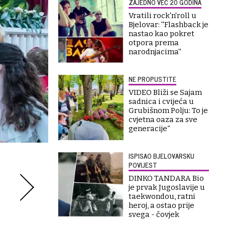
ZAJEDNO VEĆ 20 GODINA
Vratili rock'n'roll u
Bjelovar: ''Flashback je
nastao kao pokret
otpora prema
narodnjacima''
NE PROPUSTITE
VIDEO Bliži se Sajam
sadnica i cvijeća u
Grubišnom Polju: To je
cvjetna oaza za sve
generacije“
ISPISAO BJELOVARSKU
POVIJEST
DINKO TANDARA Bio
je prvak Jugoslavije u
taekwondou, ratni
heroj, a ostao prije
svega - čovjek