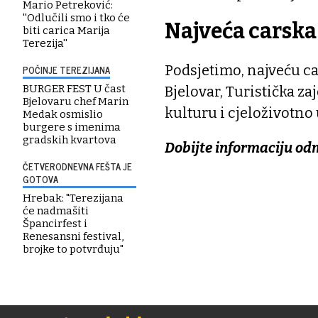
Mario Petreković:
''Odlučili smo i tko će
Najveća carska
biti carica Marija
Terezija''
Podsjetimo, najveću ca
POČINJE TEREZIJANA
BURGER FEST U čast
Bjelovar, Turistička za
Bjelovaru chef Marin
kulturu i cjeloživotno 
Medak osmislio
burgere s imenima
gradskih kvartova
Dobijte informaciju od
ČETVERODNEVNA FEŠTA JE
GOTOVA
Hrebak: "Terezijana
će nadmašiti
Špancirfest i
Renesansni festival,
brojke to potvrđuju"