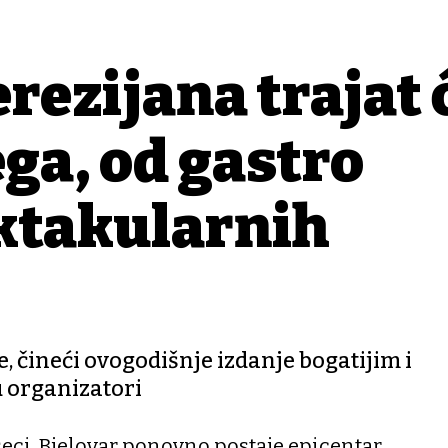
rezijana trajat 
ega, od gastro
ektakularnih
e, čineći ovogodišnje izdanje bogatijim i
u organizatori
eci, Bjelovar ponovno postaje epicentar