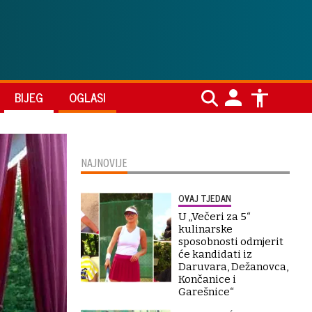
BIJEG
OGLASI
NAJNOVIJE
OVAJ TJEDAN
U „Večeri za 5“
kulinarske
sposobnosti odmjerit
će kandidati iz
Daruvara, Dežanovca,
Končanice i
Garešnice“