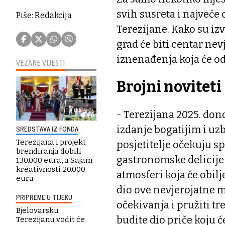
svih susreta i najveće 
Piše: Redakcija
Terezijane. Kako su izvi
grad će biti centar ne
iznenađenja koja će odu
VEZANE VIJESTI
Brojni noviteti
- Terezijana 2025. don
izdanje bogatijim i uzb
SREDSTAVA IZ FONDA
Terezijana i projekt
posjetitelje očekuju s
brendiranja dobili
gastronomske delicije 
130.000 eura, a Sajam
kreativnosti 20.000
atmosferi koja će obilje
eura
dio ove nevjerojatne m
PRIPREME U TIJEKU
očekivanja i pružiti tr
Bjelovarsku
budite dio priče koju ć
Terezijanu vodit će