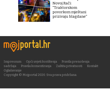
Novoj Rači:
''Traktorskom
povorkom mještani
prizivaju blagdane''
Impressum
Opći uvjeti korištenja
Pravila prenošenja
sadržaja
Pravila komentiranja
Zaštita privatnosti
Kontakt
Oglašavanje
Copyright © Mojportal 2020. Sva prava pridržana.