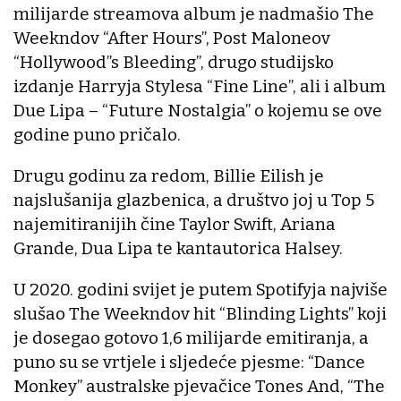
milijarde streamova album je nadmašio The
Weekndov “After Hours”, Post Maloneov
“Hollywood”s Bleeding”, drugo studijsko
izdanje Harryja Stylesa “Fine Line”, ali i album
Due Lipa – “Future Nostalgia” o kojemu se ove
godine puno pričalo.
Drugu godinu za redom, Billie Eilish je
najslušanija glazbenica, a društvo joj u Top 5
najemitiranijih čine Taylor Swift, Ariana
Grande, Dua Lipa te kantautorica Halsey.
U 2020. godini svijet je putem Spotifyja najviše
slušao The Weekndov hit “Blinding Lights” koji
je dosegao gotovo 1,6 milijarde emitiranja, a
puno su se vrtjele i sljedeće pjesme: “Dance
Monkey” australske pjevačice Tones And, “The