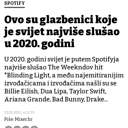
SPOTIFY
Ovo su glazbenici koje
je svijet najviše slušao
u 2020. godini
U 2020. godini svijet je putem Spotifyja
najviše slušao The Weekndov hit
"Blinding Light, a među najemitiranijim
izvođačicama i izvođačima našli su se
Billie Eilish, Dua Lipa, Taylor Swift,
Ariana Grande, Bad Bunny, Drake...
21.01.2021. u 21:55
Piše: Mixer.hr