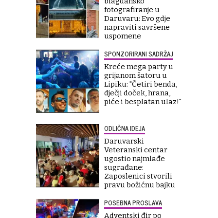
blagdansko
fotografiranje u
Daruvaru: Evo gdje
napraviti savršene
uspomene
SPONZORIRANI SADRŽAJ
Kreće mega party u
grijanom šatoru u
Lipiku: "Četiri benda,
dječji doček, hrana,
piće i besplatan ulaz!"
ODLIČNA IDEJA
Daruvarski
Veteranski centar
ugostio najmlađe
sugrađane:
Zaposlenici stvorili
pravu božićnu bajku
POSEBNA PROSLAVA
Adventski đir po