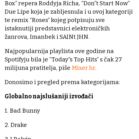
Box” repera Roddyja Richa, “Don”t Start Now”
Due Lipe koja je zabljesnula i u ovoj kategoriji
te remix “Roses” kojeg potpisuju sve
istaknutiji predstavnici elektroničkih
žanrova, Imanbek i SAINt JHN.
Najpopularnija playlista ove godine na
Spotifyju bila je “Today”s Top Hits” s čak 27
milijuna pratitelja, piše
Mixer.hr
.
Donosimo i pregled prema kategorijama:
Globalno najslušaniji izvođači
1. Bad Bunny
2. Drake