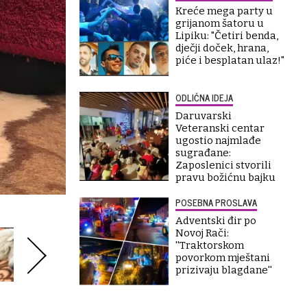
Kreće mega party u
grijanom šatoru u
Lipiku: "Četiri benda,
dječji doček, hrana,
piće i besplatan ulaz!"
ODLIČNA IDEJA
Daruvarski
Veteranski centar
ugostio najmlađe
sugrađane:
Zaposlenici stvorili
pravu božićnu bajku
POSEBNA PROSLAVA
Adventski đir po
Novoj Rači:
''Traktorskom
povorkom mještani
prizivaju blagdane''