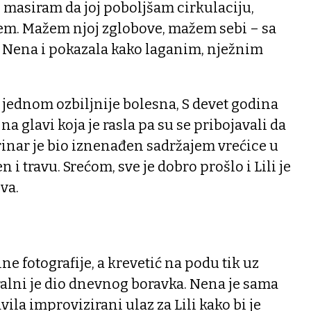
o masiram da joj poboljšam cirkulaciju,
em. Mažem njoj zglobove, mažem sebi – sa
 Nena i pokazala kako laganim, nježnim
o jednom ozbiljnije bolesna, S devet godina
na glavi koja je rasla pa su se pribojavali da
erinar je bio iznenađen sadržajem vrećice u
 i travu. Srećom, sve je dobro prošlo i Lili je
va.
ne fotografije, a krevetić na podu tik uz
alni je dio dnevnog boravka. Nena je sama
ila improvizirani ulaz za Lili kako bi je