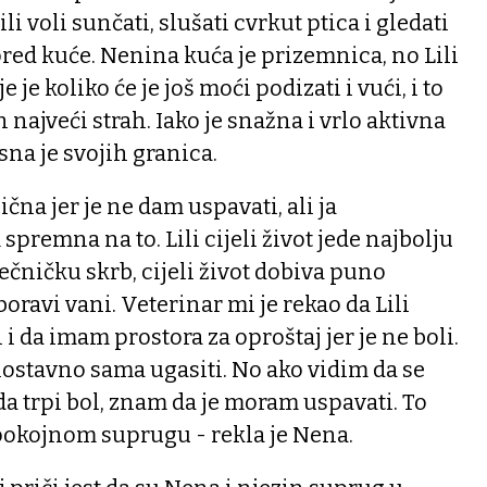
li voli sunčati, slušati cvrkut ptica i gledati
pred kuće. Nenina kuća je prizemnica, no Lili
nje je koliko će je još moći podizati i vući, i to
n najveći strah. Iako je snažna i vrlo aktivna
sna je svojih granica.
čna jer je ne dam uspavati, ali ja
premna na to. Lili cijeli život jede najbolju
ečničku skrb, cijeli život dobiva puno
boravi vani. Veterinar mi je rekao da Lili
 i da imam prostora za oproštaj jer je ne boli.
ostavno sama ugasiti. No ako vidim da se
da trpi bol, znam da je moram uspavati. To
pokojnom suprugu - rekla je Nena.