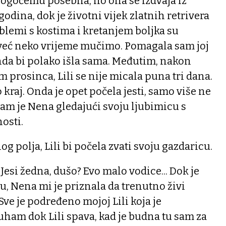
nogočemu posebna, no ona se izdvaja iz
 godina, dok je životni vijek zlatnih retrivera
oblemi s kostima i kretanjem boljka su
e već neko vrijeme mučimo. Pomagala sam joj
nda bi polako išla sama. Međutim, nakon
 prosinca, Lili se nije micala puna tri dana.
 kraj. Onda je opet počela jesti, samo više ne
am je Nena gledajući svoju ljubimicu s
nosti.
nog polja, Lili bi počela zvati svoju gazdaricu.
. Jesi žedna, dušo? Evo malo vodice... Dok je
du, Nena mi je priznala da trenutno živi
Sve je podređeno mojoj Lili koja je
ham dok Lili spava, kad je budna tu sam za