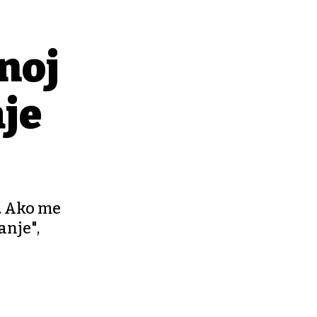
tnoj
aje
i. Ako me
anje",