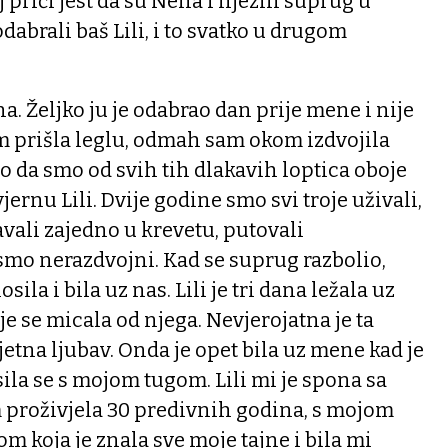
j priči jest da su Nena i njezin suprug u
abrali baš Lili, i to svatko u drugom
na. Željko ju je odabrao dan prije mene i nije
m prišla leglu, odmah sam okom izdvojila
vao da smo od svih tih dlakavih loptica oboje
jernu Lili. Dvije godine smo svi troje uživali,
avali zajedno u krevetu, putovali
smo nerazdvojni. Kad se suprug razbolio,
sila i bila uz nas. Lili je tri dana ležala uz
je se micala od njega. Nevjerojatna je ta
jetna ljubav. Onda je opet bila uz mene kad je
sila se s mojom tugom. Lili mi je spona sa
proživjela 30 predivnih godina, s mojom
koja je znala sve moje tajne i bila mi