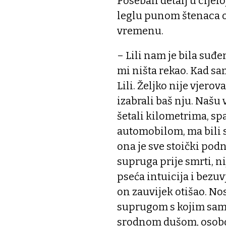
Poseban detalj u cijelo
leglu punom štenaca od
vremenu.
– Lili nam je bila suđe
mi ništa rekao. Kad sa
Lili. Željko nije vjero
izabrali baš nju. Našu v
šetali kilometrima, sp
automobilom, ma bili 
ona je sve stoički podno
supruga prije smrti, ni
pseća intuicija i bezuv
on zauvijek otišao. No
suprugom s kojim sam 
srodnom dušom, osobom 