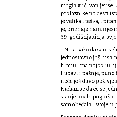
mogla vući van jer se Li
prolaznike na cesti is
je velika i teška, i pita
je, priznaje nam, njezi
69-godišnjakinja, svje
- Neki kažu da sam sebi
jednostavno još nisam s
hranu, ima najbolju lij
ljubavi i pažnje, puno 
neće još dugo poživjeti
Nadam se da će se jedn
stanje imalo pogorša, 
sam obećala i svojem 