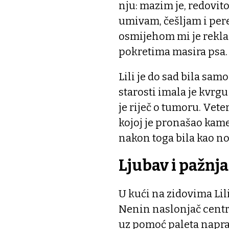
nju: mazim je, redovit
umivam, češljam i per
osmijehom mi je rekla
pokretima masira psa.
Lili je do sad bila sam
starosti imala je kvrgu 
je riječ o tumoru. Vet
kojoj je pronašao kamen
nakon toga bila kao no
Ljubav i pažnja
U kući na zidovima Lili
Nenin naslonjač centr
uz pomoć paleta naprav