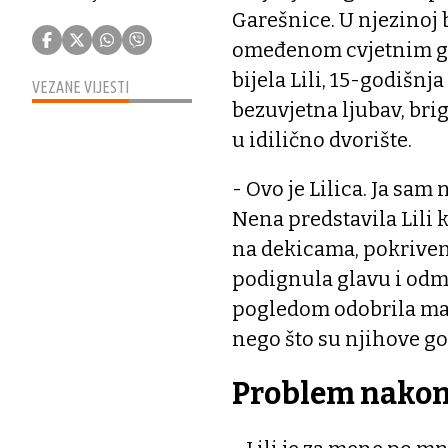
Garešnice. U njezinoj 
omeđenom cvjetnim gr
bijela Lili, 15-godišnj
VEZANE VIJESTI
bezuvjetna ljubav, bri
u idilično dvorište.
- Ovo je Lilica. Ja sam
Nena predstavila Lili 
na dekicama, pokriven
podignula glavu i odma
pogledom odobrila maž
nego što su njihove g
Problem nakon