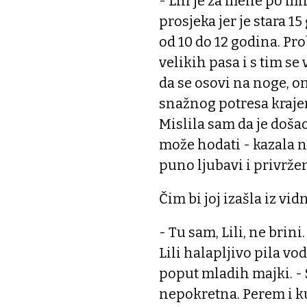
- Lili je za mene po m
prosjeka jer je stara 15
od 10 do 12 godina. Pr
velikih pasa i s tim s
da se osovi na noge, o
snažnog potresa krajem
Mislila sam da je došao
može hodati - kazala n
puno ljubavi i privrže
Čim bi joj izašla iz vid
- Tu sam, Lili, ne brini
Lili halapljivo pila vo
poput mladih majki. - 
nepokretna. Perem i ku