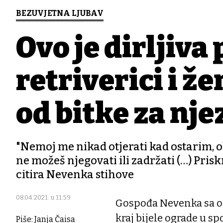
BEZUVJETNA LJUBAV
Ovo je dirljiva
retriverici i ž
od bitke za njez
"Nemoj me nikad otjerati kad ostarim, o
ne možeš njegovati ili zadržati (…) Prisk
citira Nevenka stihove
08.04.2021. u 11:59
Gospođa Nevenka sa os
kraj bijele ograde u s
Piše: Janja Čaisa