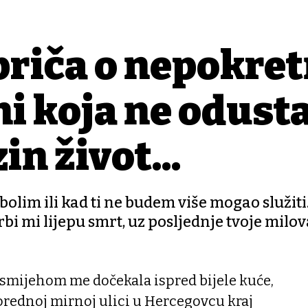
 priča o nepokre
eni koja ne odust
in život...
bolim ili kad ti ne budem više mogao služit
rbi mi lijepu smrt, uz posljednje tvoje milov
mijehom me dočekala ispred bijele kuće,
porednoj mirnoj ulici u Hercegovcu kraj