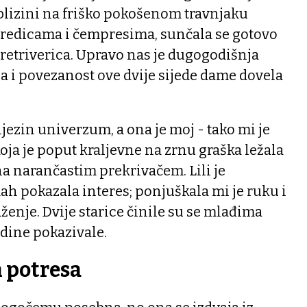
blizini na friško pokošenom travnjaku
edicama i čempresima, sunčala se gotovo
a retriverica. Upravo nas je dugogodišnja
ga i povezanost ove dvije sijede dame dovela
 njezin univerzum, a ona je moj - tako mi je
koja je poput kraljevne na zrnu graška ležala
a narančastim prekrivačem. Lili je
h pokazala interes; ponjuškala mi je ruku i
enje. Dvije starice činile su se mlađima
odine pokazivale.
 potresa