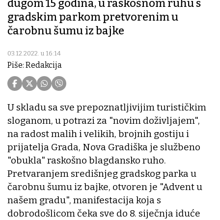
dugom 15 godina, u raskošnom ruhu s
gradskim parkom pretvorenim u
čarobnu šumu iz bajke
03.12.2022. u 16:14
Piše: Redakcija
U skladu sa sve prepoznatljivijim turističkim
sloganom, u potrazi za "novim doživljajem",
na radost malih i velikih, brojnih gostiju i
prijatelja Grada, Nova Gradiška je službeno
"obukla" raskošno blagdansko ruho.
Pretvaranjem središnjeg gradskog parka u
čarobnu šumu iz bajke, otvoren je "Advent u
našem gradu", manifestacija koja s
dobrodošlicom čeka sve do 8. siječnja iduće