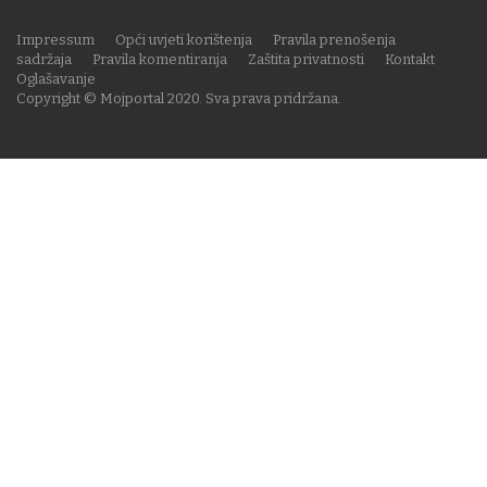
Impressum
Opći uvjeti korištenja
Pravila prenošenja
sadržaja
Pravila komentiranja
Zaštita privatnosti
Kontakt
Oglašavanje
Copyright © Mojportal 2020. Sva prava pridržana.