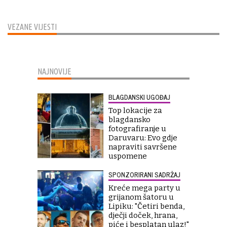
VEZANE VIJESTI
NAJNOVIJE
BLAGDANSKI UGOĐAJ
Top lokacije za
blagdansko
fotografiranje u
Daruvaru: Evo gdje
napraviti savršene
uspomene
SPONZORIRANI SADRŽAJ
Kreće mega party u
grijanom šatoru u
Lipiku: "Četiri benda,
dječji doček, hrana,
piće i besplatan ulaz!"