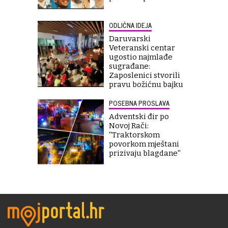
ODLIČNA IDEJA
Daruvarski
Veteranski centar
ugostio najmlađe
sugrađane:
Zaposlenici stvorili
pravu božićnu bajku
POSEBNA PROSLAVA
Adventski đir po
Novoj Rači:
''Traktorskom
povorkom mještani
prizivaju blagdane''