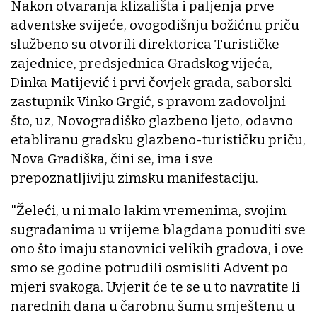
Nakon otvaranja klizališta i paljenja prve
adventske svijeće, ovogodišnju božićnu priču
službeno su otvorili direktorica Turističke
zajednice, predsjednica Gradskog vijeća,
Dinka Matijević i prvi čovjek grada, saborski
zastupnik Vinko Grgić, s pravom zadovoljni
što, uz, Novogradiško glazbeno ljeto, odavno
etabliranu gradsku glazbeno-turističku priču,
Nova Gradiška, čini se, ima i sve
prepoznatljiviju zimsku manifestaciju.
"Želeći, u ni malo lakim vremenima, svojim
sugrađanima u vrijeme blagdana ponuditi sve
ono što imaju stanovnici velikih gradova, i ove
smo se godine potrudili osmisliti Advent po
mjeri svakoga. Uvjerit će te se u to navratite li
narednih dana u čarobnu šumu smještenu u