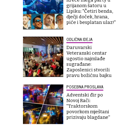
Kreće mega party u
grijanom šatoru u
Lipiku: "Četiri benda,
dječji doček, hrana,
piće i besplatan ulaz!"
ODLIČNA IDEJA
Daruvarski
Veteranski centar
ugostio najmlađe
sugrađane:
Zaposlenici stvorili
pravu božićnu bajku
POSEBNA PROSLAVA
Adventski đir po
Novoj Rači:
''Traktorskom
povorkom mještani
prizivaju blagdane''