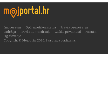
Impressum
Opći uvjeti korištenja
Pravila prenošenja
sadržaja
Pravila komentiranja
Zaštita privatnosti
Kontakt
Oglašavanje
Copyright © Mojportal 2020. Sva prava pridržana.