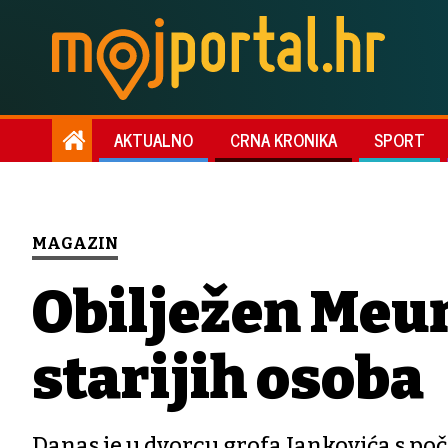
AKTUALNO
CRNA KRONIKA
SPORT
MAGAZIN
Obilježen Među
starijih osoba
Danas je u dvorcu grofa Jankovića s poč