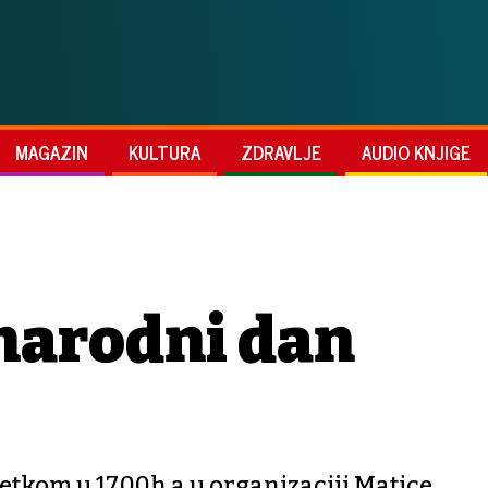
MAGAZIN
KULTURA
ZDRAVLJE
AUDIO KNJIGE
narodni dan
etkom u 17,00h a u organizaciji Matice