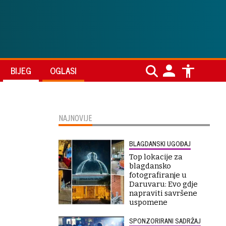
BIJEG
OGLASI
NAJNOVIJE
BLAGDANSKI UGOĐAJ
Top lokacije za
blagdansko
fotografiranje u
Daruvaru: Evo gdje
napraviti savršene
uspomene
SPONZORIRANI SADRŽAJ