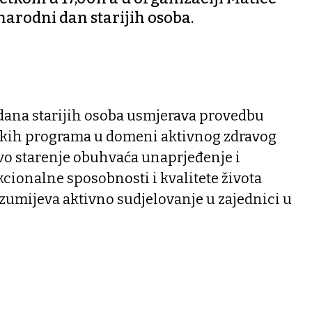
arodni dan starijih osoba.
na starijih osoba usmjerava provedbu
skih programa u domeni aktivnog zdravog
avo starenje obuhvaća unaprjeđenje i
kcionalne sposobnosti i kvalitete života
azumijeva aktivno sudjelovanje u zajednici u