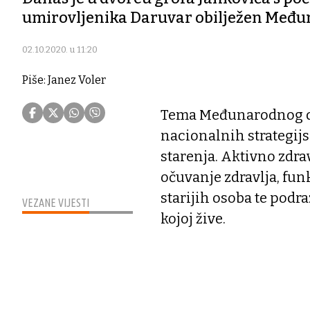
umirovljenika Daruvar obilježen Međun
02.10.2020. u 11:20
Piše:
Janez Voler
Tema Međunarodnog da
nacionalnih strategij
starenja. Aktivno zdr
očuvanje zdravlja, fun
starijih osoba te podr
VEZANE VIJESTI
kojoj žive.