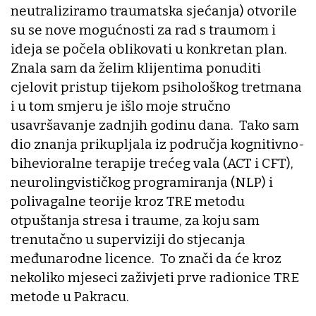
neutraliziramo traumatska sjećanja) otvorile
su se nove mogućnosti za rad s traumom i
ideja se počela oblikovati u konkretan plan.
Znala sam da želim klijentima ponuditi
cjelovit pristup tijekom psihološkog tretmana
i u tom smjeru je išlo moje stručno
usavršavanje zadnjih godinu dana. Tako sam
dio znanja prikupljala iz područja kognitivno-
bihevioralne terapije trećeg vala (ACT i CFT),
neurolingvističkog programiranja (NLP) i
polivagalne teorije kroz TRE metodu
otpuštanja stresa i traume, za koju sam
trenutačno u superviziji do stjecanja
međunarodne licence. To znači da će kroz
nekoliko mjeseci zaživjeti prve radionice TRE
metode u Pakracu.