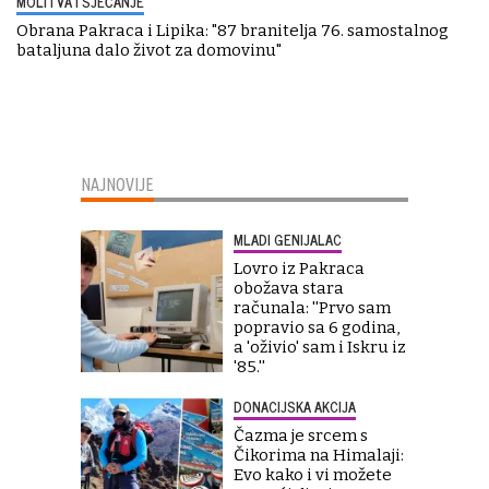
MOLITVA I SJEĆANJE
Obrana Pakraca i Lipika: "87 branitelja 76. samostalnog
bataljuna dalo život za domovinu"
NAJNOVIJE
MLADI GENIJALAC
Lovro iz Pakraca
obožava stara
računala: ''Prvo sam
popravio sa 6 godina,
a 'oživio' sam i Iskru iz
'85.''
DONACIJSKA AKCIJA
Čazma je srcem s
Čikorima na Himalaji:
Evo kako i vi možete