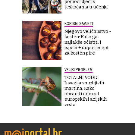
pomoći djeci s
teškoćama u učenju
KORISNI SAVJETI
Njegovo veličanstvo -
kesten: Kako ga
najlakše očistiti i
ispeći + dupli recept
za kesten pire
VELIKI PROBLEM
TOTALNI VODIČ
Invazija smrdljivih
martina: Kako
obraniti dom od
europskih i azijskih
vrsta