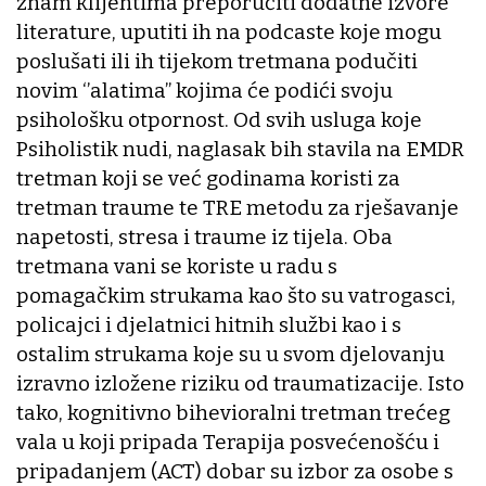
znam klijentima preporučiti dodatne izvore
literature, uputiti ih na podcaste koje mogu
poslušati ili ih tijekom tretmana podučiti
novim ‘’alatima’’ kojima će podići svoju
psihološku otpornost. Od svih usluga koje
Psiholistik nudi, naglasak bih stavila na EMDR
tretman koji se već godinama koristi za
tretman traume te TRE metodu za rješavanje
napetosti, stresa i traume iz tijela. Oba
tretmana vani se koriste u radu s
pomagačkim strukama kao što su vatrogasci,
policajci i djelatnici hitnih službi kao i s
ostalim strukama koje su u svom djelovanju
izravno izložene riziku od traumatizacije. Isto
tako, kognitivno bihevioralni tretman trećeg
vala u koji pripada Terapija posvećenošću i
pripadanjem (ACT) dobar su izbor za osobe s