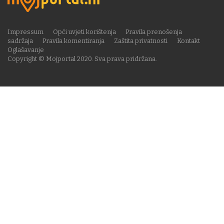
Impressum
Opći uvjeti korištenja
Pravila prenošenja
sadržaja
Pravila komentiranja
Zaštita privatnosti
Kontakt
Oglašavanje
Copyright © Mojportal 2020. Sva prava pridržana.