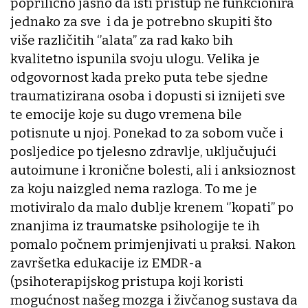
poprilično jasno da isti pristup ne funkcionira
jednako za sve i da je potrebno skupiti što
više različitih ‘’alata’’ za rad kako bih
kvalitetno ispunila svoju ulogu. Velika je
odgovornost kada preko puta tebe sjedne
traumatizirana osoba i dopusti si iznijeti sve
te emocije koje su dugo vremena bile
potisnute u njoj. Ponekad to za sobom vuče i
posljedice po tjelesno zdravlje, uključujući
autoimune i kronične bolesti, ali i anksioznost
za koju naizgled nema razloga. To me je
motiviralo da malo dublje krenem ‘’kopati’’ po
znanjima iz traumatske psihologije te ih
pomalo počnem primjenjivati u praksi. Nakon
završetka edukacije iz EMDR-a
(psihoterapijskog pristupa koji koristi
mogućnost našeg mozga i živčanog sustava da