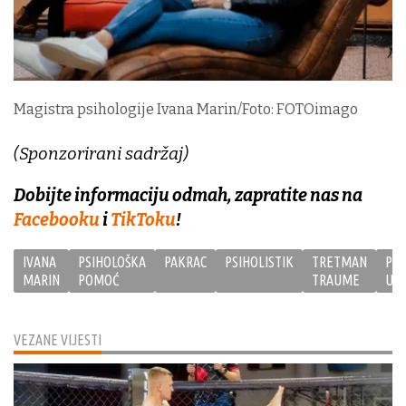
Magistra psihologije Ivana Marin/Foto: FOTOimago
(Sponzorirani sadržaj)
Dobijte informaciju odmah, zapratite nas na
Facebooku
i
TikToku
!
IVANA
PSIHOLOŠKA
PAKRAC
PSIHOLISTIK
TRETMAN
PSI
MARIN
POMOĆ
TRAUME
US
VEZANE VIJESTI