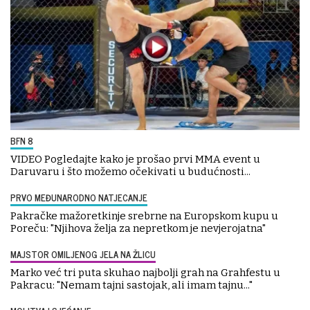
BFN 8
VIDEO Pogledajte kako je prošao prvi MMA event u
Daruvaru i što možemo očekivati u budućnosti...
PRVO MEĐUNARODNO NATJECANJE
Pakračke mažoretkinje srebrne na Europskom kupu u
Poreču: "Njihova želja za nepretkom je nevjerojatna"
MAJSTOR OMILJENOG JELA NA ŽLICU
Marko već tri puta skuhao najbolji grah na Grahfestu u
Pakracu: "Nemam tajni sastojak, ali imam tajnu..."