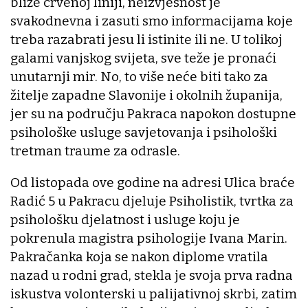
bliže crvenoj liniji, neizvjesnost je
svakodnevna i zasuti smo informacijama koje
treba razabrati jesu li istinite ili ne. U tolikoj
galami vanjskog svijeta, sve teže je pronaći
unutarnji mir. No, to više neće biti tako za
žitelje zapadne Slavonije i okolnih županija,
jer su na području Pakraca napokon dostupne
psihološke usluge savjetovanja i psihološki
tretman traume za odrasle.
Od listopada ove godine na adresi Ulica braće
Radić 5 u Pakracu djeluje Psiholistik, tvrtka za
psihološku djelatnost i usluge koju je
pokrenula magistra psihologije Ivana Marin.
Pakračanka koja se nakon diplome vratila
nazad u rodni grad, stekla je svoja prva radna
iskustva volonterski u palijativnoj skrbi, zatim