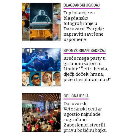
BLAGDANSKI UGOĐAJ
Top lokacije za
blagdansko
fotografiranje u
Daruvaru: Evo gdje
napraviti savršene
uspomene
SPONZORIRANI SADRŽAJ
Kreće mega party u
grijanom šatoru u
Lipiku: "Četiri benda,
dječji doček, hrana,
piće i besplatan ulaz!"
ODLIČNA IDEJA
Daruvarski
Veteranski centar
ugostio najmlađe
sugrađane:
Zaposlenici stvorili
pravu božićnu bajku