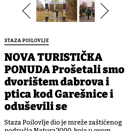
STAZA POILOVLJE
NOVA TURISTIČKA
PONUDA Prošetali smo
dvorištem dabrova i
ptica kod Garešnice i
oduševili se
Staza Poilovlje dio je mreže zaštićenog
područja Natura2000, koja u ovom