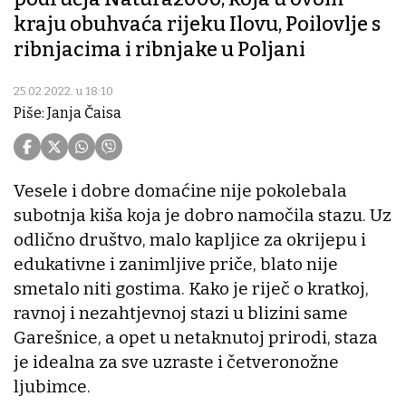
kraju obuhvaća rijeku Ilovu, Poilovlje s
ribnjacima i ribnjake u Poljani
25.02.2022. u 18:10
Piše: Janja Čaisa
Vesele i dobre domaćine nije pokolebala
subotnja kiša koja je dobro namočila stazu. Uz
odlično društvo, malo kapljice za okrijepu i
edukativne i zanimljive priče, blato nije
smetalo niti gostima. Kako je riječ o kratkoj,
ravnoj i nezahtjevnoj stazi u blizini same
Garešnice, a opet u netaknutoj prirodi, staza
je idealna za sve uzraste i četveronožne
ljubimce.