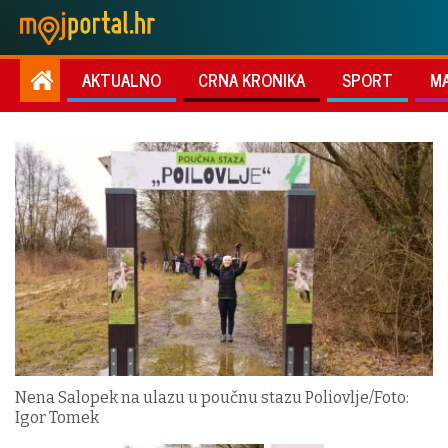
AKTUALNO
CRNA KRONIKA
SPORT
M
Nena Salopek na ulazu u poučnu stazu Poliovlje/Foto:
Igor Tomek