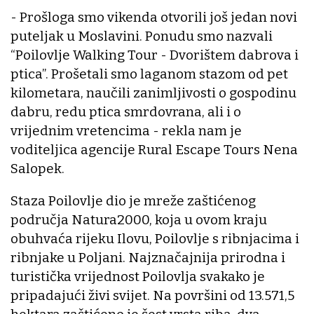
- Prošloga smo vikenda otvorili još jedan novi
puteljak u Moslavini. Ponudu smo nazvali
“Poilovlje Walking Tour - Dvorištem dabrova i
ptica”. Prošetali smo laganom stazom od pet
kilometara, naučili zanimljivosti o gospodinu
dabru, redu ptica smrdovrana, ali i o
vrijednim vretencima - rekla nam je
voditeljica agencije Rural Escape Tours Nena
Salopek.
Staza Poilovlje dio je mreže zaštićenog
područja Natura2000, koja u ovom kraju
obuhvaća rijeku Ilovu, Poilovlje s ribnjacima i
ribnjake u Poljani. Najznačajnija prirodna i
turistička vrijednost Poilovlja svakako je
pripadajući živi svijet. Na površini od 13.571,5