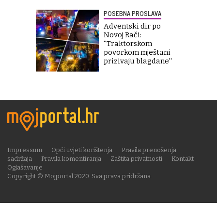
POSEBNA PROSLAVA
Adventski đir po
Novoj Rači:
''Traktorskom
povorkom mještani
prizivaju blagdane''
Impressum
Opći uvjeti korištenja
Pravila prenošenja
sadržaja
Pravila komentiranja
Zaštita privatnosti
Kontakt
Oglašavanje
Copyright © Mojportal 2020. Sva prava pridržana.