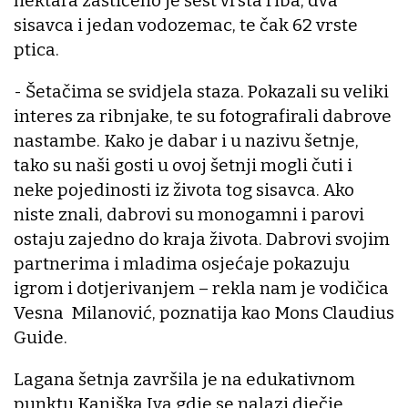
hektara zaštićeno je šest vrsta riba, dva
sisavca i jedan vodozemac, te čak 62 vrste
ptica.
- Šetačima se svidjela staza. Pokazali su veliki
interes za ribnjake, te su fotografirali dabrove
nastambe. Kako je dabar i u nazivu šetnje,
tako su naši gosti u ovoj šetnji mogli čuti i
neke pojedinosti iz života tog sisavca. Ako
niste znali, dabrovi su monogamni i parovi
ostaju zajedno do kraja života. Dabrovi svojim
partnerima i mladima osjećaje pokazuju
igrom i dotjerivanjem – rekla nam je vodičica
Vesna Milanović, poznatija kao Mons Claudius
Guide.
Lagana šetnja završila je na edukativnom
punktu Kaniška Iva gdje se nalazi dječje