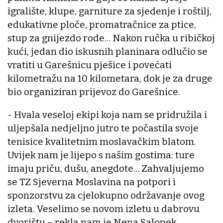
igralište, klupe, garniture za sjedenje i roštilj,
edukativne ploče, promatračnice za ptice,
stup za gnijezdo rode… Nakon ručka u ribičkoj
kući, jedan dio iskusnih planinara odlučio se
vratiti u Garešnicu pješice i povećati
kilometražu na 10 kilometara, dok je za druge
bio organiziran prijevoz do Garešnice.
- Hvala veseloj ekipi koja nam se pridružila i
uljepšala nedjeljno jutro te počastila svoje
tenisice kvalitetnim moslavačkim blatom.
Uvijek nam je lijepo s našim gostima: ture
imaju priču, dušu, anegdote… Zahvaljujemo
se TZ Sjeverna Moslavina na potpori i
sponzorstvu za cjelokupno održavanje ovog
izleta. Veselimo se novom izletu u dabrovu
dvorištu – rekla nam je Nena Salopek.