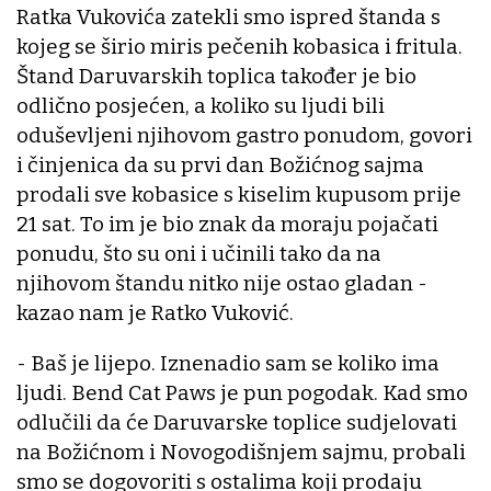
Ratka Vukovića zatekli smo ispred štanda s
kojeg se širio miris pečenih kobasica i fritula.
Štand Daruvarskih toplica također je bio
odlično posjećen, a koliko su ljudi bili
oduševljeni njihovom gastro ponudom, govori
i činjenica da su prvi dan Božićnog sajma
prodali sve kobasice s kiselim kupusom prije
21 sat. To im je bio znak da moraju pojačati
ponudu, što su oni i učinili tako da na
njihovom štandu nitko nije ostao gladan -
kazao nam je Ratko Vuković.
- Baš je lijepo. Iznenadio sam se koliko ima
ljudi. Bend Cat Paws je pun pogodak. Kad smo
odlučili da će Daruvarske toplice sudjelovati
na Božićnom i Novogodišnjem sajmu, probali
smo se dogovoriti s ostalima koji prodaju