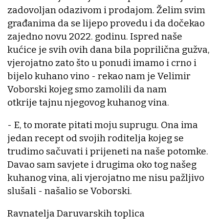
zadovoljan odazivom i prodajom. Želim svim
građanima da se lijepo provedu i da dočekao
zajedno novu 2022. godinu. Ispred naše
kućice je svih ovih dana bila poprilična gužva,
vjerojatno zato što u ponudi imamo i crno i
bijelo kuhano vino - rekao nam je Velimir
Voborski kojeg smo zamolili da nam
otkrije tajnu njegovog kuhanog vina.
- E, to morate pitati moju suprugu. Ona ima
jedan recept od svojih roditelja kojeg se
trudimo sačuvati i prijeneti na naše potomke.
Davao sam savjete i drugima oko tog našeg
kuhanog vina, ali vjerojatno me nisu pažljivo
slušali - našalio se Voborski.
Ravnatelja Daruvarskih toplica