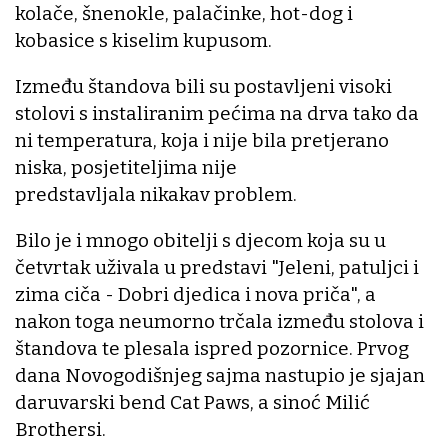
kolače, šnenokle, palačinke, hot-dog i
kobasice s kiselim kupusom.
Između štandova bili su postavljeni visoki
stolovi s instaliranim pećima na drva tako da
ni temperatura, koja i nije bila pretjerano
niska, posjetiteljima nije
predstavljala nikakav problem.
Bilo je i mnogo obitelji s djecom koja su u
četvrtak uživala u predstavi "Jeleni, patuljci i
zima ciča - Dobri djedica i nova priča", a
nakon toga neumorno trčala između stolova i
štandova te plesala ispred pozornice. Prvog
dana Novogodišnjeg sajma nastupio je sjajan
daruvarski bend Cat Paws, a sinoć Milić
Brothersi.