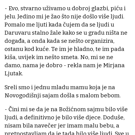
- Evo, stvarno uživamo u dobroj glazbi, piću i
jelu. Jedino mi je žao što nije došlo više ljudi.
Pomalo me ljuti kada čujem da se ljudi u
Daruvaru stalno žale kako se u gradu ništa ne
događa, a onda kada se nešto organizira,
ostanu kod kuće. Te im je hladno, te im pada
kiša, uvijek im nešto smeta. No, mi se ne
damo, nama je dobro - rekla nam je Mirjana
Ljutak.
Sreli smo i jednu mladu mamu koja je na
Novogodišnji sajam došla s malom bebom.
- Čini mi se da je na Božićnom sajmu bilo više
ljudi, a definitivno je bilo više djece. Doduše,
nisam bila navečer jer imam malu bebu, a
pretpostavljam da je tada bilo više ljudi. Sve u