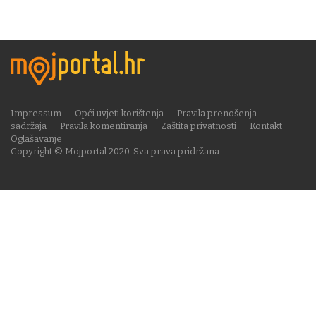
Impressum
Opći uvjeti korištenja
Pravila prenošenja
sadržaja
Pravila komentiranja
Zaštita privatnosti
Kontakt
Oglašavanje
Copyright © Mojportal 2020. Sva prava pridržana.