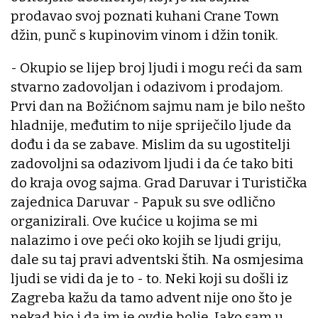
prodavao svoj poznati kuhani Crane Town
džin, punč s kupinovim vinom i džin tonik.
- Okupio se lijep broj ljudi i mogu reći da sam
stvarno zadovoljan i odazivom i prodajom.
Prvi dan na Božićnom sajmu nam je bilo nešto
hladnije, međutim to nije spriječilo ljude da
dođu i da se zabave. Mislim da su ugostitelji
zadovoljni sa odazivom ljudi i da će tako biti
do kraja ovog sajma. Grad Daruvar i Turistička
zajednica Daruvar - Papuk su sve odlično
organizirali. Ove kućice u kojima se mi
nalazimo i ove peći oko kojih se ljudi griju,
dale su taj pravi adventski štih. Na osmjesima
ljudi se vidi da je to - to. Neki koji su došli iz
Zagreba kažu da tamo advent nije ono što je
nekad bio i da im je ovdje bolje. Iako sam u