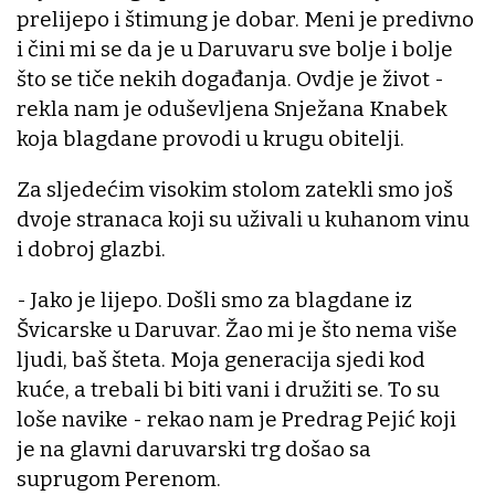
prelijepo i štimung je dobar. Meni je predivno
i čini mi se da je u Daruvaru sve bolje i bolje
što se tiče nekih događanja. Ovdje je život -
rekla nam je oduševljena Snježana Knabek
koja blagdane provodi u krugu obitelji.
Za sljedećim visokim stolom zatekli smo još
dvoje stranaca koji su uživali u kuhanom vinu
i dobroj glazbi.
- Jako je lijepo. Došli smo za blagdane iz
Švicarske u Daruvar. Žao mi je što nema više
ljudi, baš šteta. Moja generacija sjedi kod
kuće, a trebali bi biti vani i družiti se. To su
loše navike - rekao nam je Predrag Pejić koji
je na glavni daruvarski trg došao sa
suprugom Perenom.