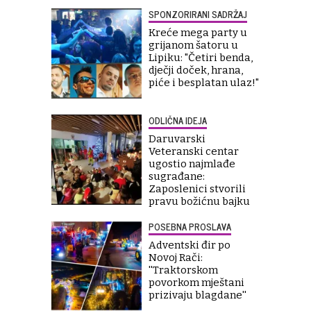
SPONZORIRANI SADRŽAJ
Kreće mega party u
grijanom šatoru u
Lipiku: "Četiri benda,
dječji doček, hrana,
piće i besplatan ulaz!"
ODLIČNA IDEJA
Daruvarski
Veteranski centar
ugostio najmlađe
sugrađane:
Zaposlenici stvorili
pravu božićnu bajku
POSEBNA PROSLAVA
Adventski đir po
Novoj Rači:
''Traktorskom
povorkom mještani
prizivaju blagdane''