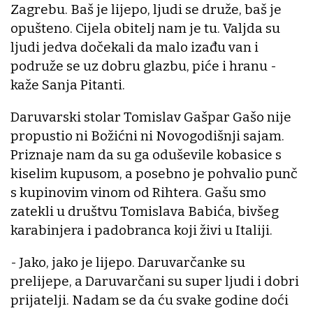
Zagrebu. Baš je lijepo, ljudi se druže, baš je
opušteno. Cijela obitelj nam je tu. Valjda su
ljudi jedva dočekali da malo izađu van i
podruže se uz dobru glazbu, piće i hranu -
kaže Sanja Pitanti.
Daruvarski stolar Tomislav Gašpar Gašo nije
propustio ni Božićni ni Novogodišnji sajam.
Priznaje nam da su ga oduševile kobasice s
kiselim kupusom, a posebno je pohvalio punč
s kupinovim vinom od Rihtera. Gašu smo
zatekli u društvu Tomislava Babića, bivšeg
karabinjera i padobranca koji živi u Italiji.
- Jako, jako je lijepo. Daruvarčanke su
prelijepe, a Daruvarčani su super ljudi i dobri
prijatelji. Nadam se da ću svake godine doći