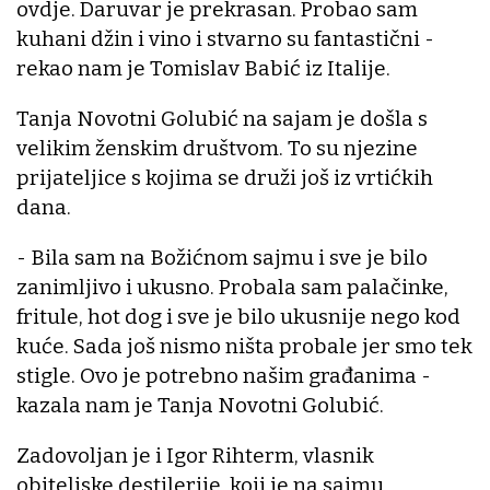
ovdje. Daruvar je prekrasan. Probao sam
kuhani džin i vino i stvarno su fantastični -
rekao nam je Tomislav Babić iz Italije.
Tanja Novotni Golubić na sajam je došla s
velikim ženskim društvom. To su njezine
prijateljice s kojima se druži još iz vrtićkih
dana.
- Bila sam na Božićnom sajmu i sve je bilo
zanimljivo i ukusno. Probala sam palačinke,
fritule, hot dog i sve je bilo ukusnije nego kod
kuće. Sada još nismo ništa probale jer smo tek
stigle. Ovo je potrebno našim građanima -
kazala nam je Tanja Novotni Golubić.
Zadovoljan je i Igor Rihterm, vlasnik
obiteljske destilerije, koji je na sajmu