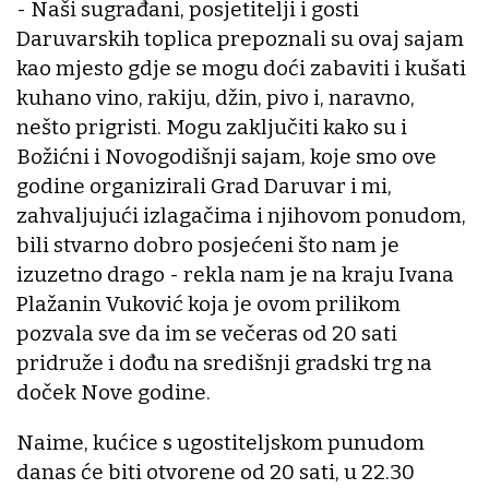
- Naši sugrađani, posjetitelji i gosti
Daruvarskih toplica prepoznali su ovaj sajam
kao mjesto gdje se mogu doći zabaviti i kušati
kuhano vino, rakiju, džin, pivo i, naravno,
nešto prigristi. Mogu zaključiti kako su i
Božićni i Novogodišnji sajam, koje smo ove
godine organizirali Grad Daruvar i mi,
zahvaljujući izlagačima i njihovom ponudom,
bili stvarno dobro posjećeni što nam je
izuzetno drago - rekla nam je na kraju Ivana
Plažanin Vuković koja je ovom prilikom
pozvala sve da im se večeras od 20 sati
pridruže i dođu na središnji gradski trg na
doček Nove godine.
Naime, kućice s ugostiteljskom punudom
danas će biti otvorene od 20 sati, u 22.30