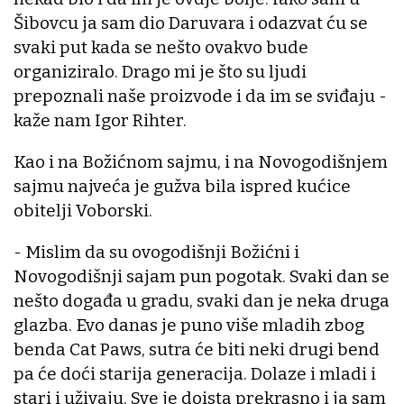
Šibovcu ja sam dio Daruvara i odazvat ću se
svaki put kada se nešto ovakvo bude
organiziralo. Drago mi je što su ljudi
prepoznali naše proizvode i da im se sviđaju -
kaže nam Igor Rihter.
Kao i na Božićnom sajmu, i na Novogodišnjem
sajmu najveća je gužva bila ispred kućice
obitelji Voborski.
- Mislim da su ovogodišnji Božićni i
Novogodišnji sajam pun pogotak. Svaki dan se
nešto događa u gradu, svaki dan je neka druga
glazba. Evo danas je puno više mladih zbog
benda Cat Paws, sutra će biti neki drugi bend
pa će doći starija generacija. Dolaze i mladi i
stari i uživaju. Sve je doista prekrasno i ja sam