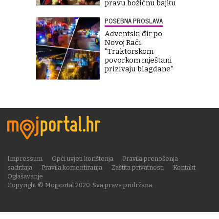
pravu božićnu bajku
POSEBNA PROSLAVA
Adventski đir po
Novoj Rači:
''Traktorskom
povorkom mještani
prizivaju blagdane''
Impressum
Opći uvjeti korištenja
Pravila prenošenja
sadržaja
Pravila komentiranja
Zaštita privatnosti
Kontakt
Oglašavanje
Copyright © Mojportal 2020. Sva prava pridržana.