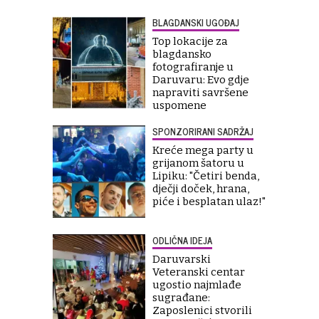
BLAGDANSKI UGOĐAJ
Top lokacije za
blagdansko
fotografiranje u
Daruvaru: Evo gdje
napraviti savršene
uspomene
SPONZORIRANI SADRŽAJ
Kreće mega party u
grijanom šatoru u
Lipiku: "Četiri benda,
dječji doček, hrana,
piće i besplatan ulaz!"
ODLIČNA IDEJA
Daruvarski
Veteranski centar
ugostio najmlađe
sugrađane:
Zaposlenici stvorili