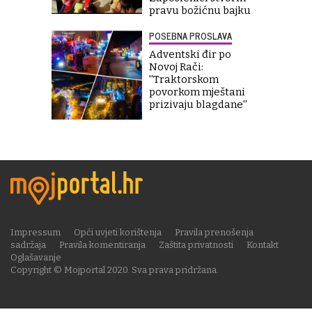
pravu božićnu bajku
POSEBNA PROSLAVA
Adventski đir po
Novoj Rači:
''Traktorskom
povorkom mještani
prizivaju blagdane''
Impressum
Opći uvjeti korištenja
Pravila prenošenja
sadržaja
Pravila komentiranja
Zaštita privatnosti
Kontakt
Oglašavanje
Copyright © Mojportal 2020. Sva prava pridržana.