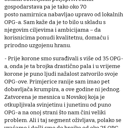
gospodarstava pa je tako oko 70
posto namirnica nabavljao upravo od lokalnih
OPG-a. Sam kaže da je to bilo u skladu s
njegovim ciljevima i ambicijama – da
korisnicima ponudi kvalitetnu, domaću i
prirodno uzgojenu hranu.
- Prije korone smo surađivali s više od 35 OPG-
a, onda je ta brojka drastično pala i u vrijeme
korone je puno ljudi nažalost zatvorilo svoje
OPG-ove. Primjerice ranije sam imao pet
dobavljača krumpira, a ove godine ni jednog.
Zatvorena je mesnica u Novskoj koja je
otkupljivala svinjetinu i junetinu od puno
OPG-a na onoj strani što nam čini veliki
problem. Ali i taj segment oživljava, polako se
vraćamo i došli smo do brojke od oko 25 OPG-