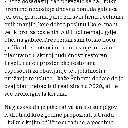
- Kroz dosadašnji rad pokazalo se da Lipiku
kronično nedostaje dnevna ponuda gableca
jer ovaj grad ima puno zdravih firmi, i velikih i
onih manjih, koje dobro posluju i koje imaju
velik broj zaposlenih. A ti ljudi nemaju gdje
otići na gablec. Prepoznali sam to kao novu
priliku da se otvorimo u tom smjeru i zato
planiramo u skoroj budućnosti restoran
Ergelu i cijeli prostor oko restorana
osposobiti za obavljanje te djelatnosti i
pružanje te usluge - kaže Šubert i dodaje da je
ovaj plan trebao biti realiziran u 2020., ali je
sve prolongirala korona.
Naglašava da je jako zahvalan što su njegov
radi i trud kroz godine prepoznali u Gradu
Lipiku s kojim odlično surađuje, a posebno