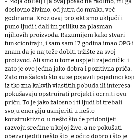
- Moja obitelj i ja ovaj posao ne radimo, mi ga
doslovno živimo, od jutra do mraka, već
godinama. Kroz ovaj projekt smo uključili
puno ljudi i dali im priliku za plasman
njihovih proizvoda. Razumijem kako stvari
funkcioniraju, i sam sam 17 godina imao OPG i
znam da je najteže dobiti tržište za svoj
proizvod. Ali smo u tome uspjeli zajednički i
zato je ovo jedna jako dobra i pozitivna priča.
Zato me žalosti što su se pojavili pojedinci koji
iz tko zna kakvih vlastitih pobuda ili interesa
pokušavaju opstruirati projekt i ocrniti ovu
priču. To je jako žalosno i ti ljudi bi trebali
svoju energiju usmjeriti u nešto
konstruktivno, u nešto što će pridonijeti
razvoju sredine u kojoj žive, a ne pokušati
obezvrijediti nešto što je očito dobro i što je