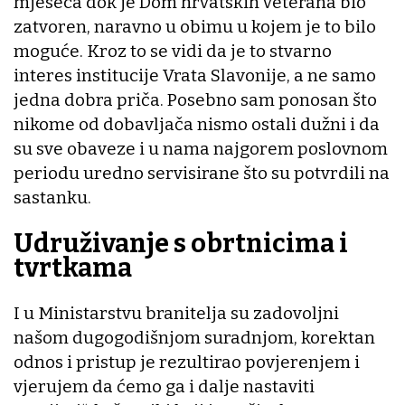
mjeseca dok je Dom hrvatskih veterana bio
zatvoren, naravno u obimu u kojem je to bilo
moguće. Kroz to se vidi da je to stvarno
interes institucije Vrata Slavonije, a ne samo
jedna dobra priča. Posebno sam ponosan što
nikome od dobavljača nismo ostali dužni i da
su sve obaveze i u nama najgorem poslovnom
periodu uredno servisirane što su potvrdili na
sastanku.
Udruživanje s obrtnicima i
tvrtkama
I u Ministarstvu branitelja su zadovoljni
našom dugogodišnjom suradnjom, korektan
odnos i pristup je rezultirao povjerenjem i
vjerujem da ćemo ga i dalje nastaviti