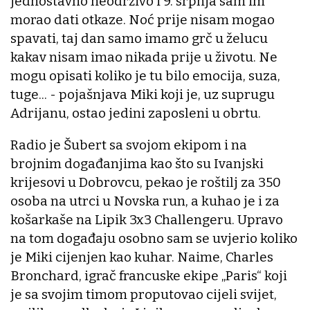
jednostavno neodrživo i 9. srpnja sam im
morao dati otkaze. Noć prije nisam mogao
spavati, taj dan samo imamo grč u želucu
kakav nisam imao nikada prije u životu. Ne
mogu opisati koliko je tu bilo emocija, suza,
tuge... - pojašnjava Miki koji je, uz suprugu
Adrijanu, ostao jedini zaposleni u obrtu.
Radio je Šubert sa svojom ekipom i na
brojnim događanjima kao što su Ivanjski
krijesovi u Dobrovcu, pekao je roštilj za 350
osoba na utrci u Novska run, a kuhao je i za
košarkaše na Lipik 3x3 Challengeru. Upravo
na tom događaju osobno sam se uvjerio koliko
je Miki cijenjen kao kuhar. Naime, Charles
Bronchard, igrač francuske ekipe „Paris“ koji
je sa svojim timom proputovao cijeli svijet,