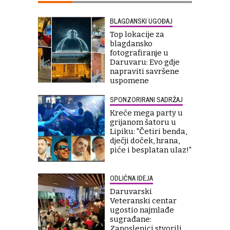
BLAGDANSKI UGOĐAJ
Top lokacije za
blagdansko
fotografiranje u
Daruvaru: Evo gdje
napraviti savršene
uspomene
SPONZORIRANI SADRŽAJ
Kreće mega party u
grijanom šatoru u
Lipiku: "Četiri benda,
dječji doček, hrana,
piće i besplatan ulaz!"
ODLIČNA IDEJA
Daruvarski
Veteranski centar
ugostio najmlađe
sugrađane:
Zaposlenici stvorili