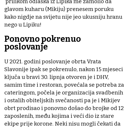
prilikom odlaska iz Lipika me zamolio da
glavom kuharu (Mikiju) prenesem poruku
kako nigdje na svijetu nije jeo ukusniju hranu
nego u Lipiku!
Ponovno pokrenuo
poslovanje
U 2021. godini poslovanje obrta Vrata
Slavonije ipak se pokrenulo, nakon 15 mjeseci
ključa u bravi 30. lipnja otvoren je i DHV,
samim time i restoran, povećala se potreba za
cateringom, počela je organizacija svadbenih
i ostalih obiteljskih svečanosti pa je i Mikijev
obrt prodisao i ponovno došao do brojke od 12
zaposlenih, među kojima i veći dio iz stare
ekipe prije korone. Neki nisu mogli čekati da