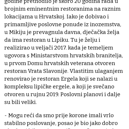
godine prethodilo je skoro 20 godina rada u
brojnim eminentnim restoranima na raznim
lokacijama u Hrvatskoj. Iako je dobivao i
primamljive poslovne ponude iz inozemstva,
u Mikiju je prevagnula davna, dječačka želja
da ima restoran u Lipiku. Tu je želju i
realizirao u veljači 2017. kada je temeljem
ugovora s Ministarstvom hrvatskih branitelja,
u prvom Domu hrvatskih veterana otvoren
restoran Vrata Slavonije. Vlastitim ulaganjem
renovirao je restoran Ergela koji se nalazi u
kompleksu lipičke ergele, a koji je svečano
otvoren u rujnu 2019. Poslovni planovi i dalje
su bili veliki.
- Mogu reći da smo prije korone imali vrlo
stabilno poslovanje, posao je bio jako dobro