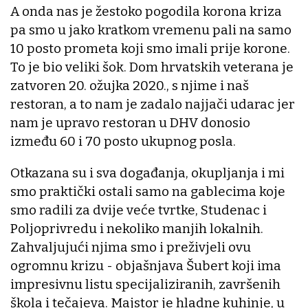
A onda nas je žestoko pogodila korona kriza
pa smo u jako kratkom vremenu pali na samo
10 posto prometa koji smo imali prije korone.
To je bio veliki šok. Dom hrvatskih veterana je
zatvoren 20. ožujka 2020., s njime i naš
restoran, a to nam je zadalo najjači udarac jer
nam je upravo restoran u DHV donosio
između 60 i 70 posto ukupnog posla.
Otkazana su i sva događanja, okupljanja i mi
smo praktički ostali samo na gablecima koje
smo radili za dvije veće tvrtke, Studenac i
Poljoprivredu i nekoliko manjih lokalnih.
Zahvaljujući njima smo i preživjeli ovu
ogromnu krizu - objašnjava Šubert koji ima
impresivnu listu specijaliziranih, završenih
škola i tečajeva. Majstor je hladne kuhinje, u