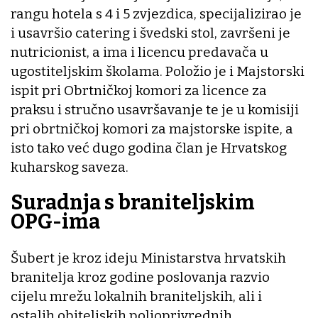
rangu hotela s 4 i 5 zvjezdica, specijalizirao je
i usavršio catering i švedski stol, završeni je
nutricionist, a ima i licencu predavača u
ugostiteljskim školama. Položio je i Majstorski
ispit pri Obrtničkoj komori za licence za
praksu i stručno usavršavanje te je u komisiji
pri obrtničkoj komori za majstorske ispite, a
isto tako već dugo godina član je Hrvatskog
kuharskog saveza.
Suradnja s braniteljskim
OPG-ima
Šubert je kroz ideju Ministarstva hrvatskih
branitelja kroz godine poslovanja razvio
cijelu mrežu lokalnih braniteljskih, ali i
ostalih obiteljskih poljoprivrednih