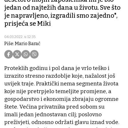
jedan od najtežih dana u životu. Sve što
je napravljeno, izgradili smo zajedno",
prisjeća se Miki
04.03.2022. u 12:35
Piše: Mario Barać
Proteklih godinu i pol dana je vrlo teško i
izrazito stresno razdoblje koje, nažalost još
uvijek traje. Praktički nema segmenta života
koje nije pretrpjelo temeljite promjene, a
gospodarstvo i ekonomija zbrajaju ogromne
štete. Većina privatnika pred sobom su
imali jedan jednostavan cilj; poslovno
preživjeti, odnosno održati glavu iznad vode.