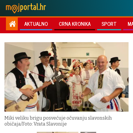
AKTUALNO
CRNA KRONIKA
SPORT
M
Miki veliku brigu posvećuje očuvanju slavonskih
običaja/Foto: Vrata Slavonije