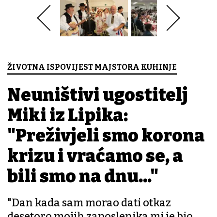
ŽIVOTNA ISPOVIJEST MAJSTORA KUHINJE
Neuništivi ugostitelj
Miki iz Lipika:
"Preživjeli smo korona
krizu i vraćamo se, a
bili smo na dnu..."
"Dan kada sam morao dati otkaz
desetoro mojih zaposlenika mi je bio