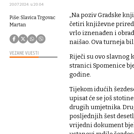
20.07.2024. u 20:04
„Na poziv Gradske knji
Piše: Slavica Trgovac
četiri književne prired
Martan
vrlo iznenađen i obra
naišao. Ova turneja bil
VEZANE VIJESTI
Riječi su ovo slavnog 
stranici Spomenice bje
godine.
Tijekom idućih šezdese
upisat će se još stotine
drugih umjetnika. Drug
posljednjih šest desetl
vrijedni dokument bjel
ustanovi radile šezdes