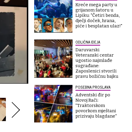
Kreće mega party u
grijanom šatoru u
Lipiku: "Četiri benda,
dječji doček, hrana,
piće i besplatan ulaz!"
ODLIČNA IDEJA
Daruvarski
Veteranski centar
ugostio najmlađe
sugrađane:
Zaposlenici stvorili
pravu božićnu bajku
POSEBNA PROSLAVA
Adventski đir po
Novoj Rači:
''Traktorskom
povorkom mještani
prizivaju blagdane''