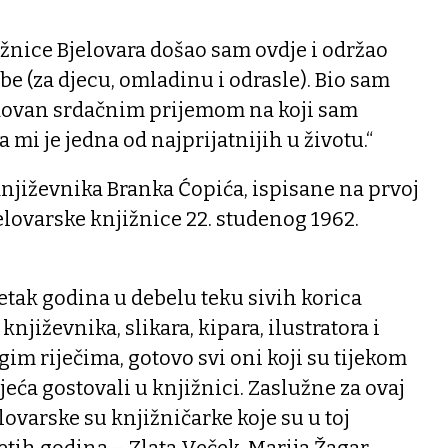
žnice Bjelovara došao sam ovdje i održao
be (za djecu, omladinu i odrasle). Bio sam
dovan srdačnim prijemom na koji sam
a mi je jedna od najprijatnijih u životu.“
književnika Branka Ćopića, ispisane na prvoj
lovarske knjižnice 22. studenog 1962.
tak godina u debelu teku sivih korica
 književnika, slikara, kipara, ilustratora i
im riječima, gotovo svi oni koji su tijekom
jeća gostovali u knjižnici. Zaslužne za ovaj
ovarske su knjižničarke koje su u toj
etih godina – Zlata Veček, Marija Žagar,