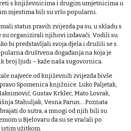
reti s književnicima i drugim umjetnicima u
im mjestima bili su vrlo popularni.
 imali status pravih zvijezda pa su, u skladu s
e su organizirali njihovi izdavači. Vodili su
o bi predstavljali svoja djela i družili se s
opularna društvena događanja na koja je
ik broj ljudi – kaže naša sugovornica.
izale najveće od književnih zvijezda bivše
pravo Spomenica knjižnice. Luko Paljetak,
aksimović, Gustav Krklec, Mato Lovrak,
Višnja Stahuljak, Vesna Parun… Poznata
ajati do sutra, a mnogi od njih bili su
jemom u Bjelovaru da su se vraćali po
s istim užitkom.