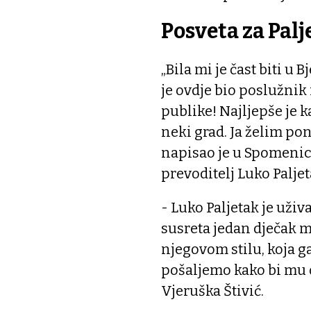
Posveta za Palj
„Bila mi je čast biti u
je ovdje bio poslužnik
publike! Najljepše je 
neki grad. Ja želim po
napisao je u Spomenic
prevoditelj Luko Paljet
- Luko Paljetak je uži
susreta jedan dječak 
njegovom stilu, koja ga
pošaljemo kako bi mu 
Vjeruška Štivić.