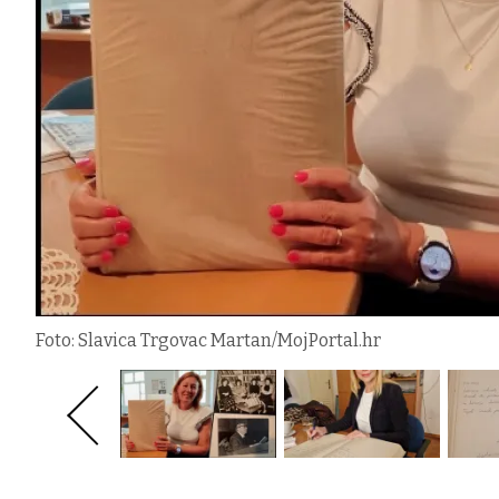
Foto: Slavica Trgovac Martan/MojPortal.hr