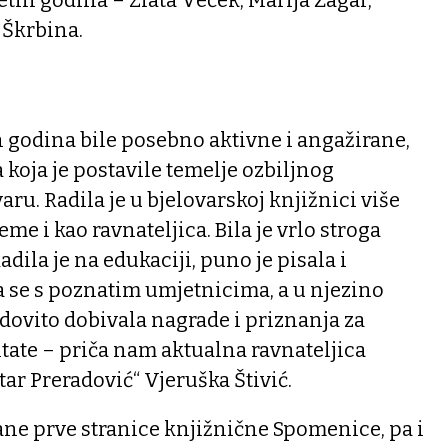
 Škrbina.
h godina bile posebno aktivne i angažirane,
 koja je postavile temelje ozbiljnog
aru. Radila je u bjelovarskoj knjižnici više
eme i kao ravnateljica. Bila je vrlo stroga
adila je na edukaciji, puno je pisala i
la se s poznatim umjetnicima, a u njezino
edovito dobivala nagrade i priznanja za
tate – priča nam aktualna ravnateljica
ar Preradović“ Vjeruška Štivić.
ane prve stranice knjižnične Spomenice, pa i