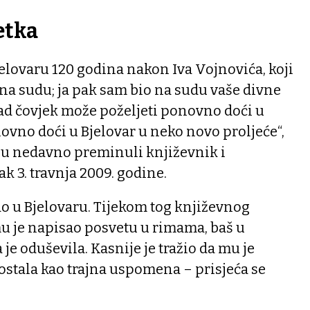
etka
 Bjelovaru 120 godina nakon Iva Vojnovića, koji
 na sudu; ja pak sam bio na sudu vaše divne
kad čovjek može poželjeti ponovno doći u
novno doći u Bjelovar u neko novo proljeće“,
u nedavno preminuli književnik i
ak 3. travnja 2009. godine.
vao u Bjelovaru. Tijekom tog književnog
mu je napisao posvetu u rimama, baš u
 je oduševila. Kasnije je tražio da mu je
ostala kao trajna uspomena – prisjeća se