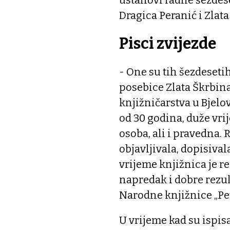
Dragica Peranić i Zlata
Pisci zvijezde
- One su tih šezdeseti
posebice Zlata Škrbina
knjižničarstva u Bjelov
od 30 godina, duže vrij
osoba, ali i pravedna. R
objavljivala, dopisiva
vrijeme knjižnica je r
napredak i dobre rezul
Narodne knjižnice „Pet
U vrijeme kad su ispis