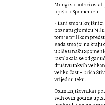
Mnogi su autori ostali
upišu u Spomenicu.
- Lani smo u knjižnici 
poznatu glumicu Milu
tom je prilikom predsta
Kada smo joj na kraju d
upiše u našu Spomenicu,
rasplakala se od ganuć
društvu takvih velikan
veliku čast – priča Šti
vrijednu teku.
Osim književnika i po
svih ovih godina upisiv