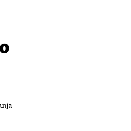
mo
anja