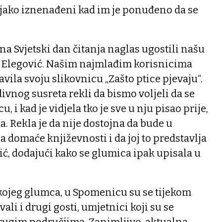
 jako iznenađeni kad im je ponuđeno da se
na Svjetski dan čitanja naglas ugostili našu
 Elegović. Našim najmlađim korisnicima
vila svoju slikovnicu „Zašto ptice pjevaju“.
ivnog susreta rekli da bismo voljeli da se
 i kad je vidjela tko je sve u nju pisao prije,
a. Rekla je da nije dostojna da bude u
a domaće književnosti i da joj to predstavlja
vić, dodajući kako se glumica ipak upisala u
kojeg glumca, u Spomenicu su se tijekom
ali i drugi gosti, umjetnici koji su se