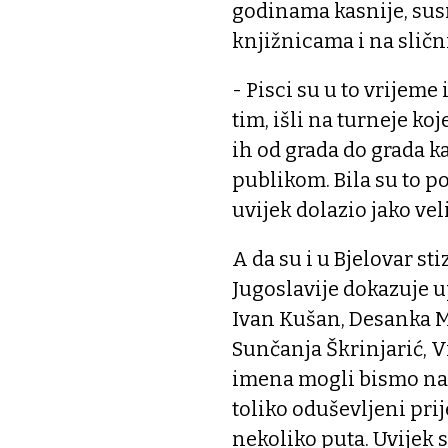
godinama kasnije, sus
knjižnicama i na sličn
- Pisci su u to vrijeme
tim, išli na turneje koj
ih od grada do grada kak
publikom. Bila su to p
uvijek dolazio jako vel
A da su i u Bjelovar st
Jugoslavije dokazuje u
Ivan Kušan, Desanka M
Sunčanja Škrinjarić, 
imena mogli bismo nabr
toliko oduševljeni pri
nekoliko puta. Uvijek 