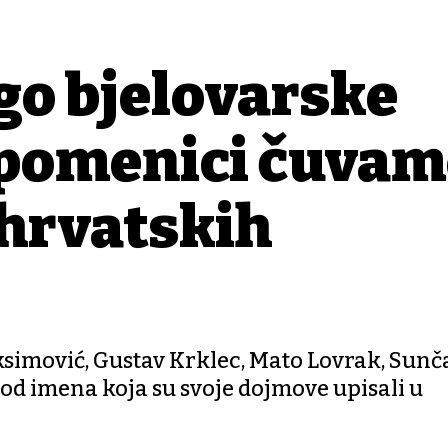
go bjelovarske
 Spomenici čuva
 hrvatskih
simović, Gustav Krklec, Mato Lovrak, Sunč
od imena koja su svoje dojmove upisali u