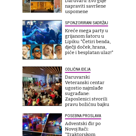
Daruvaru: Evo gdje
napraviti savršene
uspomene
SPONZORIRANI SADRŽAJ
Kreće mega party u
grijanom šatoru u
Lipiku: "Četiri benda,
dječji doček, hrana,
piće i besplatan ulaz!"
ODLIČNA IDEJA
Daruvarski
Veteranski centar
ugostio najmlađe
sugrađane:
Zaposlenici stvorili
pravu božićnu bajku
POSEBNA PROSLAVA
Adventski đir po
Novoj Rači:
''Traktorskom