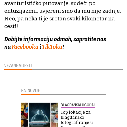
avanturističko putovanje, sudeći po
entuzijazmu, uvjereni smo da mu nije zadnje.
Neo, pa neka ti je sretan svaki kilometar na
cesti!
Dobijte informaciju odmah, zapratite nas
na
Facebooku
i
TikToku
!
VEZANE VIJESTI
NAJNOVIJE
BLAGDANSKI UGOĐAJ
Top lokacije za
blagdansko
fotografiranje u