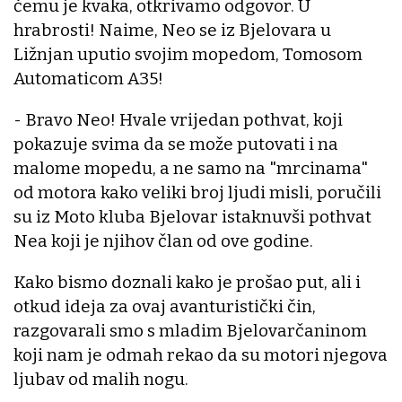
čemu je kvaka, otkrivamo odgovor. U
hrabrosti! Naime, Neo se iz Bjelovara u
Ližnjan uputio svojim mopedom, Tomosom
Automaticom A35!
- Bravo Neo! Hvale vrijedan pothvat, koji
pokazuje svima da se može putovati i na
malome mopedu, a ne samo na "mrcinama"
od motora kako veliki broj ljudi misli, poručili
su iz Moto kluba Bjelovar istaknuvši pothvat
Nea koji je njihov član od ove godine.
Kako bismo doznali kako je prošao put, ali i
otkud ideja za ovaj avanturistički čin,
razgovarali smo s mladim Bjelovarčaninom
koji nam je odmah rekao da su motori njegova
ljubav od malih nogu.