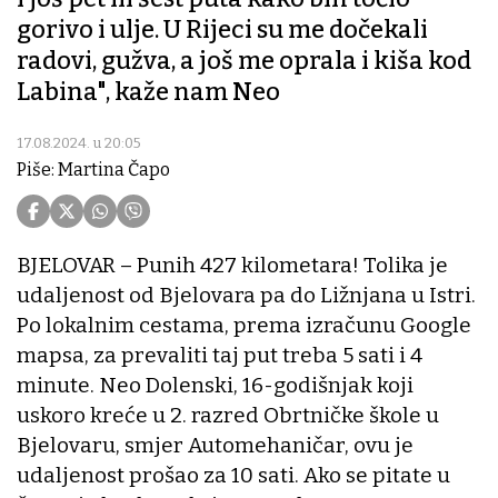
gorivo i ulje. U Rijeci su me dočekali
radovi, gužva, a još me oprala i kiša kod
Labina", kaže nam Neo
17.08.2024. u 20:05
Piše: Martina Čapo
BJELOVAR – Punih 427 kilometara! Tolika je
udaljenost od Bjelovara pa do Ližnjana u Istri.
Po lokalnim cestama, prema izračunu Google
mapsa, za prevaliti taj put treba 5 sati i 4
minute. Neo Dolenski, 16-godišnjak koji
uskoro kreće u 2. razred Obrtničke škole u
Bjelovaru, smjer Automehaničar, ovu je
udaljenost prošao za 10 sati. Ako se pitate u