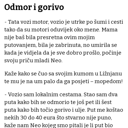
Odmor i gorivo
- Tata vozi motor, vozio je utrke po šumi i cesti
tako da su motori oduvijek oko mene. Mama
nije baš bila presretna ovim mojim
putovanjem, bila je zabrinuta, no umirila se
kada je vidjela da je sve dobro prošlo, počinje
svoju priču mladi Neo.
Kaže kako se čuo sa svojim kumom u Ližnjanu
te mu je na um palo da ga posjeti – mopedom!
- Vozio sam lokalnim cestama. Stao sam dva
puta kako bih se odmorio te još pet ili šest
puta kako bih točio gorivo i ulje. Put me koštao
nekih 30 do 40 eura što stvarno nije puno,
kaže nam Neo kojeg smo pitali je li put bio