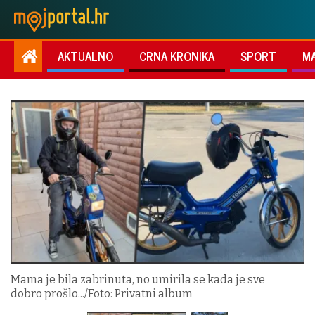
AKTUALNO
CRNA KRONIKA
SPORT
M
Mama je bila zabrinuta, no umirila se kada je sve
dobro prošlo.../Foto: Privatni album