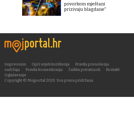
povorkom mještani
prizivaju blagdane''
Impressum
Opći uvjeti korištenja
Pravila prenošenja
sadržaja
Pravila komentiranja
Zaštita privatnosti
Kontakt
Oglašavanje
Copyright © Mojportal 2020. Sva prava pridržana.