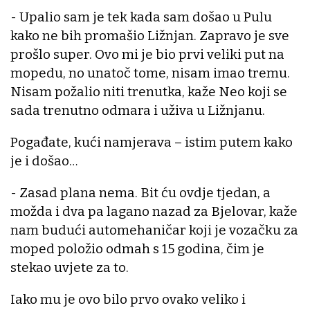
- Upalio sam je tek kada sam došao u Pulu
kako ne bih promašio Ližnjan. Zapravo je sve
prošlo super. Ovo mi je bio prvi veliki put na
mopedu, no unatoč tome, nisam imao tremu.
Nisam požalio niti trenutka, kaže Neo koji se
sada trenutno odmara i uživa u Ližnjanu.
Pogađate, kući namjerava – istim putem kako
je i došao…
- Zasad plana nema. Bit ću ovdje tjedan, a
možda i dva pa lagano nazad za Bjelovar, kaže
nam budući automehaničar koji je vozačku za
moped položio odmah s 15 godina, čim je
stekao uvjete za to.
Iako mu je ovo bilo prvo ovako veliko i