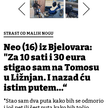
STRAST OD MALIH NOGU
Neo (16) iz Bjelovara:
"Za 10 sati i 30 eura
stigao sam na Tomosu
u Ližnjan. I nazad ću
istim putem…“
"Stao sam dva puta kako bih se odmorio
i još pet ili šest puta kako bih točio