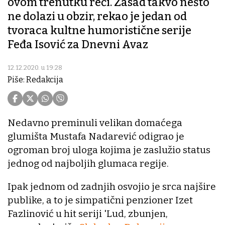
ovom trenutku reći. Zasad takvo nešto
ne dolazi u obzir, rekao je jedan od
tvoraca kultne humoristične serije
Feđa Isović za Dnevni Avaz
12.12.2020. u 19:28
Piše: Redakcija
Nedavno preminuli velikan domaćega
glumišta Mustafa Nadarević odigrao je
ogroman broj uloga kojima je zaslužio status
jednog od najboljih glumaca regije.
Ipak jednom od zadnjih osvojio je srca najšire
publike, a to je simpatični penzioner Izet
Fazlinović u hit seriji 'Lud, zbunjen,