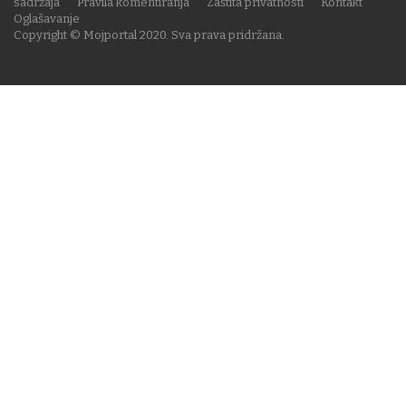
sadržaja
Pravila komentiranja
Zaštita privatnosti
Kontakt
Oglašavanje
Copyright © Mojportal 2020. Sva prava pridržana.