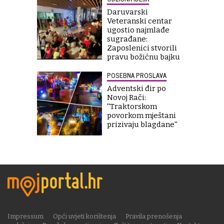
Daruvarski
Veteranski centar
ugostio najmlađe
sugrađane:
Zaposlenici stvorili
pravu božićnu bajku
POSEBNA PROSLAVA
Adventski đir po
Novoj Rači:
''Traktorskom
povorkom mještani
prizivaju blagdane''
Impressum
Opći uvjeti korištenja
Pravila prenošenja