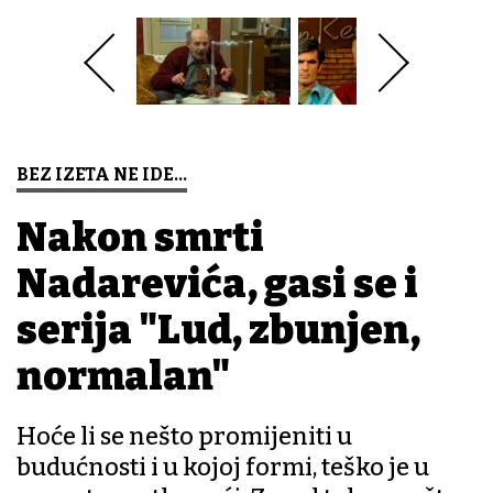
BEZ IZETA NE IDE...
Nakon smrti
Nadarevića, gasi se i
serija "Lud, zbunjen,
normalan"
Hoće li se nešto promijeniti u
budućnosti i u kojoj formi, teško je u