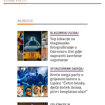
VEZANE VIJESTI
NAJNOVIJE
BLAGDANSKI UGOĐAJ
Top lokacije za
blagdansko
fotografiranje u
Daruvaru: Evo gdje
napraviti savršene
uspomene
SPONZORIRANI SADRŽAJ
Kreće mega party u
grijanom šatoru u
Lipiku: "Četiri benda,
dječji doček, hrana,
piće i besplatan ulaz!"
ODLIČNA IDEJA