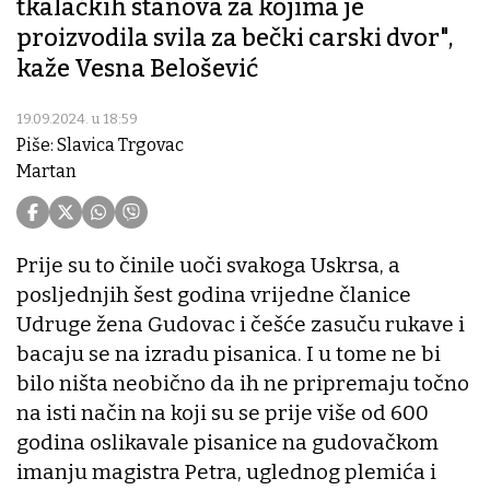
tkalačkih stanova za kojima je
proizvodila svila za bečki carski dvor",
kaže Vesna Belošević
19.09.2024. u 18:59
Piše: Slavica Trgovac
Martan
Prije su to činile uoči svakoga Uskrsa, a
posljednjih šest godina vrijedne članice
Udruge žena Gudovac i češće zasuču rukave i
bacaju se na izradu pisanica. I u tome ne bi
bilo ništa neobično da ih ne pripremaju točno
na isti način na koji su se prije više od 600
godina oslikavale pisanice na gudovačkom
imanju magistra Petra, uglednog plemića i