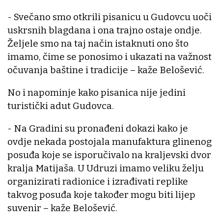
- Svečano smo otkrili pisanicu u Gudovcu uoči
uskrsnih blagdana i ona trajno ostaje ondje.
Željele smo na taj način istaknuti ono što
imamo, čime se ponosimo i ukazati na važnost
očuvanja baštine i tradicije – kaže Belošević.
No i napominje kako pisanica nije jedini
turistički adut Gudovca.
- Na Gradini su pronađeni dokazi kako je
ovdje nekada postojala manufaktura glinenog
posuđa koje se isporučivalo na kraljevski dvor
kralja Matijaša. U Udruzi imamo veliku želju
organizirati radionice i izrađivati replike
takvog posuđa koje također mogu biti lijep
suvenir – kaže Belošević.