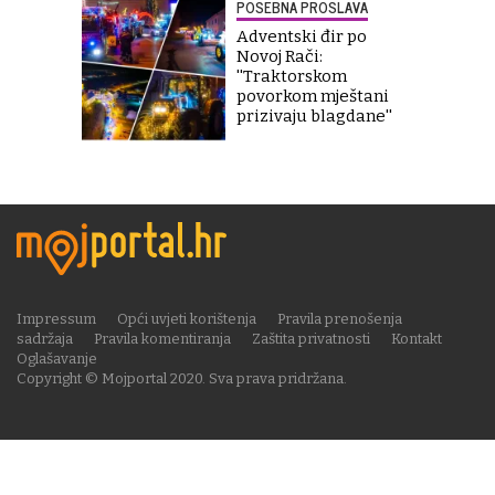
POSEBNA PROSLAVA
Adventski đir po
Novoj Rači:
''Traktorskom
povorkom mještani
prizivaju blagdane''
Impressum
Opći uvjeti korištenja
Pravila prenošenja
sadržaja
Pravila komentiranja
Zaštita privatnosti
Kontakt
Oglašavanje
Copyright © Mojportal 2020. Sva prava pridržana.