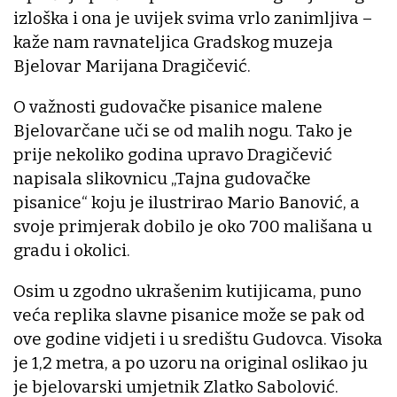
izloška i ona je uvijek svima vrlo zanimljiva –
kaže nam ravnateljica Gradskog muzeja
Bjelovar Marijana Dragičević.
O važnosti gudovačke pisanice malene
Bjelovarčane uči se od malih nogu. Tako je
prije nekoliko godina upravo Dragičević
napisala slikovnicu „Tajna gudovačke
pisanice“ koju je ilustrirao Mario Banović, a
svoje primjerak dobilo je oko 700 mališana u
gradu i okolici.
Osim u zgodno ukrašenim kutijicama, puno
veća replika slavne pisanice može se pak od
ove godine vidjeti i u središtu Gudovca. Visoka
je 1,2 metra, a po uzoru na original oslikao ju
je bjelovarski umjetnik Zlatko Sabolović.