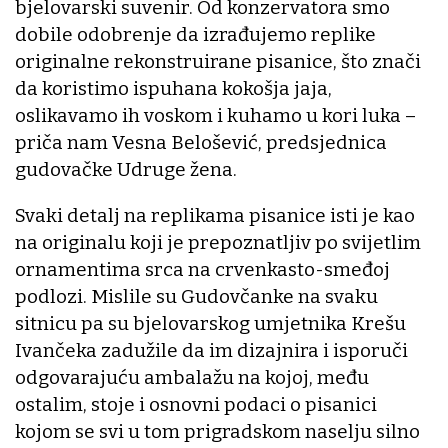
bjelovarski suvenir. Od konzervatora smo
dobile odobrenje da izrađujemo replike
originalne rekonstruirane pisanice, što znači
da koristimo ispuhana kokošja jaja,
oslikavamo ih voskom i kuhamo u kori luka –
priča nam Vesna Belošević, predsjednica
gudovačke Udruge žena.
Svaki detalj na replikama pisanice isti je kao
na originalu koji je prepoznatljiv po svijetlim
ornamentima srca na crvenkasto-smeđoj
podlozi. Mislile su Gudovčanke na svaku
sitnicu pa su bjelovarskog umjetnika Krešu
Ivančeka zadužile da im dizajnira i isporuči
odgovarajuću ambalažu na kojoj, među
ostalim, stoje i osnovni podaci o pisanici
kojom se svi u tom prigradskom naselju silno