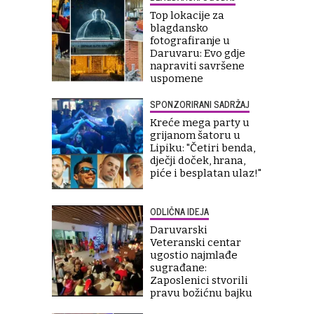
Top lokacije za
blagdansko
fotografiranje u
Daruvaru: Evo gdje
napraviti savršene
uspomene
SPONZORIRANI SADRŽAJ
Kreće mega party u
grijanom šatoru u
Lipiku: "Četiri benda,
dječji doček, hrana,
piće i besplatan ulaz!"
ODLIČNA IDEJA
Daruvarski
Veteranski centar
ugostio najmlađe
sugrađane:
Zaposlenici stvorili
pravu božićnu bajku