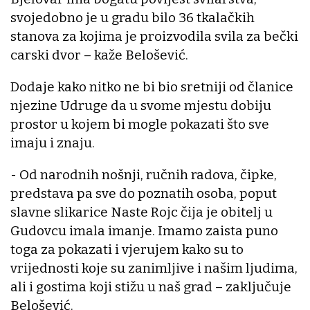
svojedobno je u gradu bilo 36 tkalačkih
stanova za kojima je proizvodila svila za bečki
carski dvor – kaže Belošević.
Dodaje kako nitko ne bi bio sretniji od članice
njezine Udruge da u svome mjestu dobiju
prostor u kojem bi mogle pokazati što sve
imaju i znaju.
- Od narodnih nošnji, ručnih radova, čipke,
predstava pa sve do poznatih osoba, poput
slavne slikarice Naste Rojc čija je obitelj u
Gudovcu imala imanje. Imamo zaista puno
toga za pokazati i vjerujem kako su to
vrijednosti koje su zanimljive i našim ljudima,
ali i gostima koji stižu u naš grad – zaključuje
Belošević.