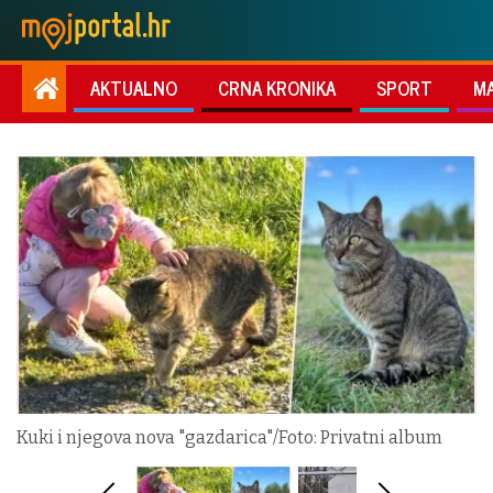
AKTUALNO
CRNA KRONIKA
SPORT
M
Kuki i njegova nova "gazdarica"/Foto: Privatni album