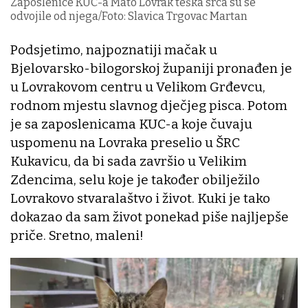
Zaposlenice KUC-a Mato Lovrak teška srca su se
odvojile od njega/Foto: Slavica Trgovac Martan
Podsjetimo, najpoznatiji mačak u
Bjelovarsko-bilogorskoj županiji pronađen je
u Lovrakovom centru u Velikom Grđevcu,
rodnom mjestu slavnog dječjeg pisca. Potom
je sa zaposlenicama KUC-a koje čuvaju
uspomenu na Lovraka preselio u ŠRC
Kukavicu, da bi sada završio u Velikim
Zdencima, selu koje je također obilježilo
Lovrakovo stvaralaštvo i život. Kuki je tako
dokazao da sam život ponekad piše najljepše
priče. Sretno, maleni!