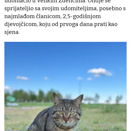
udomaćio u Velikim Zdencima. Ondje se
sprijateljio sa svojim udomiteljima, posebno s
najmlađom članicom, 2,5-godišnjom
djevojčicom, koju od prvoga dana prati kao
sjena.