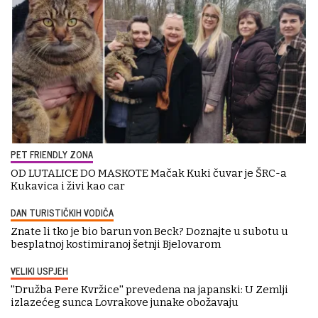
PET FRIENDLY ZONA
OD LUTALICE DO MASKOTE Mačak Kuki čuvar je ŠRC-a
Kukavica i živi kao car
DAN TURISTIČKIH VODIČA
Znate li tko je bio barun von Beck? Doznajte u subotu u
besplatnoj kostimiranoj šetnji Bjelovarom
VELIKI USPJEH
''Družba Pere Kvržice'' prevedena na japanski: U Zemlji
izlazećeg sunca Lovrakove junake obožavaju