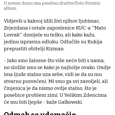
U novom domu ima posebno društvo/Foto: Privatni
album
Vidjevši u kakvoj idili živi njihov ljubimac,
Zvjezdana i ostale zaposlenice KUC-a ''Mato
Lovrak'' donijele su tešku, ali kako kažu,
jedinu ispravnu odluku. Odlučile su Kukija
prepustiti obitelji Rizman.
- Jako smo žalosne što više neće biti s nama,
no složile smo se kako je najbolje ovako. Ondje
ima ljude stalno uza sebe, vidi se da su mu
stvarno posvećeni. Mi smo ga svi zavoljeli, ali
činjenica je da nismo ovdje stalno, što je
posebice problem zimi. U Velikim Zdencima
će mu biti ljepše - kaže Galkowski.