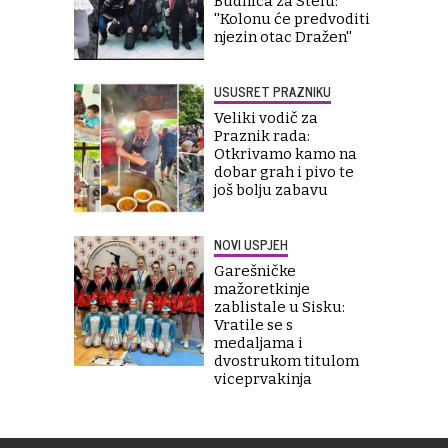
Budnica za Stelu:
''Kolonu će predvoditi
njezin otac Dražen''
USUSRET PRAZNIKU
Veliki vodič za
Praznik rada:
Otkrivamo kamo na
dobar grah i pivo te
još bolju zabavu
NOVI USPJEH
Garešničke
mažoretkinje
zablistale u Sisku:
Vratile se s
medaljama i
dvostrukom titulom
viceprvakinja