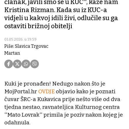
članak, javili smo se u KUC'', kaže nam
Kristina Rizman. Kada su iz KUC-a
vidjeli u kakvoj idili živi, odlučile su ga
ostaviti brižnoj obitelji
01.05.2026. u 19:59
Piše: Slavica Trgovac
Martan
Kuki je pronađen! Nedugo nakon što je
MojPortal.hr
OVDJE
objavio kako je poznati
čuvar ŠRC-a Kukavica prije nešto više od dva
tjedna nestao, ravnateljica Kulturnog centra
''Mato Lovrak'' primila je poziv nakon kojeg je
odahnula.