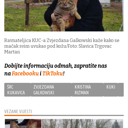
Ravnateljica KUC-a Zvjezdana Galkowski kaže kako se
mačak svim uvukao pod kožu/Foto: Slavica Trgovac
Martan
Dobijte informaciju odmah, zapratite nas
na
Facebooku
i
TikToku
!
ŠRC
ZVJEZDANA
KRISTINA
KUKI
KUKAVICA
GALKOWSKI
RIZMAN
VEZANE VIJESTI