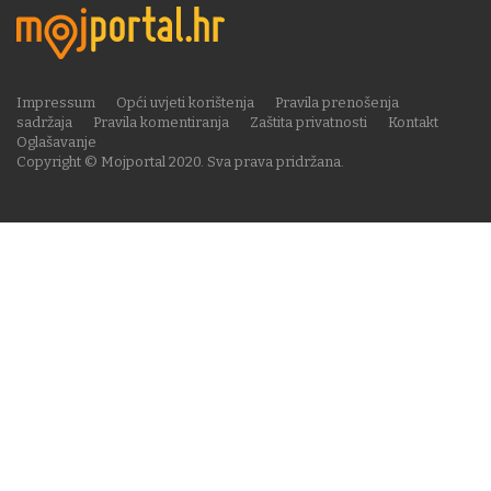
Impressum
Opći uvjeti korištenja
Pravila prenošenja
sadržaja
Pravila komentiranja
Zaštita privatnosti
Kontakt
Oglašavanje
Copyright © Mojportal 2020. Sva prava pridržana.