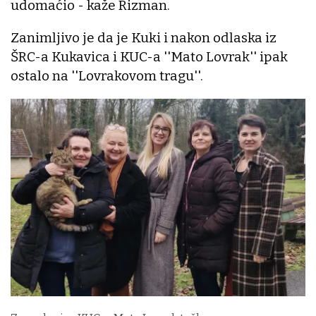
udomaćio - kaže Rizman.
Zanimljivo je da je Kuki i nakon odlaska iz
ŠRC-a Kukavica i KUC-a ''Mato Lovrak'' ipak
ostalo na ''Lovrakovom tragu''.