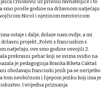
jkica Crnoković uz privolu ravnateljice i to
 da smo prošle godine na državnom natječaju
djevojčicom Nicol i njezinom mentoricom
ima ostaje i dalje, dolaze nam ovdje, a mi
 državni projekt „Poleti s francuskim s
 natječaju, ove smo godine osvojili 2.
tala prekrasni pehar koji se svima svidio na
kazala je pedagoginja Branka Biketa Caktaš
ani obožavaju francuski jezik pa se nerijetko
na tom neobičnom i lijepom jeziku koji ima je
skustvo. I vrijedna priznanja.