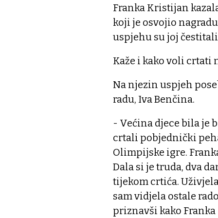
Franka Kristijan kazal
koji je osvojio nagradu.
uspjehu su joj čestitali 
Kaže i kako voli crtati 
Na njezin uspjeh pose
radu, Iva Benčina.
- Većina djece bila je
crtali pobjednički peh
Olimpijske igre. Frank
Dala si je truda, dva d
tijekom crtića. Uživjel
sam vidjela ostale rado
priznavši kako Franka