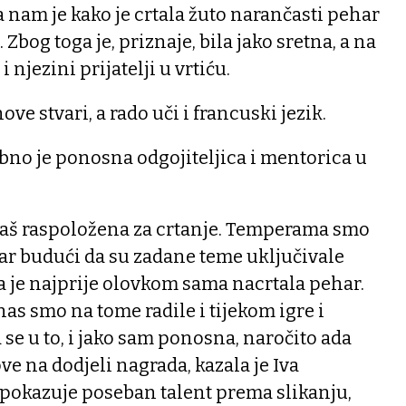
a nam je kako je crtala žuto narančasti pehar
 Zbog toga je, priznaje, bila jako sretna, a na
i njezini prijatelji u vrtiću.
nove stvari, a rado uči i francuski jezik.
bno je ponosna odgojiteljica i mentorica u
 baš raspoložena za crtanje. Temperama smo
ar budući da su zadane teme uključivale
a je najprije olovkom sama nacrtala pehar.
anas smo na tome radile i tijekom igre i
a se u to, i jako sam ponosna, naročito ada
ve na dodjeli nagrada, kazala je Iva
 pokazuje poseban talent prema slikanju,