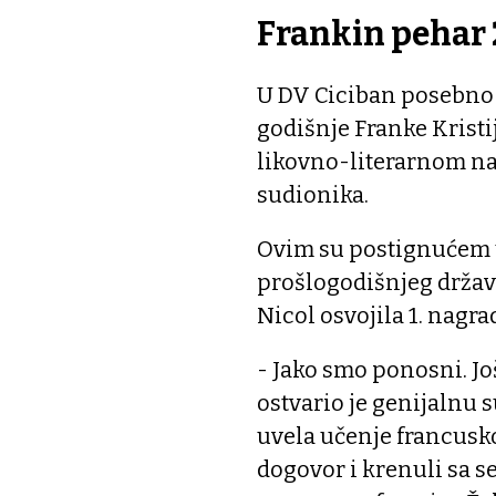
Frankin pehar 2
U DV Ciciban posebno s
godišnje Franke Krist
likovno-literarnom nat
sudionika.
Ovim su postignućem 
prošlogodišnjeg držav
Nicol osvojila 1. nagra
- Jako smo ponosni. Još
ostvario je genijalnu 
uvela učenje francusko
dogovor i krenuli sa s