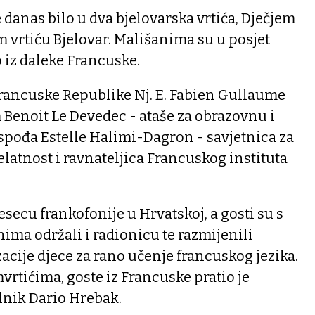
danas bilo u dva bjelovarska vrtića, Dječjem
m vrtiću Bjelovar. Mališanima su u posjet
to iz daleke Francuske.
Francuske Republike Nj. E. Fabien Gullaume
Benoit Le Devedec - ataše za obrazovnu i
spođa Estelle Halimi-Dagron - savjetnica za
elatnost i ravnateljica Francuskog instituta
esecu frankofonije u Hrvatskoj, a gosti su s
ma održali i radionicu te razmijenili
zacije djece za rano učenje francuskog jezika.
vrtićima, goste iz Francuske pratio je
lnik Dario Hrebak.