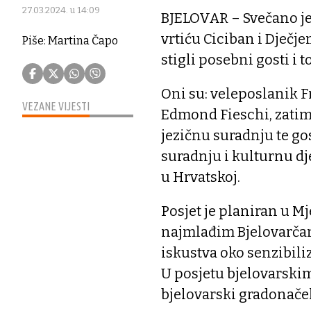
27.03.2024. u 14:09
BJELOVAR – Svečano je 
vrtiću Ciciban i Dječje
Piše: Martina Čapo
stigli posebni gosti i 
Oni su: veleposlanik 
VEZANE VIJESTI
Edmond Fieschi, zatim 
jezičnu suradnju te go
suradnju i kulturnu dj
u Hrvatskoj.
Posjet je planiran u Mj
najmlađim Bjelovarčani
iskustva oko senzibili
U posjetu bjelovarskim
bjelovarski gradonače