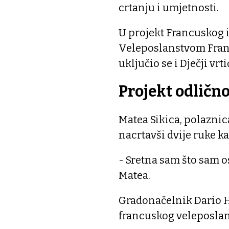
crtanju i umjetnosti.
U projekt Francuskog i
Veleposlanstvom Franc
uključio se i Dječji vrti
Projekt odličn
Matea Sikica, polaznic
nacrtavši dvije ruke ka
- Sretna sam što sam o
Matea.
Gradonačelnik Dario Hr
francuskog veleposlan