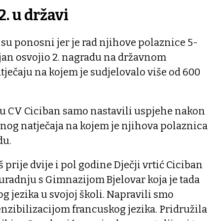
. u državi
u ponosni jer je rad njihove polaznice 5-
ijan osvojio 2. nagradu na državnom
ječaju na kojem je sudjelovalo više od 600
u CV Ciciban samo nastavili uspjehe nakon
nog natječaja na kojem je njihova polaznica
du.
 prije dvije i pol godine Dječji vrtić Ciciban
suradnju s Gimnazijom Bjelovar koja je tada
g jezika u svojoj školi. Napravili smo
enzibilizacijom francuskog jezika. Pridružila