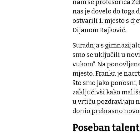
nam se profesorica Žel
nas je dovelo do toga
ostvarili 1. mjesto s 
Dijanom Rajković.
Suradnja s gimnazijalc
smo se uključili u novi
vukom“. Na ponovljenom
mjesto. Franka je nacr
što smo jako ponosni, 
zaključivši kako mališ
u vrtiću pozdravljaju 
donio prekrasno novo i
Poseban talent