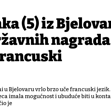
nka (5) iz Bjelova
ržavnih nagrada
 francuski
 u Bjelovaru vrlo brzo uče francuski jezik. 
eca imala mogućnost i ubuduće biti u konta
io je