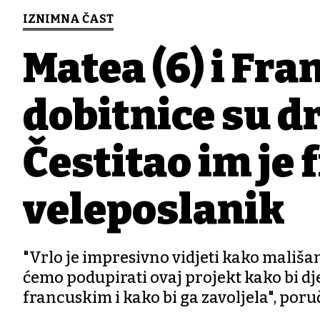
IZNIMNA ČAST
Matea (6) i Fra
dobitnice su d
Čestitao im je
veleposlanik
"Vrlo je impresivno vidjeti kako mališani
ćemo podupirati ovaj projekt kako bi dj
francuskim i kako bi ga zavoljela", poruč