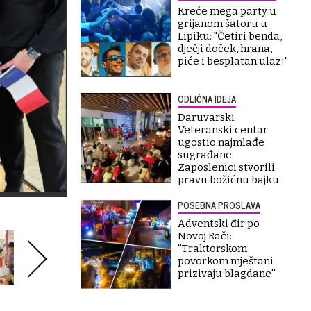
Kreće mega party u
grijanom šatoru u
Lipiku: "Četiri benda,
dječji doček, hrana,
piće i besplatan ulaz!"
ODLIČNA IDEJA
Daruvarski
Veteranski centar
ugostio najmlađe
sugrađane:
Zaposlenici stvorili
pravu božićnu bajku
POSEBNA PROSLAVA
Adventski đir po
Novoj Rači:
''Traktorskom
povorkom mještani
prizivaju blagdane''