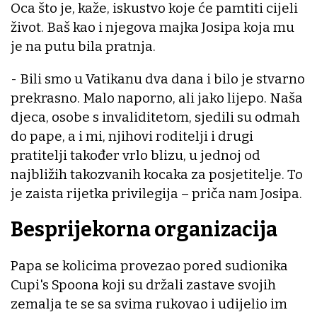
Oca što je, kaže, iskustvo koje će pamtiti cijeli
život. Baš kao i njegova majka Josipa koja mu
je na putu bila pratnja.
- Bili smo u Vatikanu dva dana i bilo je stvarno
prekrasno. Malo naporno, ali jako lijepo. Naša
djeca, osobe s invaliditetom, sjedili su odmah
do pape, a i mi, njihovi roditelji i drugi
pratitelji također vrlo blizu, u jednoj od
najbližih takozvanih kocaka za posjetitelje. To
je zaista rijetka privilegija – priča nam Josipa.
Besprijekorna organizacija
Papa se kolicima provezao pored sudionika
Cupi's Spoona koji su držali zastave svojih
zemalja te se sa svima rukovao i udijelio im