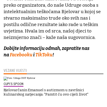
preko organizatora, do naše Udruge osoba s
intelektualnim teškoćama Bjelovar u kojoj se
stvarno maksimalno trude oko svih nas i
postižu odlične rezultate iako rade u teškim
uvjetima. Hvala im od srca, našoj djeci to
neizmjerno znači – kaže naša sugovornica.
Dobijte informaciju odmah, zapratite nas
na
Facebooku
i
TikToku
!
VEZANE VIJESTI
CUPI'S SPOON
Bjelovarčanin Emanuel s autizmom u završnici
kulinarskog natjecanja: "Pamtit ću ovo cijeli život"