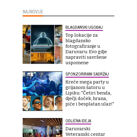
NAJNOVIJE
BLAGDANSKI UGOĐAJ
Top lokacije za
blagdansko
fotografiranje u
Daruvaru: Evo gdje
napraviti savršene
uspomene
SPONZORIRANI SADRŽAJ
Kreće mega party u
grijanom šatoru u
Lipiku: "Četiri benda,
dječji doček, hrana,
piće i besplatan ulaz!"
ODLIČNA IDEJA
Daruvarski
Veteranski centar