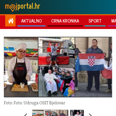
AKTUALNO
CRNA KRONIKA
SPORT
M
Foto: Foto: Udruga OSIT Bjelovar