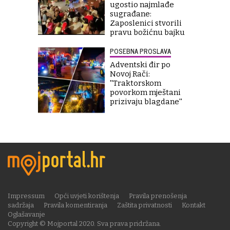
ugostio najmlađe
sugrađane:
Zaposlenici stvorili
pravu božićnu bajku
POSEBNA PROSLAVA
Adventski đir po
Novoj Rači:
''Traktorskom
povorkom mještani
prizivaju blagdane''
Impressum
Opći uvjeti korištenja
Pravila prenošenja
sadržaja
Pravila komentiranja
Zaštita privatnosti
Kontakt
Oglašavanje
Copyright © Mojportal 2020. Sva prava pridržana.