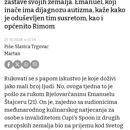
zastave svojih zemalja. Emanuel, koji
inače ima dijagnozu autizma, kaže kako
je oduševljen tim susretom, kao i
općenito Rimom
25.10.2024. u 11:54
Piše: Slavica Trgovac
Martan
Rukovati se s papom iskustvo je koje doživi
jako mali broj ljudi. No, ovoga tjedna to je
pošlo za rukom Bjelovarčaninu Emanuelu
Štajceru (21). On je, zajedno sa sudionicima
međunarodnog kulinarskog natjecanja za
osobe s invaliditetom Cupi's Spoon iz drugih
europskih zemalja bio na prijemu kod Svetog