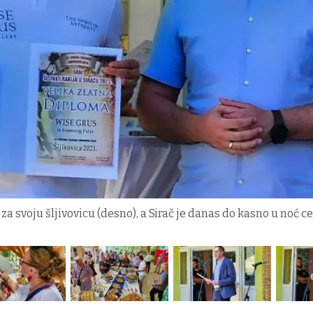
za svoju šljivovicu (desno), a Sirač je danas do kasno u noć c