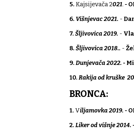
5.
Kajsijevača 2
021
.
- O
6.
Višnjevac 2021.
-
Dam
7.
Šljivovica 2019.
-
Vla
8.
Šljivovica 2018..
-
Že
9.
Dunjevača 2022.
- M
10.
Rakija od kruške 20
BRONCA:
1.
V
iljamovka 2019.
- O
2.
Liker od višnje 2014.