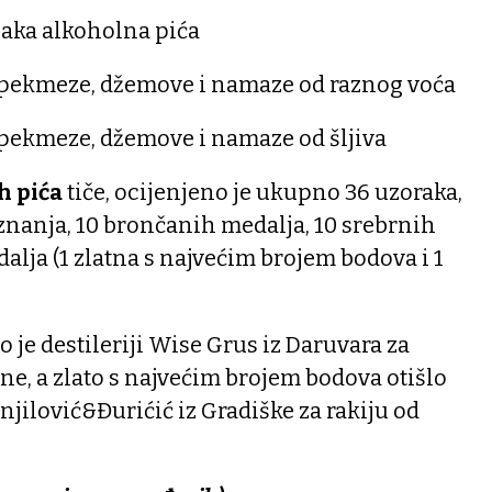
jaka alkoholna pića
 pekmeze, džemove i namaze od raznog voća
 pekmeze, džemove i namaze od šljiva
h pića
tiče, ocijenjeno je ukupno 36 uzoraka,
riznanja, 10 brončanih medalja, 10 srebrnih
dalja (1 zlatna s najvećim brojem bodova i 1
o je destileriji Wise Grus iz Daruvara za
ine, a zlato s najvećim brojem bodova otišlo
utnjilović&Đurićić iz Gradiške za rakiju od