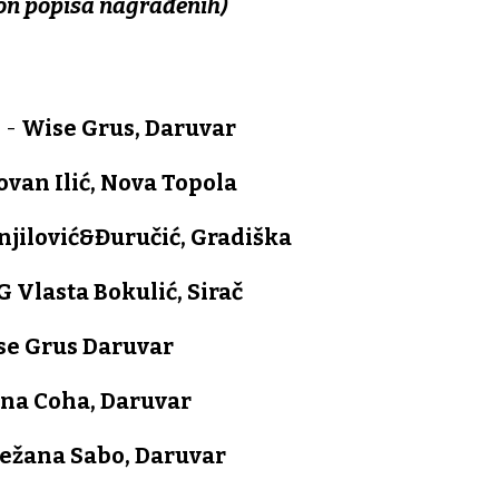
kon popisa nagrađenih)
.
-
Wise Grus, Daruvar
lovan Ilić, Nova Topola
tnjilović&Đuručić, Gradiška
G Vlasta Bokulić, Sirač
se Grus Daruvar
ana Coha, Daruvar
ežana Sabo, Daruvar