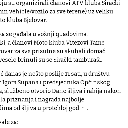
oju su organizirali članovi ATV kluba Sirački
in vehicle/vozilo za sve terene) uz veliku
to kluba Bjelovar.
ka se gađala u vožnji quadovima,
čki, a članovi Moto kluba Vitezovi Tame
ruvar za sve prisutne su skuhali domaći
veselo brinuli su se Sirački tamburaši.
danas je nešto poslije 11 sati, u društvu
č Igora Supana i predsjednika Općinskog
a, službeno otvorio Dane šljiva i rakija nakon
ela priznanja i nagrada najbolje
ma od šljiva u protekloj godini.
ale za: