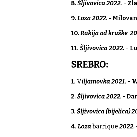
8.
Šljivovica 2022.
-
Zla
9.
Loza 2022.
- Milovan
10.
Rakija od kruške 20
11.
Šljivovica 2022.
-
Lu
SREBRO:
1.
V
iljamovka 2021.
-
W
2.
Šljivovica 2022.
- Da
3.
Šljivovica (bijelica) 2
4.
Loza
barrique
2022.