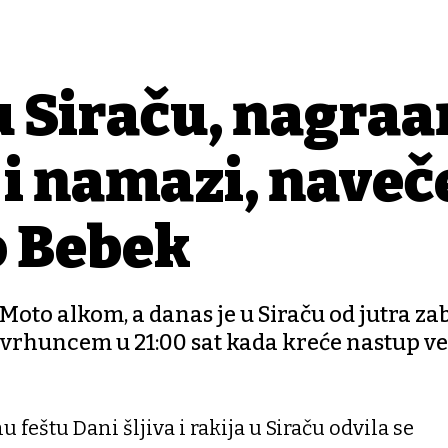
u Siraču, nagrađ
 i namazi, naveč
o Bebek
 s Moto alkom, a danas je u Siraču od jutra z
 vrhuncem u 21:00 sat kada kreće nastup v
 feštu Dani šljiva i rakija u Siraču odvila se