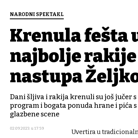
NARODNI SPEKTAKL
Krenula fešta 
najbolje rakije
nastupa Željk
Dani šljiva i rakija krenuli su još jučer
program i bogata ponuda hrane i pića s
glazbene scene
02.09.2023. u 17:59
Uvertira u tradicionalnu