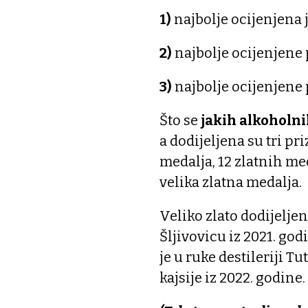
1)
najbolje ocijenjena 
2)
najbolje ocijenjene
3)
najbolje ocijenjene
Što se
jakih alkoholni
a dodijeljena su tri p
medalja, 12 zlatnih me
velika zlatna medalja.
Veliko zlato dodijeljen
Šljivovicu iz 2021. god
je u ruke destileriji T
kajsije iz 2022. godine.