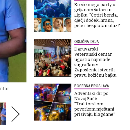
Kreće mega party u
grijanom šatoru u
Lipiku: "Četiri benda,
dječji doček, hrana,
piće i besplatan ulaz!"
ODLIČNA IDEJA
Daruvarski
Veteranski centar
ugostio najmlađe
sugrađane:
Zaposlenici stvorili
pravu božićnu bajku
POSEBNA PROSLAVA
entar
Adventski đir po
Novoj Rači:
''Traktorskom
povorkom mještani
prizivaju blagdane''