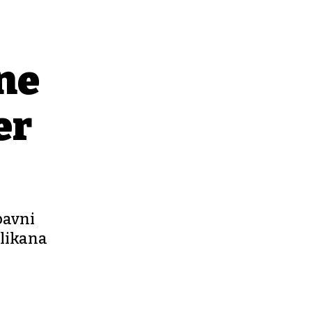
ane
er
abavni
elikana