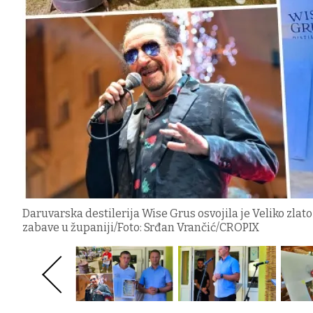
Daruvarska destilerija Wise Grus osvojila je Veliko zlato 
zabave u županiji/Foto: Srđan Vrančić/CROPIX