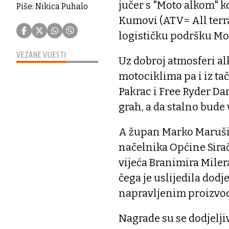
jučer s "Moto alkom" k
Piše: Nikica Puhalo
Kumovi (ATV= All terra
logističku podršku Mo
VEZANE VIJESTI
Uz dobroj atmosferi al
motociklima pa i iz ta
Pakrac i Free Ryder Da
grah, a da stalno bude 
A župan Marko Marušić 
načelnika Općine Sira
vijeća Branimira Miler
čega je uslijedila dodj
napravljenim proizvodi
Nagrade su se dodjeljiv