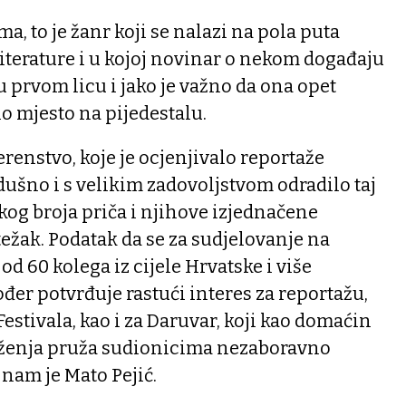
, to je žanr koji se nalazi na pola puta
iterature i u kojoj novinar o nekom događaju
 u prvom licu i jako je važno da ona opet
o mjesto na pijedestalu.
jerenstvo, koje je ocjenjivalo reportaže
zdušno i s velikim zadovoljstvom odradilo taj
ikog broja priča i njihove izjednačene
težak. Podatak da se za sudjelovanje na
 od 60 kolega iz cijele Hrvatske i više
đer potvrđuje rastući interes za reportažu,
 Festivala, kao i za Daruvar, koji kao domaćin
ženja pruža sudionicima nezaboravno
nam je Mato Pejić.