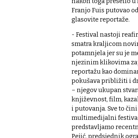
nakon toga preselio u D
Franjo Fuis putovao od
glasovite reportaže.
- Festival nastoji reaf
smatra kraljicom novin
potamnjela jer su je m
njezinim klikovima zap
reportažu kao dominan
pokušava približiti i 
– njegov ukupan stvara
književnost, film, kazal
i putovanja. Sve to č
multimedijalni festiva
predstavljamo recentn
Pejić, predsjednik og