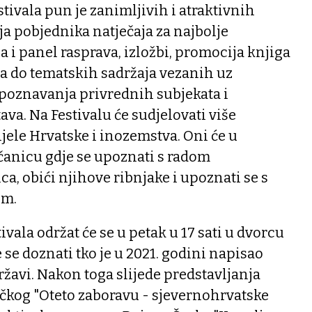
ivala pun je zanimljivih i atraktivnih
ja pobjednika natječaja za najbolje
a i panel rasprava, izložbi, promocija knjiga
 pa do tematskih sadržaja vezanih uz
upoznavanja privrednih subjekata i
ava. Na Festivalu će sudjelovati više
ijele Hrvatske i inozemstva. Oni će u
čanicu gdje se upoznati s radom
a, obići njihove ribnjake i upoznati se s
om.
vala održat će se u petak u 17 sati u dvorcu
 se doznati tko je u 2021. godini napisao
ržavi. Nakon toga slijede predstavljanja
čkog "Oteto zaboravu - sjevernohrvatske