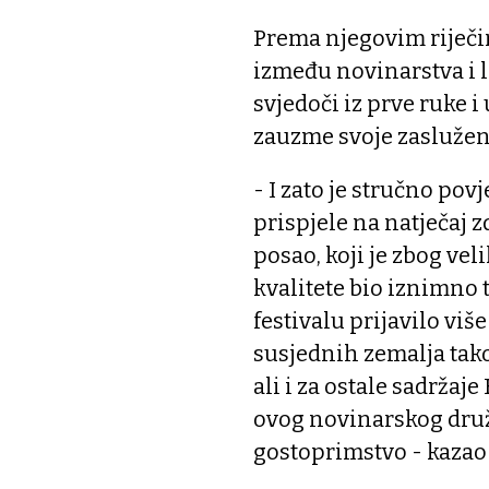
Prema njegovim riječima
između novinarstva i l
svjedoči iz prve ruke i
zauzme svoje zaslužen
- I zato je stručno pov
prispjele na natječaj 
posao, koji je zbog vel
kvalitete bio iznimno 
festivalu prijavilo više
susjednih zemalja tako
ali i za ostale sadržaje
ovog novinarskog dru
gostoprimstvo - kazao 