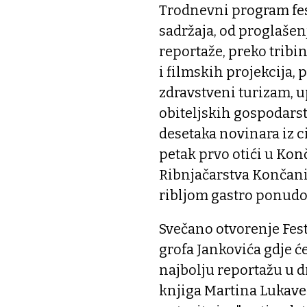
Trodnevni program fest
sadržaja, od proglašen
reportaže, preko tribin
i filmskih projekcija,
zdravstveni turizam, 
obiteljskih gospodarst
desetaka novinara iz c
petak prvo otići u Kon
Ribnjačarstva Končanic
ribljom gastro ponud
Svečano otvorenje Festi
grofa Jankovića gdje će
najbolju reportažu u d
knjiga Martina Lukave