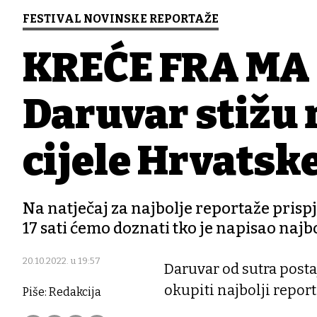
FESTIVAL NOVINSKE REPORTAŽE
KREĆE FRA MA 
Daruvar stižu n
cijele Hrvatsk
Na natječaj za najbolje reportaže prispje
17 sati ćemo doznati tko je napisao najb
20.10.2022. u 19:57
Daruvar od sutra posta
okupiti najbolji report
Piše: Redakcija