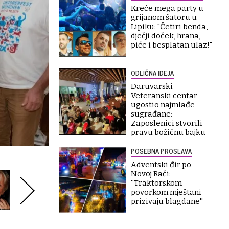
Kreće mega party u
grijanom šatoru u
Lipiku: "Četiri benda,
dječji doček, hrana,
piće i besplatan ulaz!"
ODLIČNA IDEJA
Daruvarski
Veteranski centar
ugostio najmlađe
sugrađane:
Zaposlenici stvorili
pravu božićnu bajku
POSEBNA PROSLAVA
Adventski đir po
Novoj Rači:
''Traktorskom
povorkom mještani
prizivaju blagdane''