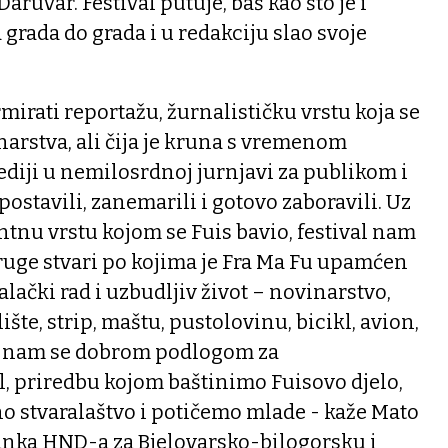
aruvar. Festival putuje, baš kao što je i
 grada do grada i u redakciju slao svoje
irmirati reportažu, žurnalističku vrstu koja se
arstva, ali čija je kruna s vremenom
ediji u nemilosrdnoj jurnjavi za publikom i
ostavili, zanemarili i gotovo zaboravili. Uz
tnu vrstu kojom se Fuis bavio, festival nam
druge stvari po kojima je Fra Ma Fu upamćen
lački rad i uzbudljiv život – novinarstvo,
ište, strip, maštu, pustolovinu, bicikl, avion,
ini nam se dobrom podlogom za
l, priredbu kojom baštinimo Fuisovo djelo,
o stvaralaštvo i potičemo mlade - kaže Mato
ranka HND-a za Bjelovarsko-bilogorsku i