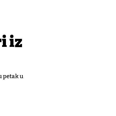
i iz
 u petak u