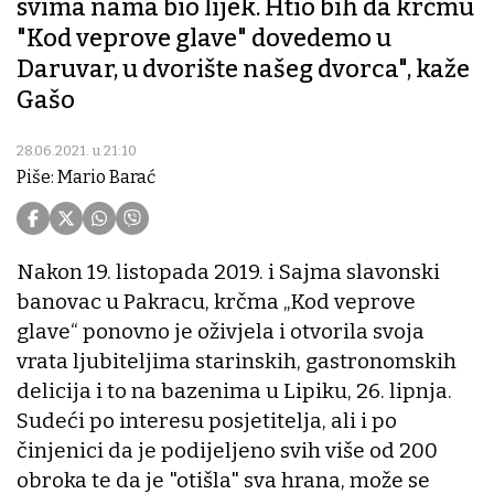
svima nama bio lijek. Htio bih da krčmu
"Kod veprove glave" dovedemo u
Daruvar, u dvorište našeg dvorca", kaže
Gašo
28.06.2021. u 21:10
Piše: Mario Barać
Nakon 19. listopada 2019. i Sajma slavonski
banovac u Pakracu, krčma „Kod veprove
glave“ ponovno je oživjela i otvorila svoja
vrata ljubiteljima starinskih, gastronomskih
delicija i to na bazenima u Lipiku, 26. lipnja.
Sudeći po interesu posjetitelja, ali i po
činjenici da je podijeljeno svih više od 200
obroka te da je "otišla" sva hrana, može se