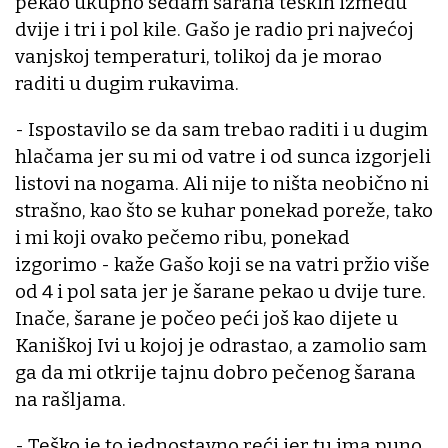
pekao ukupno sedam šarana teških između
dvije i tri i pol kile. Gašo je radio pri najvećoj
vanjskoj temperaturi, tolikoj da je morao
raditi u dugim rukavima.
- Ispostavilo se da sam trebao raditi i u dugim
hlačama jer su mi od vatre i od sunca izgorjeli
listovi na nogama. Ali nije to ništa neobično ni
strašno, kao što se kuhar ponekad poreže, tako
i mi koji ovako pečemo ribu, ponekad
izgorimo - kaže Gašo koji se na vatri pržio više
od 4 i pol sata jer je šarane pekao u dvije ture.
Inače, šarane je počeo peći još kao dijete u
Kaniškoj Ivi u kojoj je odrastao, a zamolio sam
ga da mi otkrije tajnu dobro pečenog šarana
na rašljama.
- Teško je to jednostavno reći jer tu ima puno