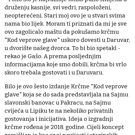
druženju kasnije, svi vedri, raspoloženi,
neopterećeni. Stari moj ovo je u stvari svima
nama bio lijek. Moram ti priznati da mi je sve
ovo zagolicalo maštu da pokušamo krčmu
"Kod veprove glave" uskoro dovesti u Daruvar,
u dvorište našeg dvorca. To bi bio spetakl -
rekao je Gašo. A prema posljednjim
informacijama koje smo dobili, krčma bi vrlo
skoro trebala gostovati i u Daruvaru.
Bilo je ovo šesto izdanje Krčme "Kod veprove
glave" koja se do sada predstavljala na Sajmu
slavonski banovac u Pakracu, na Sajmu
cvijeća u Lipiku te na nekoliko privatnih
gostovanja i inicijativa. Ideja o izgradnji
krčme rođena je 2018. godine. Cijeli koncept