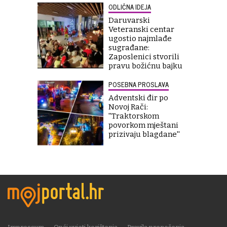
ODLIČNA IDEJA
Daruvarski
Veteranski centar
ugostio najmlađe
sugrađane:
Zaposlenici stvorili
pravu božićnu bajku
POSEBNA PROSLAVA
Adventski đir po
Novoj Rači:
''Traktorskom
povorkom mještani
prizivaju blagdane''