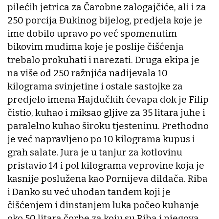
pilećih jetrica za Čarobne zalogajčiće, ali i za
250 porcija Đukinog bijelog, predjela koje je
ime dobilo upravo po već spomenutim
bikovim mudima koje je poslije čišćenja
trebalo prokuhati i narezati. Druga ekipa je
na više od 250 ražnjića nadijevala 10
kilograma svinjetine i ostale sastojke za
predjelo imena Hajdučkih ćevapa dok je Filip
čistio, kuhao i miksao gljive za 35 litara juhe i
paralelno kuhao široku tjesteninu. Prethodno
je već napravljeno po 10 kilograma kupus i
grah salate. Jura je u tanjur za kotlovinu
pristavio 14 i pol kilograma veprovine koja je
kasnije poslužena kao Pornijeva dildača. Riba
i Danko su već uhodan tandem koji je
čišćenjem i dinstanjem luka počeo kuhanje
oko 50 litara čorbe za koju su Riba i njegova