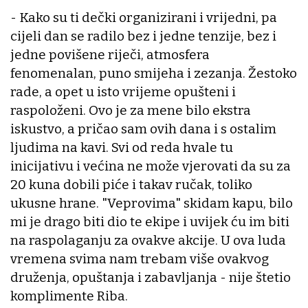
- Kako su ti dečki organizirani i vrijedni, pa
cijeli dan se radilo bez i jedne tenzije, bez i
jedne povišene riječi, atmosfera
fenomenalan, puno smijeha i zezanja. Žestoko
rade, a opet u isto vrijeme opušteni i
raspoloženi. Ovo je za mene bilo ekstra
iskustvo, a pričao sam ovih dana i s ostalim
ljudima na kavi. Svi od reda hvale tu
inicijativu i većina ne može vjerovati da su za
20 kuna dobili piće i takav ručak, toliko
ukusne hrane. "Veprovima" skidam kapu, bilo
mi je drago biti dio te ekipe i uvijek ću im biti
na raspolaganju za ovakve akcije. U ova luda
vremena svima nam trebam više ovakvog
druženja, opuštanja i zabavljanja - nije štetio
komplimente Riba.