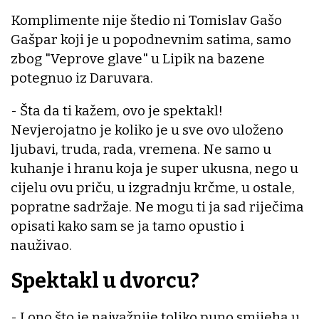
Komplimente nije štedio ni Tomislav Gašo
Gašpar koji je u popodnevnim satima, samo
zbog "Veprove glave" u Lipik na bazene
potegnuo iz Daruvara.
- Šta da ti kažem, ovo je spektakl!
Nevjerojatno je koliko je u sve ovo uloženo
ljubavi, truda, rada, vremena. Ne samo u
kuhanje i hranu koja je super ukusna, nego u
cijelu ovu priču, u izgradnju krčme, u ostale,
popratne sadržaje. Ne mogu ti ja sad riječima
opisati kako sam se ja tamo opustio i
nauživao.
Spektakl u dvorcu?
- I ono što je najvažnije toliko puno smijeha u