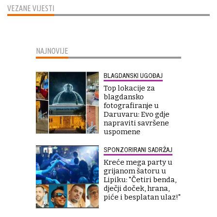
VEZANE VIJESTI
NAJNOVIJE
BLAGDANSKI UGOĐAJ
Top lokacije za
blagdansko
fotografiranje u
Daruvaru: Evo gdje
napraviti savršene
uspomene
SPONZORIRANI SADRŽAJ
Kreće mega party u
grijanom šatoru u
Lipiku: "Četiri benda,
dječji doček, hrana,
piće i besplatan ulaz!"