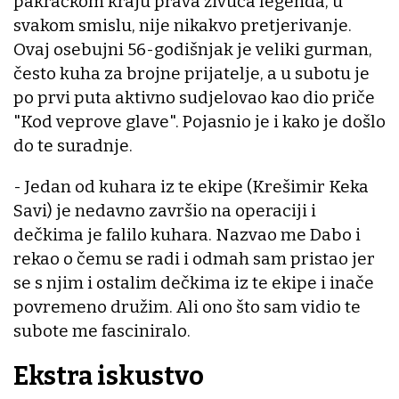
pakračkom kraju prava živuća legenda, u
svakom smislu, nije nikakvo pretjerivanje.
Ovaj osebujni 56-godišnjak je veliki gurman,
često kuha za brojne prijatelje, a u subotu je
po prvi puta aktivno sudjelovao kao dio priče
"Kod veprove glave". Pojasnio je i kako je došlo
do te suradnje.
- Jedan od kuhara iz te ekipe (Krešimir Keka
Savi) je nedavno završio na operaciji i
dečkima je falilo kuhara. Nazvao me Dabo i
rekao o čemu se radi i odmah sam pristao jer
se s njim i ostalim dečkima iz te ekipe i inače
povremeno družim. Ali ono što sam vidio te
subote me fasciniralo.
Ekstra iskustvo