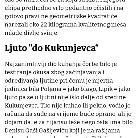
ekipa prethodno vrlo pedantno očistili i na
gotovo pravilne geometrijske kvadratiće
narezali oko 22 kilograma kvalitetnog mesa
mlade divlje svinje.
Ljuto "do Kukunjevca“
Najzanimljiviji dio kuhanja čorbe bilo je
testiranje okusa zbog začinjavanja i
određivanja ljutine pri čemu je mjerna
jedinica bila Poljana = jako blago, Lipik = jako
ljuto pa se u ljutini nije išlo dalje od sredine
Kukunjevca. Tko nije kuhao ili pekao, vodio je
računa da suđe na vrijeme bude oprano, ali je
dojam da je za nijansu teže nego ostalima bilo
Denisu Gaši Gašljeviću koji je na rašljama