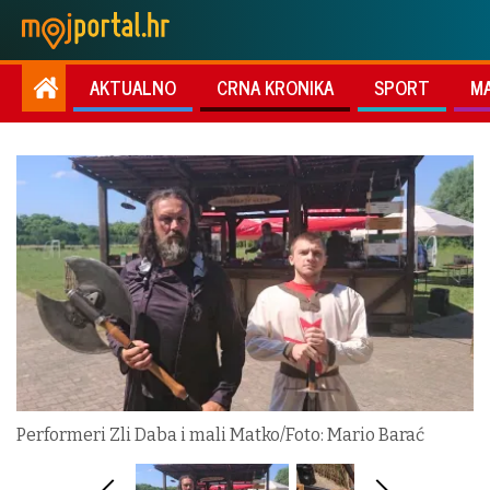
AKTUALNO
CRNA KRONIKA
SPORT
M
Performeri Zli Daba i mali Matko/Foto: Mario Barać