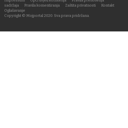
Impressum
Opći uvjeti korištenja
Pravila prenošenja
sadržaja
Pravila komentiranja
Zaštita privatnosti
Kontakt
Oglašavanje
Copyright © Mojportal 2020. Sva prava pridržana.