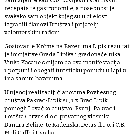
zamišljen je kao spoj povijesti i starinskih
recepata te gastronomije, a posebnost je
svakako sam objekt kojeg su u cijelosti
izgradili članovi Društva i prijatelji
volonterskim radom.
Gostovanje Krčme na Bazenima Lipik rezultat
je inicijative Grada Lipika i gradonačelnika
Vinka Kasane s ciljem da ova manifestacija
upotpuni i obogati turističku ponudu u Lipiku
i na samim bazenima.
U njenoj realizaciji članovima Povijesnog
društva Pakrac-Lipik su, uz Grad Lipik
pomogli Lovačko društvo „Psunj“ Pakrac i
Lovišta Cervus d.o.o. privatnog vlasnika
Damira Beline, te Radenska, Detas d.o.o. i C.B.
Mali Caffe i Dvojka.