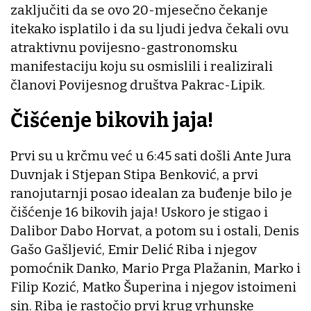
zaključiti da se ovo 20-mjesečno čekanje
itekako isplatilo i da su ljudi jedva čekali ovu
atraktivnu povijesno-gastronomsku
manifestaciju koju su osmislili i realizirali
članovi Povijesnog društva Pakrac-Lipik.
Čišćenje bikovih jaja!
Prvi su u krčmu već u 6:45 sati došli Ante Jura
Duvnjak i Stjepan Stipa Benković, a prvi
ranojutarnji posao idealan za buđenje bilo je
čišćenje 16 bikovih jaja! Uskoro je stigao i
Dalibor Dabo Horvat, a potom su i ostali, Denis
Gašo Gašljević, Emir Delić Riba i njegov
pomoćnik Danko, Mario Prga Plažanin, Marko i
Filip Kozić, Matko Šuperina i njegov istoimeni
sin. Riba je rastočio prvi krug vrhunske