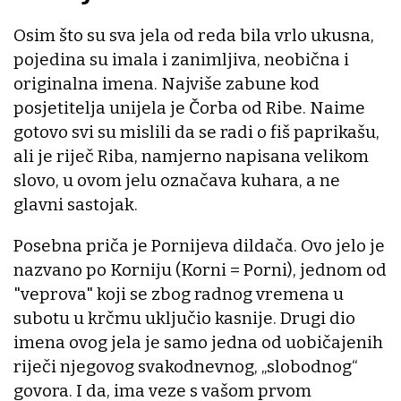
Osim što su sva jela od reda bila vrlo ukusna,
pojedina su imala i zanimljiva, neobična i
originalna imena. Najviše zabune kod
posjetitelja unijela je Čorba od Ribe. Naime
gotovo svi su mislili da se radi o fiš paprikašu,
ali je riječ Riba, namjerno napisana velikom
slovo, u ovom jelu označava kuhara, a ne
glavni sastojak.
Posebna priča je Pornijeva dildača. Ovo jelo je
nazvano po Korniju (Korni = Porni), jednom od
"veprova" koji se zbog radnog vremena u
subotu u krčmu uključio kasnije. Drugi dio
imena ovog jela je samo jedna od uobičajenih
riječi njegovog svakodnevnog, „slobodnog“
govora. I da, ima veze s vašom prvom