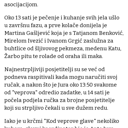
asocijacijom.
Oko 13 sati je pečenje i kuhanje svih jela ušlo
u završnu fazu, a prve kolače donijela je
Martina Gašljević koja je s Tatjanom Benković,
Mirelom Ivezić i Ivanom Grgić zaslužna za
buhtlice od šljivovog pekmeza, medenu Katu,
Žarbo pitu te rolade od oraha ili maka.
Najnestrpljiviji posjetitelji su se već od
podneva raspitivali kada mogu naručiti svoj
ručak, a nakon što je Jura oko 13:50 svakome
od "veprova" odredio zadatke, u 14 sati je
počela podjela ručka za brojne posjetitelje
koji su strpljivo čekali u sve dužem redu.
Iako je u krčmi "Kod veprove glave" nekoliko