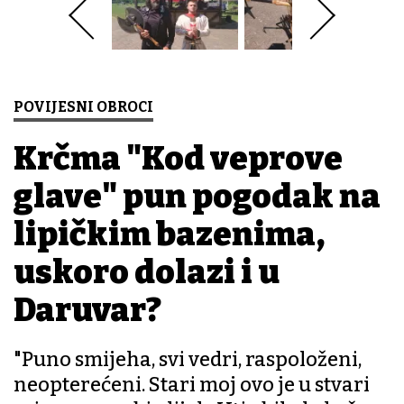
POVIJESNI OBROCI
Krčma "Kod veprove
glave" pun pogodak na
lipičkim bazenima,
uskoro dolazi i u
Daruvar?
"Puno smijeha, svi vedri, raspoloženi,
neopterećeni. Stari moj ovo je u stvari