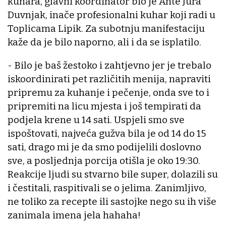
kuhara, glavni koordinator bio je Ante Jura
Duvnjak, inače profesionalni kuhar koji radi u
Toplicama Lipik. Za subotnju manifestaciju
kaže da je bilo naporno, ali i da se isplatilo.
- Bilo je baš žestoko i zahtjevno jer je trebalo
iskoordinirati pet različitih menija, napraviti
pripremu za kuhanje i pečenje, onda sve to i
pripremiti na licu mjesta i još tempirati da
podjela krene u 14 sati. Uspjeli smo sve
ispoštovati, najveća gužva bila je od 14 do 15
sati, drago mi je da smo podijelili doslovno
sve, a posljednja porcija otišla je oko 19:30.
Reakcije ljudi su stvarno bile super, dolazili su
i čestitali, raspitivali se o jelima. Zanimljivo,
ne toliko za recepte ili sastojke nego su ih više
zanimala imena jela hahaha!