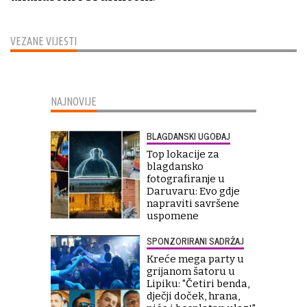
VEZANE VIJESTI
NAJNOVIJE
BLAGDANSKI UGOĐAJ
Top lokacije za
blagdansko
fotografiranje u
Daruvaru: Evo gdje
napraviti savršene
uspomene
SPONZORIRANI SADRŽAJ
Kreće mega party u
grijanom šatoru u
Lipiku: "Četiri benda,
dječji doček, hrana,