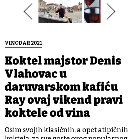
VINODAR 2021
Koktel majstor Denis
Vlahovac u
daruvarskom kafiću
Ray ovaj vikend pravi
koktele od vina
Osim svojih klasičnih, a opet atipičnih
koktela, za sve goste ovog popularnog