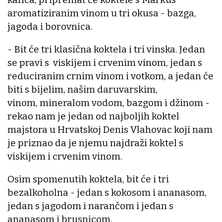
aromatiziranim vinom u tri okusa - bazga,
jagoda i borovnica.
- Bit će tri klasična koktela i tri vinska. Jedan
se pravi s viskijem i crvenim vinom, jedan s
reduciranim crnim vinom i votkom, a jedan će
biti s bijelim, našim daruvarskim,
vinom, mineralom vodom, bazgom i džinom -
rekao nam je jedan od najboljih koktel
majstora u Hrvatskoj Denis Vlahovac koji nam
je priznao da je njemu najdraži koktel s
viskijem i crvenim vinom.
Osim spomenutih koktela, bit će i tri
bezalkoholna - jedan s kokosom i ananasom,
jedan s jagodom i narančom i jedan s
ananasom i brusnicom.