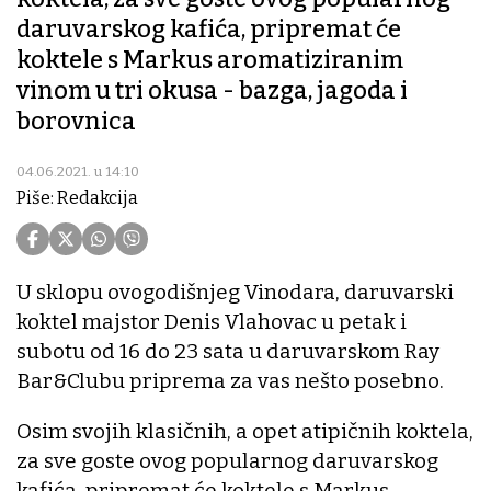
daruvarskog kafića, pripremat će
koktele s Markus aromatiziranim
vinom u tri okusa - bazga, jagoda i
borovnica
04.06.2021. u 14:10
Piše: Redakcija
U sklopu ovogodišnjeg Vinodara, daruvarski
koktel majstor Denis Vlahovac u petak i
subotu od 16 do 23 sata u daruvarskom Ray
Bar&Clubu priprema za vas nešto posebno.
Osim svojih klasičnih, a opet atipičnih koktela,
za sve goste ovog popularnog daruvarskog
kafića, pripremat će koktele s Markus