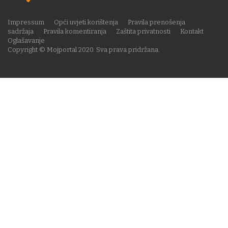
Impressum
Opći uvjeti korištenja
Pravila prenošenja
sadržaja
Pravila komentiranja
Zaštita privatnosti
Kontakt
Oglašavanje
Copyright © Mojportal 2020. Sva prava pridržana.