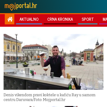
AKTUALNO
CRNA KRONIKA
SPORT
M
Denis vikendom pravi koktele u kafiću Ray u samom
centru Daruvara/Foto: Mojportal.hr