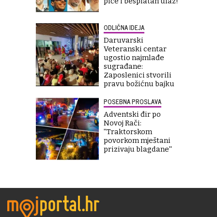
piće i besplatan ulaz!"
ODLIČNA IDEJA
Daruvarski
Veteranski centar
ugostio najmlađe
sugrađane:
Zaposlenici stvorili
pravu božićnu bajku
POSEBNA PROSLAVA
Adventski đir po
Novoj Rači:
''Traktorskom
povorkom mještani
prizivaju blagdane''