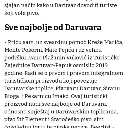
sjajan način kako u Daruvar dovoditi turiste
koji vole pivo.
Sve najbolje od Daruvara
- Priču sam, uz svesrdnu pomoć Kreše Marića,
Melite Pokorni, Mate Pejića i uz veliku
podršku Ivane Plažanin Vuković iz Turističke
Zajednice Daruvar-Papuk osmislio 2019.
godine. Radi se o prvom i pravom integralnom
turističkom proizvodu koji povezuje
Daruvarske toplice, Pivovaru Daruvar, Siranu
Biogal i Pekarnicu Imako. Ovaj turistički
proizvod nudi sve najbolje od Daruvara,
odnosno smještaj u Daruvarskim toplicama,
pivo 5thElement i Staročeško pivo, sir i
čokoladnu tortu te pivska peciva. Beerlist -