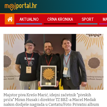
AKTUALNO
CRNA KRONIKA
SPORT
M
Majstor piva Krešo Marić, idejni začetnik "pivskih
priča" Miran Husak i direktor TZ BBŽ-a Macel Medak
nakon dodjele nagrada u Cavtatu/Foto: Privatni album