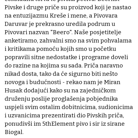
Pivske i druge priče su proizvod koji je nastao
na entuzijazmu Kreše i mene, a Pivovara
Daruvar je prekrasno uredila podrum u
Pivovari nazvan "Beero". Naše posjetitelje
anketiramo, zahvalni smo na svim pohvalama
i kritikama pomoću kojih smo u početku
popravili sitne nedostatke i programe doveli
do razine na kojima su sada. Priča naravno
nikad dosta, tako da će sigurno biti nešto
novoga i budućnosti - rekao nam je Miran
Husak dodajući kako su na zajedničkom
druženju poslije proglašenja pobjednika
uspjeli svim ostalim dobitnicima, sudionicima
i uzvanicima prezentirati dio Pivskih priča,
ponudivši im 5thElement pivo i sir iz sirane
Biogal.