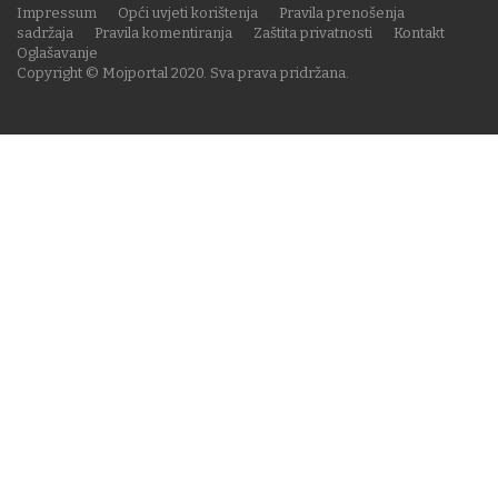
Impressum
Opći uvjeti korištenja
Pravila prenošenja
sadržaja
Pravila komentiranja
Zaštita privatnosti
Kontakt
Oglašavanje
Copyright © Mojportal 2020. Sva prava pridržana.