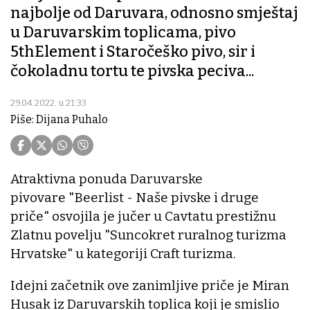
najbolje od Daruvara, odnosno smještaj
u Daruvarskim toplicama, pivo
5thElement i Staročeško pivo, sir i
čokoladnu tortu te pivska peciva...
29.04.2022. u 21:33
Piše: Dijana Puhalo
Atraktivna ponuda Daruvarske
pivovare "Beerlist - Naše pivske i druge
priče" osvojila je jučer u Cavtatu prestižnu
Zlatnu povelju "Suncokret ruralnog turizma
Hrvatske" u kategoriji Craft turizma.
Idejni začetnik ove zanimljive priče je Miran
Husak iz Daruvarskih toplica koji je smislio