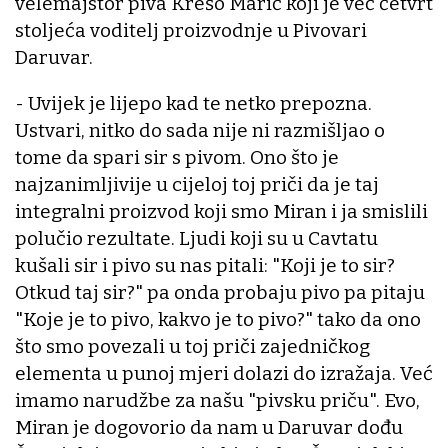
velemajstor piva Krešo Marić koji je već četvrt
stoljeća voditelj proizvodnje u Pivovari
Daruvar.
- Uvijek je lijepo kad te netko prepozna.
Ustvari, nitko do sada nije ni razmišljao o
tome da spari sir s pivom. Ono što je
najzanimljivije u cijeloj toj priči da je taj
integralni proizvod koji smo Miran i ja smislili
polučio rezultate. Ljudi koji su u Cavtatu
kušali sir i pivo su nas pitali: "Koji je to sir?
Otkud taj sir?" pa onda probaju pivo pa pitaju
"Koje je to pivo, kakvo je to pivo?" tako da ono
što smo povezali u toj priči zajedničkog
elementa u punoj mjeri dolazi do izražaja. Već
imamo narudžbe za našu "pivsku priču". Evo,
Miran je dogovorio da nam u Daruvar dođu