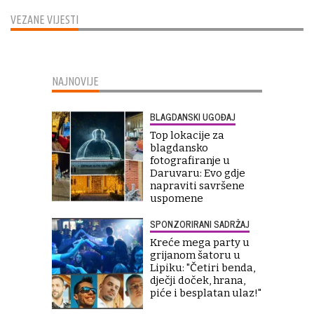
VEZANE VIJESTI
NAJNOVIJE
BLAGDANSKI UGOĐAJ
Top lokacije za
blagdansko
fotografiranje u
Daruvaru: Evo gdje
napraviti savršene
uspomene
SPONZORIRANI SADRŽAJ
Kreće mega party u
grijanom šatoru u
Lipiku: "Četiri benda,
dječji doček, hrana,
piće i besplatan ulaz!"