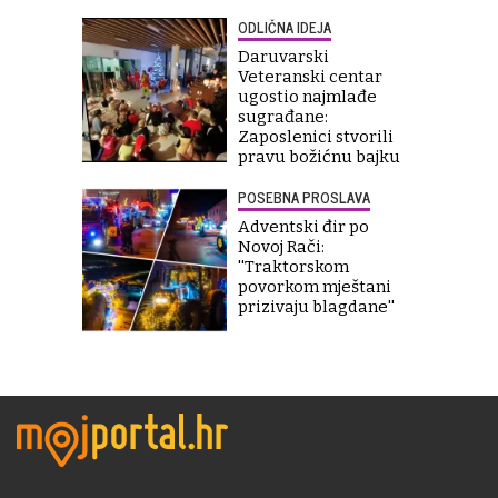
ODLIČNA IDEJA
Daruvarski
Veteranski centar
ugostio najmlađe
sugrađane:
Zaposlenici stvorili
pravu božićnu bajku
POSEBNA PROSLAVA
Adventski đir po
Novoj Rači:
''Traktorskom
povorkom mještani
prizivaju blagdane''