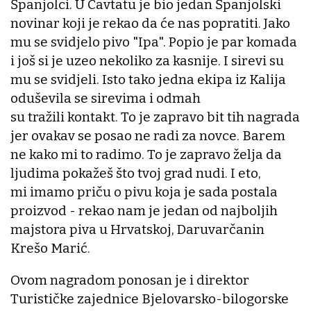
Španjolci. U Cavtatu je bio jedan Španjolski
novinar koji je rekao da će nas popratiti. Jako
mu se svidjelo pivo "Ipa". Popio je par komada
i još si je uzeo nekoliko za kasnije. I sirevi su
mu se svidjeli. Isto tako jedna ekipa iz Kalija
oduševila se sirevima i odmah
su tražili kontakt. To je zapravo bit tih nagrada
jer ovakav se posao ne radi za novce. Barem
ne kako mi to radimo. To je zapravo želja da
ljudima pokažeš što tvoj grad nudi. I eto,
mi imamo priču o pivu koja je sada postala
proizvod - rekao nam je jedan od najboljih
majstora piva u Hrvatskoj, Daruvarčanin
Krešo Marić.
Ovom nagradom ponosan je i direktor
Turističke zajednice Bjelovarsko-bilogorske