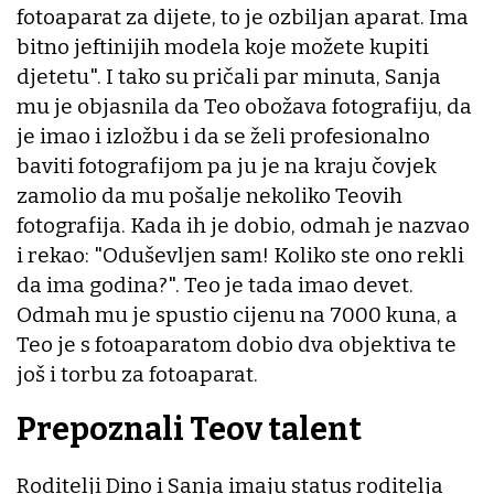
fotoaparat za dijete, to je ozbiljan aparat. Ima
bitno jeftinijih modela koje možete kupiti
djetetu". I tako su pričali par minuta, Sanja
mu je objasnila da Teo obožava fotografiju, da
je imao i izložbu i da se želi profesionalno
baviti fotografijom pa ju je na kraju čovjek
zamolio da mu pošalje nekoliko Teovih
fotografija. Kada ih je dobio, odmah je nazvao
i rekao: "Oduševljen sam! Koliko ste ono rekli
da ima godina?". Teo je tada imao devet.
Odmah mu je spustio cijenu na 7000 kuna, a
Teo je s fotoaparatom dobio dva objektiva te
još i torbu za fotoaparat.
Prepoznali Teov talent
Roditelji Dino i Sanja imaju status roditelja