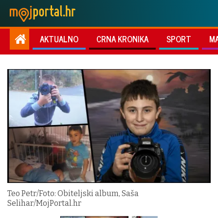
AKTUALNO
CRNA KRONIKA
SPORT
M
Teo Petr/Foto: Obiteljski album, Saša
Selihar/MojPortal.hr