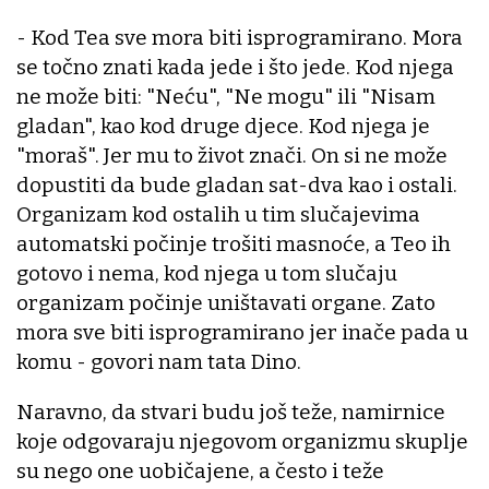
- Kod Tea sve mora biti isprogramirano. Mora
se točno znati kada jede i što jede. Kod njega
ne može biti: "Neću", "Ne mogu" ili "Nisam
gladan", kao kod druge djece. Kod njega je
"moraš". Jer mu to život znači. On si ne može
dopustiti da bude gladan sat-dva kao i ostali.
Organizam kod ostalih u tim slučajevima
automatski počinje trošiti masnoće, a Teo ih
gotovo i nema, kod njega u tom slučaju
organizam počinje uništavati organe. Zato
mora sve biti isprogramirano jer inače pada u
komu - govori nam tata Dino.
Naravno, da stvari budu još teže, namirnice
koje odgovaraju njegovom organizmu skuplje
su nego one uobičajene, a često i teže