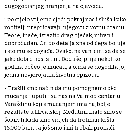
dugogodišnjeg hranjenja na cjevčicu.
Teo cijelo vrijeme sjedi pokraj nas i sluša kako
roditelji prepričavaju njegovu životnu dramu.
Teo je, inače, izrazito drag dječak, miran i
dobroćudan. On do detalja zna od čega boluje
i što mu se događa. Ovako, na van, čini se da se
jako dobro nosi s tim. Doduše, prije nekoliko
godina počeo je mucati, a onda se dogodila joj
jedna nevjerojatna životna epizoda.
- Tražili smo način da mu pomognemo oko
mucanja i uputili su nas na Valmod centar u
Varaždinu koji s mucanjem ima najbolje
rezultate u Hrvatskoj. Međutim, malo smo se
šokirali kada smo vidjeli da tretman košta
15.000 kuna, a još smo i mi trebali pronaći