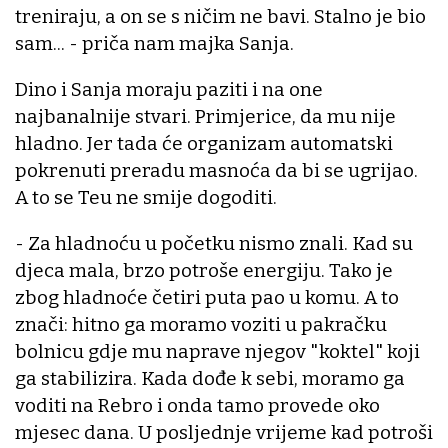
treniraju, a on se s ničim ne bavi. Stalno je bio
sam... - priča nam majka Sanja.
Dino i Sanja moraju paziti i na one
najbanalnije stvari. Primjerice, da mu nije
hladno. Jer tada će organizam automatski
pokrenuti preradu masnoća da bi se ugrijao.
A to se Teu ne smije dogoditi.
- Za hladnoću u početku nismo znali. Kad su
djeca mala, brzo potroše energiju. Tako je
zbog hladnoće četiri puta pao u komu. A to
znači: hitno ga moramo voziti u pakračku
bolnicu gdje mu naprave njegov "koktel" koji
ga stabilizira. Kada dođe k sebi, moramo ga
voditi na Rebro i onda tamo provede oko
mjesec dana. U posljednje vrijeme kad potroši