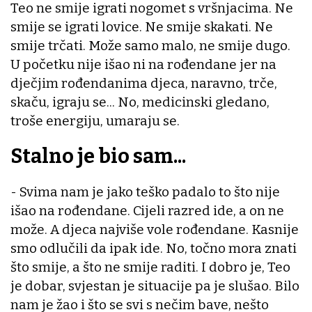
Teo ne smije igrati nogomet s vršnjacima. Ne
smije se igrati lovice. Ne smije skakati. Ne
smije trčati. Može samo malo, ne smije dugo.
U početku nije išao ni na rođendane jer na
dječjim rođendanima djeca, naravno, trče,
skaču, igraju se... No, medicinski gledano,
troše energiju, umaraju se.
Stalno je bio sam...
- Svima nam je jako teško padalo to što nije
išao na rođendane. Cijeli razred ide, a on ne
može. A djeca najviše vole rođendane. Kasnije
smo odlučili da ipak ide. No, točno mora znati
što smije, a što ne smije raditi. I dobro je, Teo
je dobar, svjestan je situacije pa je slušao. Bilo
nam je žao i što se svi s nečim bave, nešto