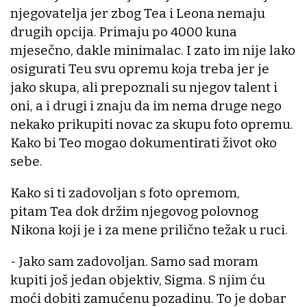
njegovatelja jer zbog Tea i Leona nemaju
drugih opcija. Primaju po 4000 kuna
mjesečno, dakle minimalac. I zato im nije lako
osigurati Teu svu opremu koja treba jer je
jako skupa, ali prepoznali su njegov talent i
oni, a i drugi i znaju da im nema druge nego
nekako prikupiti novac za skupu foto opremu.
Kako bi Teo mogao dokumentirati život oko
sebe.
Kako si ti zadovoljan s foto opremom,
pitam Tea dok držim njegovog polovnog
Nikona koji je i za mene prilično težak u ruci.
- Jako sam zadovoljan. Samo sad moram
kupiti još jedan objektiv, Sigma. S njim ću
moći dobiti zamućenu pozadinu. To je dobar