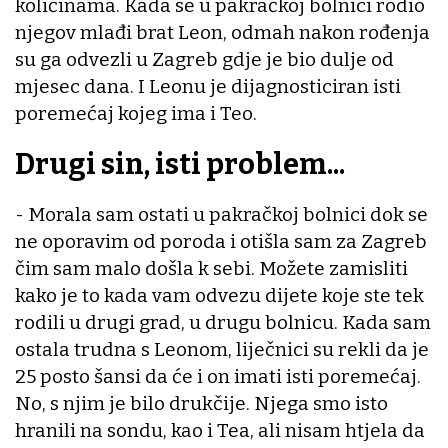
količinama. Kada se u pakračkoj bolnici rodio
njegov mlađi brat Leon, odmah nakon rođenja
su ga odvezli u Zagreb gdje je bio dulje od
mjesec dana. I Leonu je dijagnosticiran isti
poremećaj kojeg ima i Teo.
Drugi sin, isti problem...
- Morala sam ostati u pakračkoj bolnici dok se
ne oporavim od poroda i otišla sam za Zagreb
čim sam malo došla k sebi. Možete zamisliti
kako je to kada vam odvezu dijete koje ste tek
rodili u drugi grad, u drugu bolnicu. Kada sam
ostala trudna s Leonom, liječnici su rekli da je
25 posto šansi da će i on imati isti poremećaj.
No, s njim je bilo drukčije. Njega smo isto
hranili na sondu, kao i Tea, ali nisam htjela da