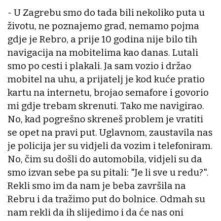
- U Zagrebu smo do tada bili nekoliko puta u
životu, ne poznajemo grad, nemamo pojma
gdje je Rebro, a prije 10 godina nije bilo tih
navigacija na mobitelima kao danas. Lutali
smo po cesti i plakali. Ja sam vozio i držao
mobitel na uhu, a prijatelj je kod kuće pratio
kartu na internetu, brojao semafore i govorio
mi gdje trebam skrenuti. Tako me navigirao.
No, kad pogrešno skreneš problem je vratiti
se opet na pravi put. Uglavnom, zaustavila nas
je policija jer su vidjeli da vozim i telefoniram.
No, čim su došli do automobila, vidjeli su da
smo izvan sebe pa su pitali: "Je li sve u redu?".
Rekli smo im da nam je beba završila na
Rebru i da tražimo put do bolnice. Odmah su
nam rekli da ih slijedimo i da će nas oni