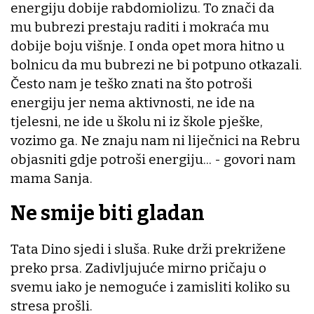
energiju dobije rabdomiolizu. To znači da
mu bubrezi prestaju raditi i mokraća mu
dobije boju višnje. I onda opet mora hitno u
bolnicu da mu bubrezi ne bi potpuno otkazali.
Često nam je teško znati na što potroši
energiju jer nema aktivnosti, ne ide na
tjelesni, ne ide u školu ni iz škole pješke,
vozimo ga. Ne znaju nam ni liječnici na Rebru
objasniti gdje potroši energiju... - govori nam
mama Sanja.
Ne smije biti gladan
Tata Dino sjedi i sluša. Ruke drži prekrižene
preko prsa. Zadivljujuće mirno pričaju o
svemu iako je nemoguće i zamisliti koliko su
stresa prošli.