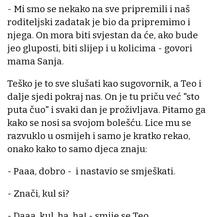
- Mi smo se nekako na sve pripremili i naš
roditeljski zadatak je bio da pripremimo i
njega. On mora biti svjestan da će, ako bude
jeo gluposti, biti slijep i u kolicima - govori
mama Sanja.
Teško je to sve slušati kao sugovornik, a Teo i
dalje sjedi pokraj nas. On je tu priču već "sto
puta čuo" i svaki dan je proživljava. Pitamo ga
kako se nosi sa svojom bolešću. Lice mu se
razvuklo u osmijeh i samo je kratko rekao,
onako kako to samo djeca znaju:
- Paaa, dobro - i nastavio se smješkati.
- Znači, kul si?
- Daaa, kul, ha, ha! - smije se Teo.