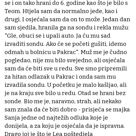
se i on tako hrani do 6. godine kao što je bilo s
Teom. Htjela sam da normalno jede, kao i
drugi. I osjećala sam da on to može. Jedan dan
sam sjedila, hranila ga na sondu i rekla mužu:
"Gle, obuci se i upali auto. Ja ću mu sad
izvaditi sondu. Ako će se početi gušiti, idemo
odmah u bolnicu u Pakrac". Muž me je čudno
pogledao, nije mu bilo svejedno, ali osjećala
sam da će biti sve u redu. Sve smo pripremili
za hitan odlazak u Pakrac i onda sam mu
izvadila sondu. U početku je malo kašljao, ali
je na kraju sve bilo u redu. Otad se hrani bez
sonde. Bio me je, naravno, strah, ali nekako
sam znala da će biti dobro - prisjeća se majka
Sanja jedne od najtežih odluka koje je
donijela, a za koju je osjećala da je ispravna.
Drago joj je što je Lea poštedjela