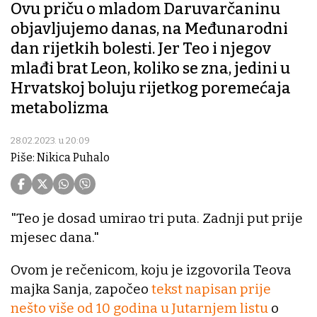
Ovu priču o mladom Daruvarčaninu
objavljujemo danas, na Međunarodni
dan rijetkih bolesti. Jer Teo i njegov
mlađi brat Leon, koliko se zna, jedini u
Hrvatskoj boluju rijetkog poremećaja
metabolizma
28.02.2023. u 20:09
Piše: Nikica Puhalo
"Teo je dosad umirao tri puta. Zadnji put prije
mjesec dana."
Ovom je rečenicom, koju je izgovorila Teova
majka Sanja, započeo
tekst napisan prije
nešto više od 10 godina u Jutarnjem listu
o