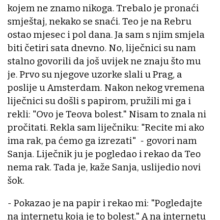
kojem ne znamo nikoga. Trebalo je pronaći
smještaj, nekako se snaći. Teo je na Rebru
ostao mjesec i pol dana. Ja sam s njim smjela
biti četiri sata dnevno. No, liječnici su nam
stalno govorili da još uvijek ne znaju što mu
je. Prvo su njegove uzorke slali u Prag, a
poslije u Amsterdam. Nakon nekog vremena
liječnici su došli s papirom, pružili mi ga i
rekli: "Ovo je Teova bolest." Nisam to znala ni
pročitati. Rekla sam liječniku: "Recite mi ako
ima rak, pa ćemo ga izrezati" - govori nam
Sanja. Liječnik ju je pogledao i rekao da Teo
nema rak. Tada je, kaže Sanja, uslijedio novi
šok.
- Pokazao je na papir i rekao mi: "Pogledajte
na internetu koja je to bolest." A na internetu