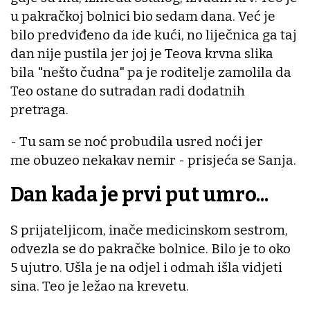
u pakračkoj bolnici bio sedam dana. Već je
bilo predviđeno da ide kući, no liječnica ga taj
dan nije pustila jer joj je Teova krvna slika
bila "nešto čudna" pa je roditelje zamolila da
Teo ostane do sutradan radi dodatnih
pretraga.
- Tu sam se noć probudila usred noći jer
me obuzeo nekakav nemir - prisjeća se Sanja.
Dan kada je prvi put umro...
S prijateljicom, inače medicinskom sestrom,
odvezla se do pakračke bolnice. Bilo je to oko
5 ujutro. Ušla je na odjel i odmah išla vidjeti
sina. Teo je ležao na krevetu.