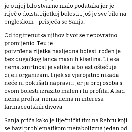
je o njoj bilo stvarno malo podataka jer je
riječ o doista rijetkoj bolesti i još je sve bilo na
engleskom - prisjeća se Sanja.
Od tog trenutka njihov život se nepovratno
promijenio. Teu je
potvrđena rijetka nasljedna bolest: rođen je
bez dugačkog lanca masnih kiselina. Lijeka
nema, smrtnost je velika, a bolest oštećuje
cijeli organizam. Lijek se vjerojatno nikada
neće ni pokušati napraviti jer je broj osoba s
ovom bolesti izrazito malen i tu profita. A kad
nema profita, nema nema ni interesa
farmaceutskih divova.
Sanja priča kako je liječnički tim na Rebru koji
se bavi problematikom metabolizma jedan od