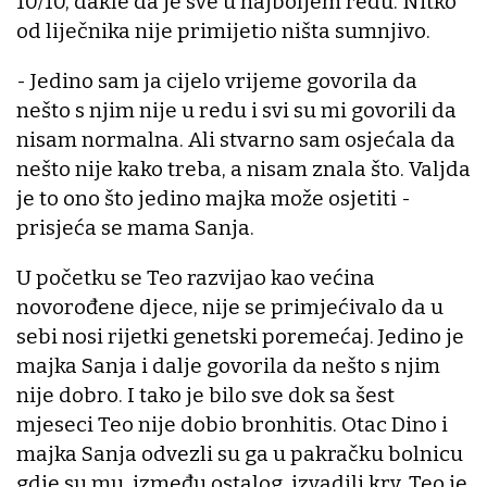
10/10, dakle da je sve u najboljem redu. Nitko
od liječnika nije primijetio ništa sumnjivo.
- Jedino sam ja cijelo vrijeme govorila da
nešto s njim nije u redu i svi su mi govorili da
nisam normalna. Ali stvarno sam osjećala da
nešto nije kako treba, a nisam znala što. Valjda
je to ono što jedino majka može osjetiti -
prisjeća se mama Sanja.
U početku se Teo razvijao kao većina
novorođene djece, nije se primjećivalo da u
sebi nosi rijetki genetski poremećaj. Jedino je
majka Sanja i dalje govorila da nešto s njim
nije dobro. I tako je bilo sve dok sa šest
mjeseci Teo nije dobio bronhitis. Otac Dino i
majka Sanja odvezli su ga u pakračku bolnicu
gdje su mu, između ostalog, izvadili krv. Teo je