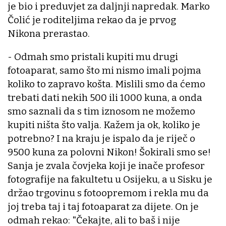
je bio i preduvjet za daljnji napredak. Marko
Čolić je roditeljima rekao da je prvog
Nikona prerastao.
- Odmah smo pristali kupiti mu drugi
fotoaparat, samo što mi nismo imali pojma
koliko to zapravo košta. Mislili smo da ćemo
trebati dati nekih 500 ili 1000 kuna, a onda
smo saznali da s tim iznosom ne možemo
kupiti ništa što valja. Kažem ja ok, koliko je
potrebno? I na kraju je ispalo da je riječ o
9500 kuna za polovni Nikon! Šokirali smo se!
Sanja je zvala čovjeka koji je inače profesor
fotografije na fakultetu u Osijeku, a u Sisku je
držao trgovinu s fotoopremom i rekla mu da
joj treba taj i taj fotoaparat za dijete. On je
odmah rekao: "Čekajte, ali to baš i nije