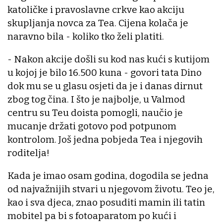
katoličke i pravoslavne crkve kao akciju
skupljanja novca za Tea. Cijena kolača je
naravno bila - koliko tko želi platiti.
- Nakon akcije došli su kod nas kući s kutijom
u kojoj je bilo 16.500 kuna - govori tata Dino
dok mu se u glasu osjeti da je i danas dirnut
zbog tog čina. I što je najbolje, u Valmod
centru su Teu doista pomogli, naučio je
mucanje držati gotovo pod potpunom
kontrolom. Još jedna pobjeda Tea i njegovih
roditelja!
Kada je imao osam godina, dogodila se jedna
od najvažnijih stvari u njegovom životu. Teo je,
kao i sva djeca, znao posuditi mamin ili tatin
mobitel pa bi s fotoaparatom po kući i