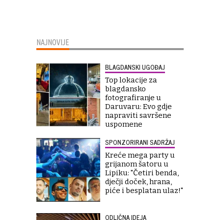
NAJNOVIJE
BLAGDANSKI UGOĐAJ
Top lokacije za
blagdansko
fotografiranje u
Daruvaru: Evo gdje
napraviti savršene
uspomene
SPONZORIRANI SADRŽAJ
Kreće mega party u
grijanom šatoru u
Lipiku: "Četiri benda,
dječji doček, hrana,
piće i besplatan ulaz!"
ODLIČNA IDEJA