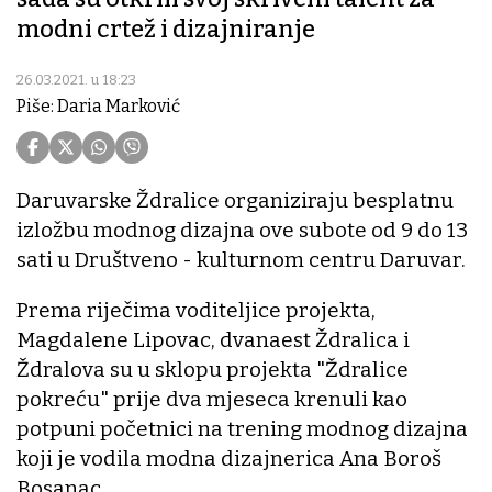
modni crtež i dizajniranje
26.03.2021. u 18:23
Piše: Daria Marković
Daruvarske Ždralice organiziraju besplatnu
izložbu modnog dizajna ove subote od 9 do 13
sati u Društveno - kulturnom centru Daruvar.
Prema riječima voditeljice projekta,
Magdalene Lipovac, dvanaest Ždralica i
Ždralova su u sklopu projekta "Ždralice
pokreću" prije dva mjeseca krenuli kao
potpuni početnici na trening modnog dizajna
koji je vodila modna dizajnerica Ana Boroš
Bosanac.