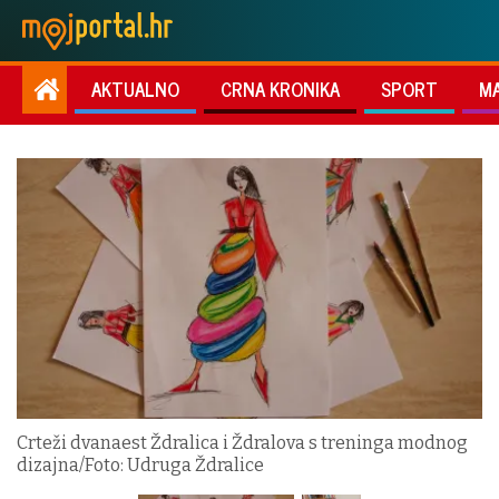
AKTUALNO
CRNA KRONIKA
SPORT
M
Crteži dvanaest Ždralica i Ždralova s treninga modnog
dizajna/Foto: Udruga Ždralice