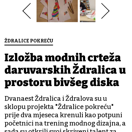
ŽDRALICE POKREĆU
Izložba modnih crteža
daruvarskih Ždralica u
prostoru bivšeg diska
Dvanaest Ždralica i Ždralova su u
sklopu projekta "Ždralice pokreću"
prije dva mjeseca krenuli kao potpuni
početnici na trening modnog dizajna, a
sada su otkrili svoj skriveni talent za