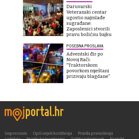
Daruvarski
Veteranski centar
ugostio najmlađe
sugrađane:
Zaposlenici stvorili
pravu božićnu bajku
POSEBNA PROSLAVA
Adventski đir po
Novoj Rači:
''Traktorskom
povorkom mještani
prizivaju blagdane''
Impressum
Opći uvjeti korištenja
Pravila prenošenja
sadržaja
Pravila komentiranja
Zaštita privatnosti
Kontakt