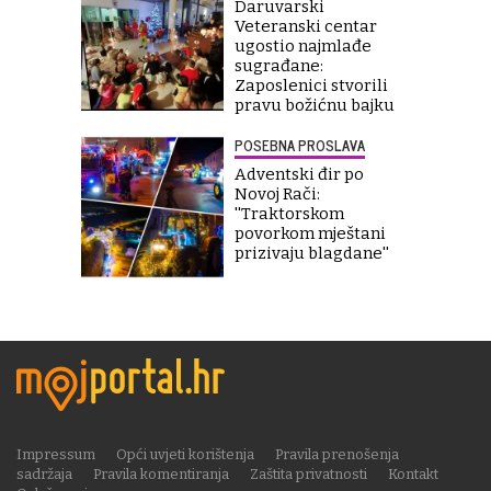
Daruvarski
Veteranski centar
ugostio najmlađe
sugrađane:
Zaposlenici stvorili
pravu božićnu bajku
POSEBNA PROSLAVA
Adventski đir po
Novoj Rači:
''Traktorskom
povorkom mještani
prizivaju blagdane''
Impressum
Opći uvjeti korištenja
Pravila prenošenja
sadržaja
Pravila komentiranja
Zaštita privatnosti
Kontakt