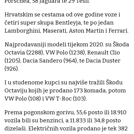
Porschea, 58 Jaguara te 29 Tesli.
Hrvatskim se cestama od ove godine voze i
četiri super skupa Bentleyja, te po jedan
Lamborghini, Maserati, Aston Martin i Ferrari.
Najprodavaniji modeli tijekom 2020. su Škoda
Octavia (2288), VW Polo (1238), Renault Clio
(1205), Dacia Sandero (964), te Dacia Duster
(926).
I u studenome kupci su najviše tražili Škodu
Octaviju kojih je prodano 173 komada, potom
VW Polo (108) i VW T-Roc (103).
Prema pogonskom gorivu, 55,6 posto ili 18.910
vozila bili su benzinci, a 11.833 ili 34,8 posto
dizelaši. Električnih vozila prodano je tek 382