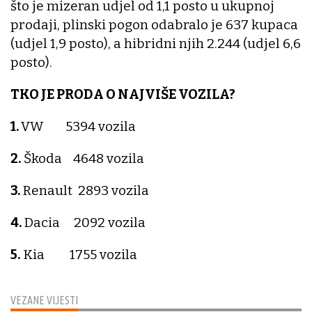
što je mizeran udjel od 1,1 posto u ukupnoj
prodaji, plinski pogon odabralo je 637 kupaca
(udjel 1,9 posto), a hibridni njih 2.244 (udjel 6,6
posto).
TKO JE PRODA
O NAJVIŠE VOZILA?
1.
VW 5394 vozila
2.
Škoda 4648 vozila
3.
Renault 2893 vozila
4.
Dacia 2092 vozila
5.
Kia 1755 vozila
VEZANE VIJESTI