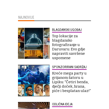
NAJNOVIJE
BLAGDANSKI UGOĐAJ
Top lokacije za
blagdansko
fotografiranje u
Daruvaru: Evo gdje
napraviti savršene
uspomene
SPONZORIRANI SADRŽAJ
Kreće mega party u
grijanom šatoru u
Lipiku: "Četiri benda,
dječji doček, hrana,
piće i besplatan ulaz!"
ODLIČNA IDEJA