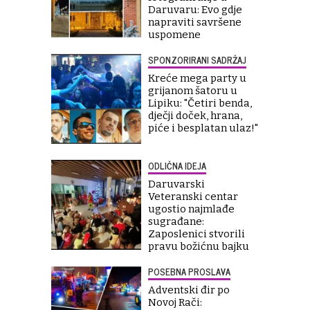
Daruvaru: Evo gdje
napraviti savršene
uspomene
SPONZORIRANI SADRŽAJ
Kreće mega party u
grijanom šatoru u
Lipiku: "Četiri benda,
dječji doček, hrana,
piće i besplatan ulaz!"
ODLIČNA IDEJA
Daruvarski
Veteranski centar
ugostio najmlađe
sugrađane:
Zaposlenici stvorili
pravu božićnu bajku
POSEBNA PROSLAVA
Adventski đir po
Novoj Rači: