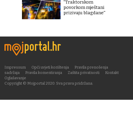
''Traktorskom
povorkom mještani
prizivaju blagdane''
Impressum
Opći uvjeti korištenja
Pravila prenošenja
sadržaja
Pravila komentiranja
Zaštita privatnosti
Kontakt
Oglašavanje
Copyright © Mojportal 2020. Sva prava pridržana.