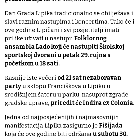
Dan Grada Lipika tradicionalno se obilježava i
slavi raznim nastupima i koncertima. Tako će i
ove godine Lipičani i svi posjetitelji imati
prilike uživati u nastupu
Folklornog
ansambla Lado koji će nastupiti Školskoj
sportskoj dvorani u petak 29. rujna s
početkom u 18 sati.
Kasnije iste večeri
od 21 sat nezaboravan
party
u sklopu Franciškova u Lipiku u
središnjem šatoru u parku, nasuprot zgrade
gradske uprave,
priredit će Indira ex Colonia.
Jedna od najposjećenijih i najmasovnijih
manifestacija Lipika zasigurno je
Fišijada
koja će ove godine biti održana
u subotu 30.