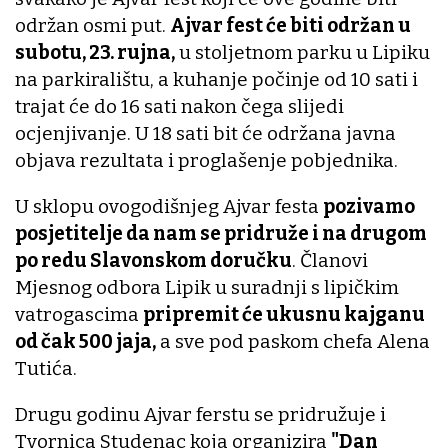
održan osmi put.
Ajvar fest će biti održan u
subotu, 23. rujna,
u stoljetnom parku u Lipiku
na parkiralištu, a kuhanje počinje od 10 sati i
trajat će do 16 sati nakon čega slijedi
ocjenjivanje. U 18 sati bit će održana javna
objava rezultata i proglašenje pobjednika.
U sklopu ovogodišnjeg Ajvar festa
pozivamo
posjetitelje da nam se pridruže i na drugom
po redu Slavonskom doručku
. Članovi
Mjesnog odbora Lipik u suradnji s lipičkim
vatrogascima
pripremit će ukusnu kajganu
od čak 500 jaja,
a sve pod paskom chefa Alena
Tutića.
Drugu godinu Ajvar ferstu se pridružuje i
Tvornica Studenac koja organizira
"Dan