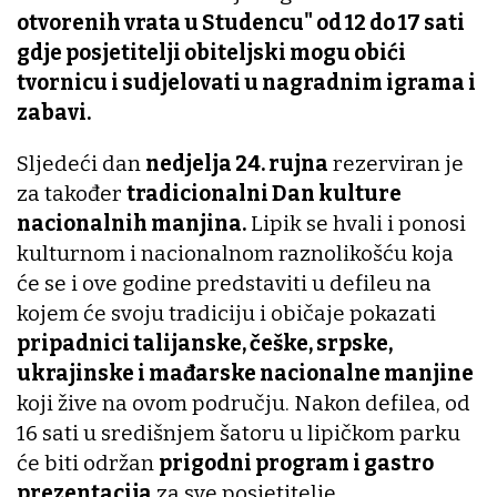
otvorenih vrata u Studencu" od 12 do 17 sati
gdje posjetitelji obiteljski mogu obići
tvornicu i sudjelovati u nagradnim igrama i
zabavi.
Sljedeći dan
nedjelja 24. rujna
rezerviran je
za također
tradicionalni Dan kulture
nacionalnih manjina.
Lipik se hvali i ponosi
kulturnom i nacionalnom raznolikošću koja
će se i ove godine predstaviti u defileu na
kojem će svoju tradiciju i običaje pokazati
pripadnici talijanske, češke, srpske,
ukrajinske i mađarske nacionalne manjine
koji žive na ovom području. Nakon defilea, od
16 sati u središnjem šatoru u lipičkom parku
će biti održan
prigodni program i gastro
prezentacija
za sve posjetitelje.