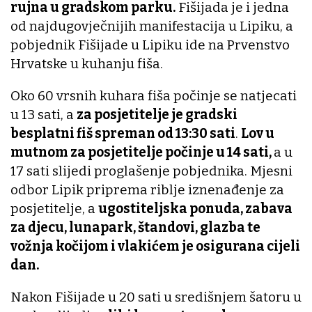
rujna u gradskom parku.
Fišijada je i jedna
od najdugovječnijih manifestacija u Lipiku, a
pobjednik Fišijade u Lipiku ide na Prvenstvo
Hrvatske u kuhanju fiša.
Oko 60 vrsnih kuhara fiša počinje se natjecati
u 13 sati, a
za posjetitelje je gradski
besplatni fiš spreman od 13:30 sati
.
Lov u
mutnom za posjetitelje počinje u 14 sati,
a u
17 sati slijedi proglašenje pobjednika. Mjesni
odbor Lipik priprema riblje iznenađenje za
posjetitelje, a
ugostiteljska ponuda, zabava
za djecu, lunapark, štandovi, glazba te
vožnja kočijom i vlakićem je osigurana cijeli
dan.
Nakon Fišijade u 20 sati u središnjem šatoru u