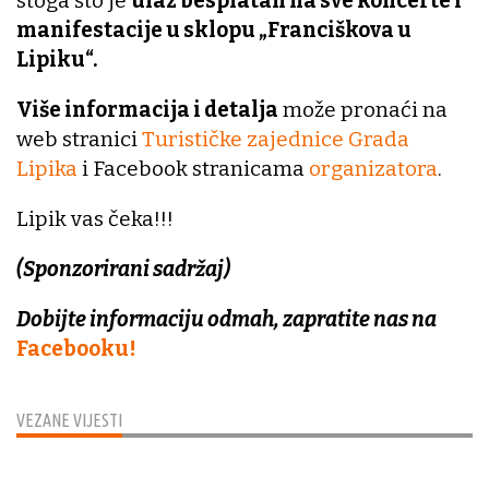
stoga što je
ulaz besplatan na sve koncerte i
manifestacije u sklopu „Franciškova u
Lipiku“.
Više informacija i detalja
može pronaći na
web stranici
Turističke zajednice Grada
Lipika
i Facebook stranicama
organizatora
.
Lipik vas čeka!!!
(Sponzorirani sadržaj)
Dobijte informaciju odmah, zapratite nas na
Facebooku!
VEZANE VIJESTI