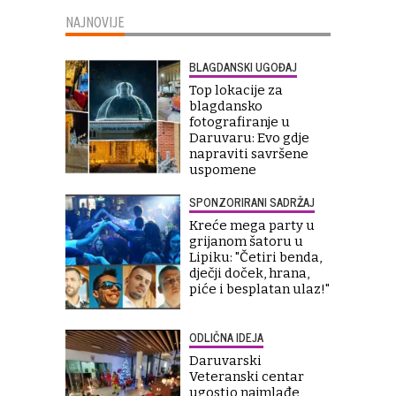
NAJNOVIJE
BLAGDANSKI UGOĐAJ
Top lokacije za
blagdansko
fotografiranje u
Daruvaru: Evo gdje
napraviti savršene
uspomene
SPONZORIRANI SADRŽAJ
Kreće mega party u
grijanom šatoru u
Lipiku: "Četiri benda,
dječji doček, hrana,
piće i besplatan ulaz!"
ODLIČNA IDEJA
Daruvarski
Veteranski centar
ugostio najmlađe