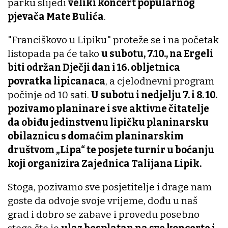
parku slijedi
veliki koncert popularnog
pjevača Mate Bulića
.
"Franciškovo u Lipiku" proteže se i na početak
listopada pa će tako
u subotu, 7.10., na Ergeli
biti održan Dječji dan i 16. obljetnica
povratka lipicanaca
, a cjelodnevni program
počinje od 10 sati.
U subotu i nedjelju 7. i 8. 10.
pozivamo planinare i sve aktivne čitatelje
da obiđu jedinstvenu lipičku planinarsku
obilaznicu s domaćim planinarskim
društvom „Lipa“ te posjete turnir u boćanju
koji organizira Zajednica Talijana Lipik.
Stoga, pozivamo sve posjetitelje i drage nam
goste da odvoje svoje vrijeme, dođu u naš
grad i dobro se zabave i provedu posebno