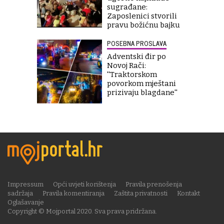
sugrađane:
Zaposlenici stvorili
pravu božićnu bajku
POSEBNA PROSLAVA
Adventski đir po
Novoj Rači:
''Traktorskom
povorkom mještani
prizivaju blagdane''
Impressum
Opći uvjeti korištenja
Pravila prenošenja
sadržaja
Pravila komentiranja
Zaštita privatnosti
Kontakt
Oglašavanje
Copyright © Mojportal 2020. Sva prava pridržana.