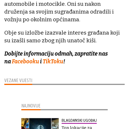
automobile i motocikle. Oni su nakon
druženja sa svojim sugrađanima odradili i
vožnju po okolnim općinama.
Obje su izložbe izazvale interes građana koji
su izašli samo zbog njih unatoč kiši.
Dobijte informaciju odmah, zapratite nas
na
Facebooku
i
TikToku
!
VEZANE VIJESTI
NAJNOVIJE
BLAGDANSKI UGOĐAJ
Top lokacije za