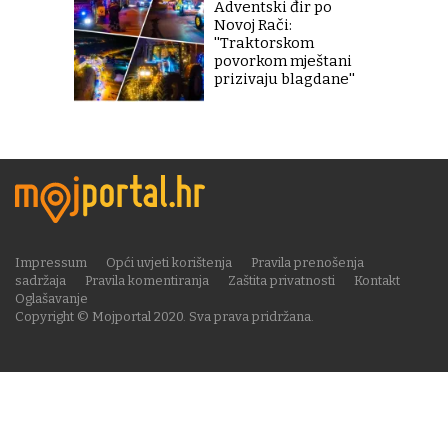
Adventski đir po
Novoj Rači:
''Traktorskom
povorkom mještani
prizivaju blagdane''
Impressum
Opći uvjeti korištenja
Pravila prenošenja
sadržaja
Pravila komentiranja
Zaštita privatnosti
Kontakt
Oglašavanje
Copyright © Mojportal 2020. Sva prava pridržana.