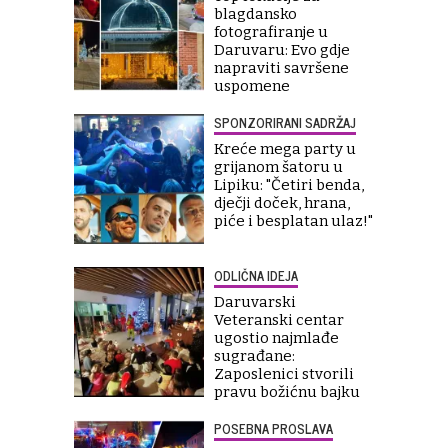
blagdansko
fotografiranje u
Daruvaru: Evo gdje
napraviti savršene
uspomene
SPONZORIRANI SADRŽAJ
Kreće mega party u
grijanom šatoru u
Lipiku: "Četiri benda,
dječji doček, hrana,
piće i besplatan ulaz!"
ODLIČNA IDEJA
Daruvarski
Veteranski centar
ugostio najmlađe
sugrađane:
Zaposlenici stvorili
pravu božićnu bajku
POSEBNA PROSLAVA