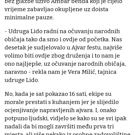
bez glazbe uživo Ambar benda koji je cijelo
vrijeme zabavljao okupljene uz doista
minimalne pauze.
- Udruga Lido radni na očuvanju narodnih
običaja tako da smo i ovdje od početka. Nas
desetak je sudjelovalo u Ajvar festu, najviše
volimo biti ovdje zbog druženja i to nam je
ono najljepše, uz očuvanje narodnih običaja,
naravno - rekla nam je Vera Milić, tajnica
udruge Lido.
No, kada je sat pokazao 16 sati, ekipe su
morale prestati s kuhanjem jer je slijedilo
ocjenjivanje napravljenih ajvara. I, onako
potpuno ljudski, vidjelo se kako su se svi ipak
nadali da bi mogli završiti među prva tri
mjesta, ali više nekako iz osobne zadovoljštine