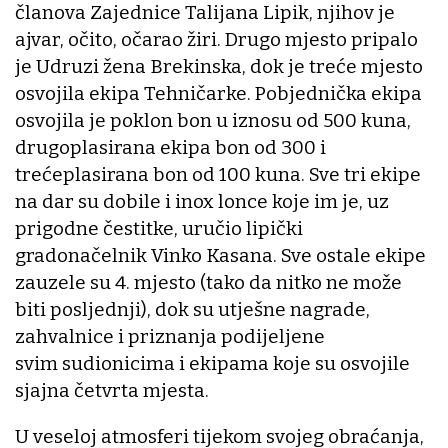
članova Zajednice Talijana Lipik, njihov je
ajvar, očito, očarao žiri. Drugo mjesto pripalo
je Udruzi žena Brekinska, dok je treće mjesto
osvojila ekipa Tehničarke. Pobjednička ekipa
osvojila je poklon bon u iznosu od 500 kuna,
drugoplasirana ekipa bon od 300 i
trećeplasirana bon od 100 kuna. Sve tri ekipe
na dar su dobile i inox lonce koje im je, uz
prigodne čestitke, uručio lipički
gradonačelnik Vinko Kasana. Sve ostale ekipe
zauzele su 4. mjesto (tako da nitko ne može
biti posljednji), dok su utješne nagrade,
zahvalnice i priznanja podijeljene
svim sudionicima i ekipama koje su osvojile
sjajna četvrta mjesta.
U veseloj atmosferi tijekom svojeg obraćanja,