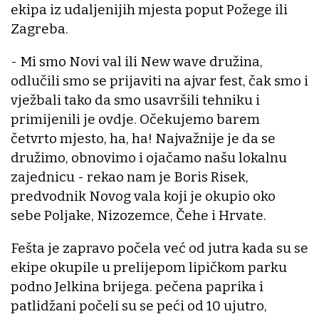
ekipa iz udaljenijih mjesta poput Požege ili
Zagreba.
- Mi smo Novi val ili New wave družina,
odlučili smo se prijaviti na ajvar fest, čak smo i
vježbali tako da smo usavršili tehniku i
primijenili je ovdje. Očekujemo barem
četvrto mjesto, ha, ha! Najvažnije je da se
družimo, obnovimo i ojačamo našu lokalnu
zajednicu - rekao nam je Boris Risek,
predvodnik Novog vala koji je okupio oko
sebe Poljake, Nizozemce, Čehe i Hrvate.
Fešta je zapravo počela već od jutra kada su se
ekipe okupile u prelijepom lipičkom parku
podno Jelkina brijega. pečena paprika i
patlidžani počeli su se peći od 10 ujutro,