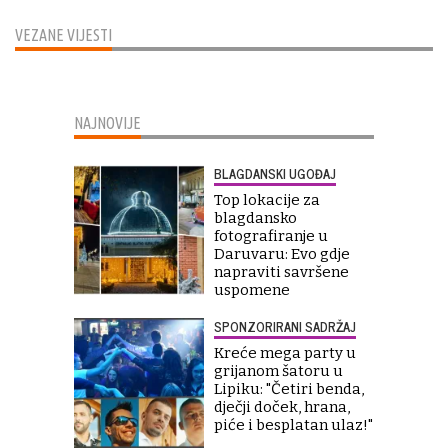
VEZANE VIJESTI
NAJNOVIJE
BLAGDANSKI UGOĐAJ
Top lokacije za
blagdansko
fotografiranje u
Daruvaru: Evo gdje
napraviti savršene
uspomene
SPONZORIRANI SADRŽAJ
Kreće mega party u
grijanom šatoru u
Lipiku: "Četiri benda,
dječji doček, hrana,
piće i besplatan ulaz!"