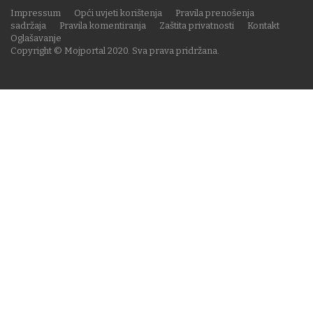
Impressum
Opći uvjeti korištenja
Pravila prenošenja
sadržaja
Pravila komentiranja
Zaštita privatnosti
Kontakt
Oglašavanje
Copyright © Mojportal 2020. Sva prava pridržana.