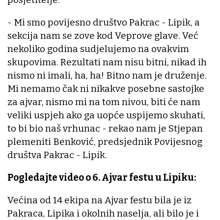
- Mi smo povijesno društvo Pakrac - Lipik, a
sekcija nam se zove kod Veprove glave. Već
nekoliko godina sudjelujemo na ovakvim
skupovima. Rezultati nam nisu bitni, nikad ih
nismo ni imali, ha, ha! Bitno nam je druženje.
Mi nemamo čak ni nikakve posebne sastojke
za ajvar, nismo mi na tom nivou, biti će nam
veliki uspjeh ako ga uopće uspijemo skuhati,
to bi bio naš vrhunac - rekao nam je Stjepan
plemeniti Benković, predsjednik Povijesnog
društva Pakrac - Lipik.
Pogledajte video o 6. Ajvar festu u Lipiku:
Većina od 14 ekipa na Ajvar festu bila je iz
Pakraca, Lipika i okolnih naselja, ali bilo je i