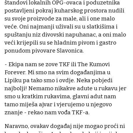
štandovi lokalnih OPG-ovaca i poduzetnika
postavljeni pokraj kuharskog prostora nudili
su svoje proizvode za male, ali i one malo
veće. Oni najmanji uživali su u slatkišima i
spuštanju niz divovski napuhanac, a oni malo
veći krijepili su se hladnim pivom i gastro
ponudom pivovare Slavonica.
- Ekipa nam se zove TKF ili The Kumovi
Forever. Mi smo na svim događanjima u
Lipiku pa tako smo i ovdje. Neka pobjedi
najbolji! Nemamo nikakve adute u rukavu jer
smo u kratkim rukavima, glavni adut nam
tamo miješa ajvar i vjerujemo u njegovo
znanje - rekao nam vođa TKF-a.
Naravno, ovakav događaj nije mogao proći ni