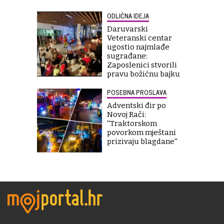
ODLIČNA IDEJA
Daruvarski
Veteranski centar
ugostio najmlađe
sugrađane:
Zaposlenici stvorili
pravu božićnu bajku
POSEBNA PROSLAVA
Adventski đir po
Novoj Rači:
''Traktorskom
povorkom mještani
prizivaju blagdane''