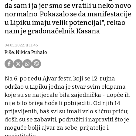
da sam i ja jer smo se vratili u neko novo
normalno. Pokazalo se da manifestacije
u Lipiku imaju velik potencijal", rekao
nam je gradonačelnik Kasana
04.03.2022. u 11:45
Piše: Nikica Puhalo
Na 6. po redu Ajvar festu koji se 12. rujna
održao u Lipiku jedna je stvar svim ekipama
koje su se natjecale bila zajednička - uopće ih
nije bilo briga hoće li pobijediti. Od njih 14
prijavljenih, baš svi su imali vrlo sličnu priču;
došli su se zabaviti, podružiti i napraviti što je
moguće bolji ajvar za sebe, prijatelje i
posjetitelje.