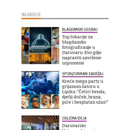
NAJNOVIJE
BLAGDANSKI UGOĐAJ
Top lokacije za
blagdansko
fotografiranje u
Daruvaru: Evo gdje
napraviti savršene
uspomene
SPONZORIRANI SADRŽAJ
Kreće mega party u
grijanom šatoru u
Lipiku: "Četiri benda,
dječji doček, hrana,
piće i besplatan ulaz!"
ODLIČNA IDEJA
Daruvarski