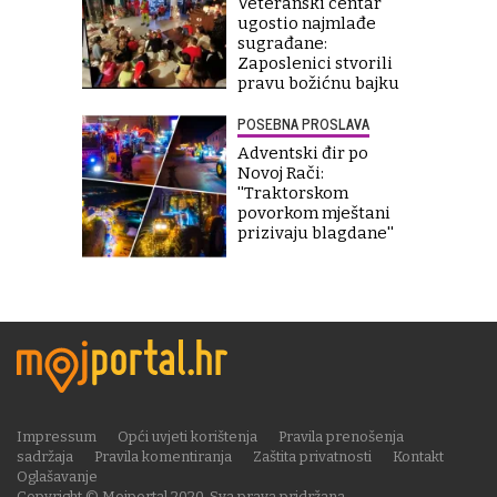
Veteranski centar
ugostio najmlađe
sugrađane:
Zaposlenici stvorili
pravu božićnu bajku
POSEBNA PROSLAVA
Adventski đir po
Novoj Rači:
''Traktorskom
povorkom mještani
prizivaju blagdane''
Impressum
Opći uvjeti korištenja
Pravila prenošenja
sadržaja
Pravila komentiranja
Zaštita privatnosti
Kontakt
Oglašavanje
Copyright © Mojportal 2020. Sva prava pridržana.