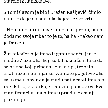
Starčić iz Kaniške Ive.
S Tomislavom je bio i Dražen Kašljević, činilo
nam se da je on onaj oko kojeg se sve vrti.
- Nemamo mi nikakve tajne u pripremi, malo
dodamo svoje ribe i to je to, ha ha - rekao nam
je Dražen.
Žiri također nije imao laganu zadaću jer je
među 57 uzoraka, koji su bili označeni tako da
se ne zna koji pripada kojoj ekipi, trebalo
znati razaznati nijanse kvalitete pogotovo ako
se uzme u obzir da je među natjecateljima bio
i velik broj ekipa koje redovito pohode ovakve
manifestacije i na njima u pravilu osvajaju
priznanja.