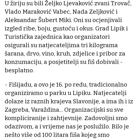
U žiriju su bili Željko Ljevaković zvani Trovač,
Vlado Maraković Vabec, Nada Zeljković i
Aleksandar Šubert Miki. Oni su ocjenjivali
izgled ribe, boju, gustoću i okus. Grad Lipik i
Turistička zajednica kao organizatori
osigurali su natjecateljima tri kilograma
šarana, drvo, vino, kruh, zdjelice i pribor za
konzumaciju, a posjetitelji su fiš dobivali -
besplatno.
- Fišijadu, a ovo je 16. po redu, tradicionalno
organiziramo u parku u Lipiku. Natjecatelji
dolaze iz raznih krajeva Slavonije, a ima ih i iz
Zagreba, Varaždina... Organizacijski su sve
kompliciranije i zahtjevnije. Zadovoljni smo
odazivom, a i vrijeme nas je poslužilo. Bilo je
nešto više od 100 litara fiša kojeg smo