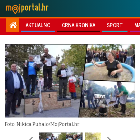
AKTUALNO
CRNA KRONIKA
SPORT
M
Foto: Nikica Puhalo/MojPortal.hr