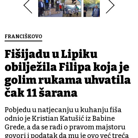
FRANCIŠKOVO
Fišijadu u Lipiku
obilježila Filipa koja je
golim rukama uhvatila
čak 11 šarana
Pobjedu u natjecanju u kuhanju fiša
odnio je Kristian Katušić iz Babine
Grede, a da se radi o pravom majstoru
govori i podatak da mu je ovo već treća