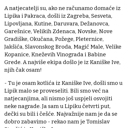
A natjecatelji su, ako ne računamo domaće iz
Lipika i Pakraca, došli iz Zagreba, Sesveta,
Lipovljana, Kutine, Daruvara, Dežanovca,
Garešnice, Velikih Zdenaca, Novske, Nove
Gradiške, Okučana, Požege, Pleternice,
Jakšića, Slavonskog Broda, Magić Male, Velike
Kopanice, Kneževih Vinograda i Babine
Grede. A najviše ekipa došlo je iz Kaniške Ive,
njih čak osam!
- Tu je osam kotlića iz Kaniške Ive, došli smo u
Lipik malo se proveseliti. Bili smo već na
natjecanjima, ali nismo još uspjeli osvojiti
neke nagrade. Ja sam u Lipiku četvrti put,
dečki su bili i češće. Najvažnije nam je da se
dobro zabavimo - rekao nam je Tomislav