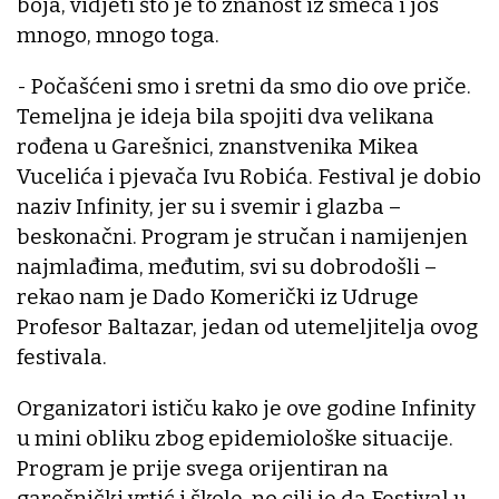
boja, vidjeti što je to znanost iz smeća i još
mnogo, mnogo toga.
- Počašćeni smo i sretni da smo dio ove priče.
Temeljna je ideja bila spojiti dva velikana
rođena u Garešnici, znanstvenika Mikea
Vucelića i pjevača Ivu Robića. Festival je dobio
naziv Infinity, jer su i svemir i glazba –
beskonačni. Program je stručan i namijenjen
najmlađima, međutim, svi su dobrodošli –
rekao nam je Dado Komerički iz Udruge
Profesor Baltazar, jedan od utemeljitelja ovog
festivala.
Organizatori ističu kako je ove godine Infinity
u mini obliku zbog epidemiološke situacije.
Program je prije svega orijentiran na
garešnički vrtić i škole, no cilj je da Festival u