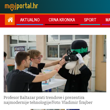
AKTUALNO
CRNA KRONIKA
SPORT
M
Profesor Baltazar prati trendove i prezentira
najmodernije tehnologije/Foto: Vladimir Šrajber