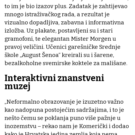
to im je bio izazov plus. Zadatak je zahtijevao
mnogo istraživačkog rada, a rezultat je
vizualno dopadljiva, zabavna i informativna
izložba. Uz plakate, postavljeni su i stari
gramofoni, te elegantan Mister Morgen u
pravoj veličini. Učenici garešničke Srednje
škole „August Šenoa“ kreirali su i šarene,
bezalkoholne svemirske koktele za mališane.
Interaktivni znanstveni
muzej
„Neformalno obrazovanje je izuzetno važno
kao nadopuna postojećim sadržajima, i to je
nešto čemu se poklanja puno više pažnje u
inozemstvu – rekao nam je Komerički i dodao
kako je Hrvatska jedina zemlja koja nema