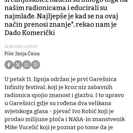
našim radionicama i educirali su
najmlađe. Najljepše je kad se na ovaj
način prenosi znanje", rekao nam je
Dado Komerički
12.06.2021. u 19:03
Piše: Janja Čaisa
U petak 11. lipnja održan je prvi Garešnica
Infinity festival, koji je kroz niz zabavnih
radionica spojio znanost i glazbu. I to upravo
u Garešnici gdje su rođena dva velikana
svjetskoga glasa - pjevač Ivo Robić koji je
prodao milijune ploča i NASA-in znanstvenik
Mike Vucelić koji je poznat po tome da je