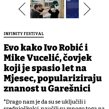
INFINITY FESTIVAL
Evo kako Ivo Robić i
Mike Vucelić, čovjek
koji je spasio let na
Mjesec, populariziraju
znanost u Garešnici
"Drago nam je da su se uključili i
srednjoškolci, naučili su mnogo toga na