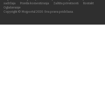
sadržaja
Pravila komentiranja
Zaštita privatnosti
Kontakt
Oglašavanje
Copyright © Mojportal 2020. Sva prava pridržana.