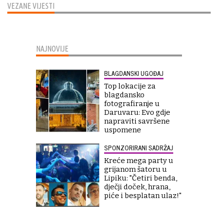
VEZANE VIJESTI
NAJNOVIJE
BLAGDANSKI UGOĐAJ
Top lokacije za
blagdansko
fotografiranje u
Daruvaru: Evo gdje
napraviti savršene
uspomene
SPONZORIRANI SADRŽAJ
Kreće mega party u
grijanom šatoru u
Lipiku: "Četiri benda,
dječji doček, hrana,
piće i besplatan ulaz!"