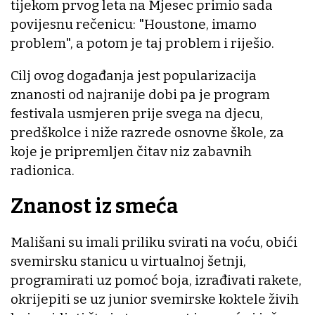
tijekom prvog leta na Mjesec primio sada
povijesnu rečenicu: "Houstone, imamo
problem", a potom je taj problem i riješio.
Cilj ovog događanja jest popularizacija
znanosti od najranije dobi pa je program
festivala usmjeren prije svega na djecu,
predškolce i niže razrede osnovne škole, za
koje je pripremljen čitav niz zabavnih
radionica.
Znanost iz smeća
Mališani su imali priliku svirati na voću, obići
svemirsku stanicu u virtualnoj šetnji,
programirati uz pomoć boja, izrađivati rakete,
okrijepiti se uz junior svemirske koktele živih