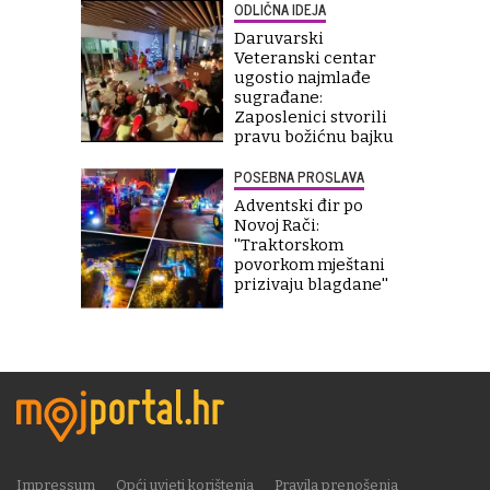
ODLIČNA IDEJA
Daruvarski
Veteranski centar
ugostio najmlađe
sugrađane:
Zaposlenici stvorili
pravu božićnu bajku
POSEBNA PROSLAVA
Adventski đir po
Novoj Rači:
''Traktorskom
povorkom mještani
prizivaju blagdane''
Impressum
Opći uvjeti korištenja
Pravila prenošenja