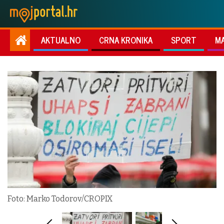
AKTUALNO
CRNA KRONIKA
SPORT
M
Foto: Marko Todorov/CROPIX