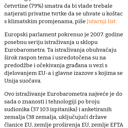
četvrtine (79%) smatra da bi vlade trebale
natjerati privatne tvrtke da se uhvate u koštac
s klimatskim promjenama, piše
Jutarnji list.
Europski parlament pokrenuo je 2007. godine
posebnu seriju istraživanja u sklopu
Eurobarometra. Ta istraživanja obuhvaćaju
širok raspon tema i usredotočena su na
predodžbe i očekivanja građana u vezi s
djelovanjem EU-a i glavne izazove s kojima se
Unija suočava.
Ovo istraživanje Eurobarometra najveće je do
sada o znanosti i tehnologiji po broju
sudionika (37 103 ispitanika) i anketiranih
zemalja (38 zemalja, uključujući države
članice EU, zemlje proširenja EU, zemlje EFTA