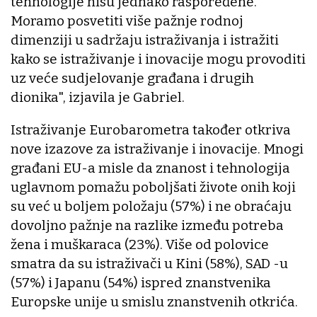
tehnologije nisu jednako raspoređene.
Moramo posvetiti više pažnje rodnoj
dimenziji u sadržaju istraživanja i istražiti
kako se istraživanje i inovacije mogu provoditi
uz veće sudjelovanje građana i drugih
dionika", izjavila je Gabriel.
Istraživanje Eurobarometra također otkriva
nove izazove za istraživanje i inovacije. Mnogi
građani EU-a misle da znanost i tehnologija
uglavnom pomažu poboljšati živote onih koji
su već u boljem položaju (57%) i ne obraćaju
dovoljno pažnje na razlike između potreba
žena i muškaraca (23%). Više od polovice
smatra da su istraživači u Kini (58%), SAD -u
(57%) i Japanu (54%) ispred znanstvenika
Europske unije u smislu znanstvenih otkrića.