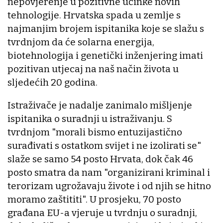
nepovjerenje u pozitivne učinke novih
tehnologije. Hrvatska spada u zemlje s
najmanjim brojem ispitanika koje se slažu s
tvrdnjom da će solarna energija,
biotehnologija i genetički inženjering imati
pozitivan utjecaj na naš način života u
sljedećih 20 godina.
Istraživače je nadalje zanimalo mišljenje
ispitanika o suradnji u istraživanju. S
tvrdnjom "morali bismo entuzijastično
surađivati s ostatkom svijet i ne izolirati se"
slaže se samo 54 posto Hrvata, dok čak 46
posto smatra da nam "organizirani kriminal i
terorizam ugrožavaju živote i od njih se hitno
moramo zaštititi". U prosjeku, 70 posto
građana EU-a vjeruje u tvrdnju o suradnji,