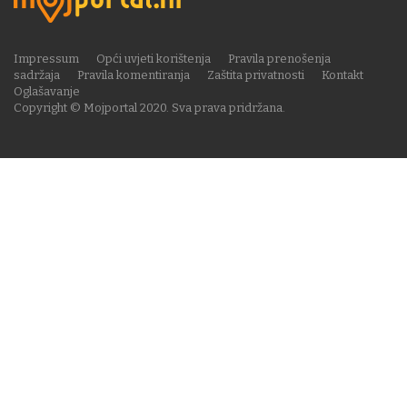
Impressum
Opći uvjeti korištenja
Pravila prenošenja
sadržaja
Pravila komentiranja
Zaštita privatnosti
Kontakt
Oglašavanje
Copyright © Mojportal 2020. Sva prava pridržana.