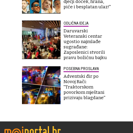
dječji doček, hrana,
piće i besplatan ulaz!"
ODLIČNA IDEJA
Daruvarski
Veteranski centar
ugostio najmlađe
sugrađane:
Zaposlenici stvorili
pravu božićnu bajku
POSEBNA PROSLAVA
Adventski đir po
Novoj Rači:
''Traktorskom
povorkom mještani
prizivaju blagdane''