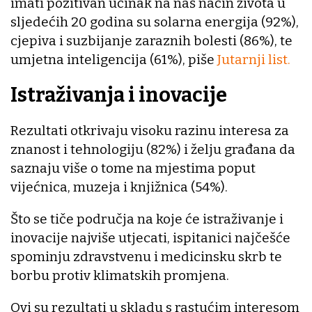
imati pozitivan učinak na naš način života u
sljedećih 20 godina su solarna energija (92%),
cjepiva i suzbijanje zaraznih bolesti (86%), te
umjetna inteligencija (61%), piše
Jutarnji list.
Istraživanja i inovacije
Rezultati otkrivaju visoku razinu interesa za
znanost i tehnologiju (82%) i želju građana da
saznaju više o tome na mjestima poput
vijećnica, muzeja i knjižnica (54%).
Što se tiče područja na koje će istraživanje i
inovacije najviše utjecati, ispitanici najčešće
spominju zdravstvenu i medicinsku skrb te
borbu protiv klimatskih promjena.
Ovi su rezultati u skladu s rastućim interesom