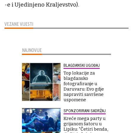
-e i Ujedinjeno Kraljevstvo).
VEZANE VIJESTI
NAJNOVIJE
BLAGDANSKI UGOĐAJ
Top lokacije za
blagdansko
fotografiranje u
Daruvaru: Evo gdje
napraviti savršene
uspomene
SPONZORIRANI SADRŽAJ
Kreće mega party u
grijanom šatoru u
Lipiku: "Četiri benda,